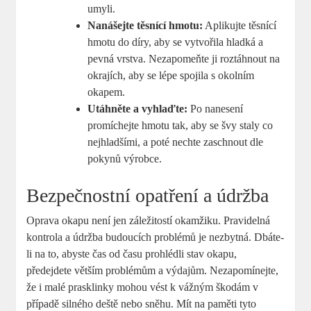
umyli.
Nanášejte těsnící hmotu:
Aplikujte těsnící
hmotu do díry, aby se vytvořila hladká a
pevná vrstva. Nezapomeňte ji roztáhnout na
okrajích, aby se lépe spojila s okolním
okapem.
Utáhněte a vyhlaďte:
Po nanesení
promíchejte hmotu tak, aby se švy staly co
nejhladšími, a poté nechte zaschnout dle
pokynů výrobce.
Bezpečnostní opatření a údržba
Oprava okapu není jen záležitostí okamžiku. Pravidelná
kontrola a údržba budoucích problémů je nezbytná. Dbáte-
li na to, abyste čas od času prohlédli stav okapu,
předejdete větším problémům a výdajům. Nezapomínejte,
že i malé prasklinky mohou vést k vážným škodám v
případě silného deště nebo sněhu. Mít na paměti tyto