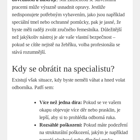
pracemi může výrazně usnadnit opravy. Jestliže
nedisponujete potřebným vybavením, jako jsou například
speciální tmel nebo ochranné pomůcky, pak je jasné, že
byste měli raději zvolit zručného řemeslníka. Důležitější
než jakýkoliv nástroj je ale vaše vlastní bezpečnost –
pokud se cítíte nejistě na žebříku, volba profesionála se
stává rozumnější.
Kdy se obrátit na specialistu?
Existují však situace, kdy byste neměli váhat a hned volat
odborníka. Patří sem:
Více než jedna díra:
Pokud se ve vašem
okapu objevuje více děr nebo prasklin, je
lepší, aby si to prohlédla odborná ruka.
Rozsáhlé poškození:
Pokud máte podezření
na strukturální poškození, jakým je například
narezlé plechové nebo dřevěné prvky.