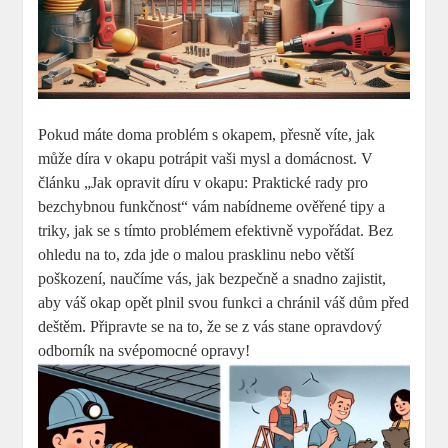
Pokud máte doma problém s okapem, přesně víte, jak
může díra v okapu potrápit vaši mysl a domácnost. V
článku „Jak opravit díru v okapu: Praktické rady pro
bezchybnou funkčnost“ vám nabídneme ověřené tipy a
triky, jak se s tímto problémem efektivně vypořádat. Bez
ohledu na to, zda jde o malou prasklinu nebo větší
poškození, naučíme vás, jak bezpečně a snadno zajistit,
aby váš okap opět plnil svou funkci a chránil váš dům před
deštěm. Připravte se na to, že se z vás stane opravdový
odborník na svépomocné opravy!