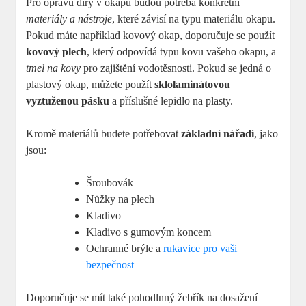
Pro opravu díry v okapu budou potřeba konkrétní
materiály a nástroje
, které závisí na typu materiálu okapu.
Pokud máte například kovový okap, doporučuje se použít
kovový plech
, který odpovídá typu kovu vašeho okapu, a
tmel na kovy
pro zajištění vodotěsnosti. Pokud se jedná o
plastový okap, můžete použít
sklolaminátovou
vyztuženou pásku
a příslušné lepidlo na plasty.
Kromě materiálů budete potřebovat
základní nářadí
, jako
jsou:
Šroubovák
Nůžky na plech
Kladivo
Kladivo s gumovým koncem
Ochranné brýle a
rukavice pro vaši
bezpečnost
Doporučuje se mít také pohodlnný žebřík na dosažení