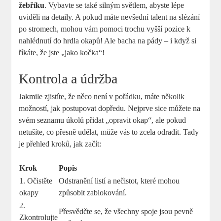
žebříku
. Vybavte se také silným světlem, abyste lépe
uviděli na detaily. A pokud máte nevšední talent na slézání
po stromech, mohou vám pomoci trochu vyšší pozice k
nahlédnutí do hrdla okapů! Ale bacha na pády – i když si
říkáte, že jste „jako kočka“!
Kontrola a údržba
Jakmile zjistíte, že něco není v pořádku, máte několik
možností, jak postupovat dopředu. Nejprve sice můžete na
svém seznamu úkolů přidat „opravit okap“, ale pokud
netušíte, co přesně udělat, může vás to zcela odradit. Tady
je přehled kroků, jak začít:
Krok
Popis
1. Očistěte
Odstranění listí a nečistot, které mohou
okapy
způsobit zablokování.
2.
Přesvědčte se, že všechny spoje jsou pevně
Zkontrolujte