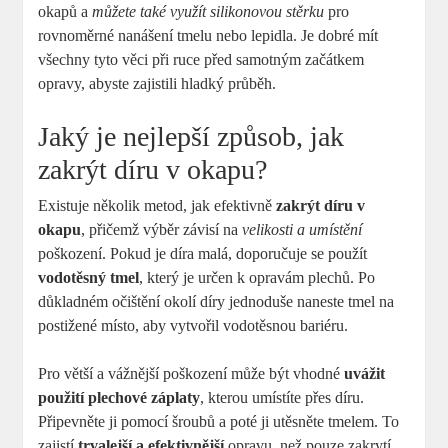
okapů a
můžete také využít silikonovou stěrku
pro
rovnoměrné nanášení tmelu nebo lepidla. Je dobré mít
všechny tyto věci při ruce před samotným začátkem
opravy, abyste zajistili hladký průběh.
Jaký je nejlepší způsob, jak
zakrýt díru v okapu?
Existuje několik metod, jak efektivně
zakrýt díru v
okapu
, přičemž výběr závisí na
velikosti a umístění
poškození. Pokud je díra malá, doporučuje se použít
vodotěsný tmel
, který je určen k opravám plechů. Po
důkladném očištění okolí díry jednoduše naneste tmel na
postižené místo, aby vytvořil vodotěsnou bariéru.
Pro větší a vážnější poškození může být vhodné
uvážit
použití plechové záplaty
, kterou umístíte přes díru.
Připevněte ji pomocí šroubů a poté ji utěsněte tmelem. To
zajistí
trvalejší a efektivnější
opravu, než pouze zakrytí