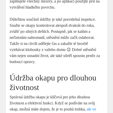
zaplňujete všechny mezery, a po aplikaci použijte prst na
vytváření hladkého povrchu.
Důležitou součástí údržby je také pravidelná inspekce.
Snažte se okapy kontrolovat alespoň dvakrát do roka,
zvlášť po silných deštích. Postupně, jak se kalům a
nečistotám nahromadí, utěsnění může začít oslabovat.
Takže si na chvíli udělejte čas a zakažte té hrozbě
vytrhávat klobouky z vašeho domu 😉 Dobré utěsnění
vám nejen usnadní život, ale také ušetří spoustu peněz za
budoucí opravy.
Údržba okapu pro dlouhou
životnost
Správná údržba okapu je klíčová pro jeho dlouhou
životnost a efektivní funkci. Když se podíváte na svůj
okap, možná máte dojem, že je to pouhá trubka,
ale ve