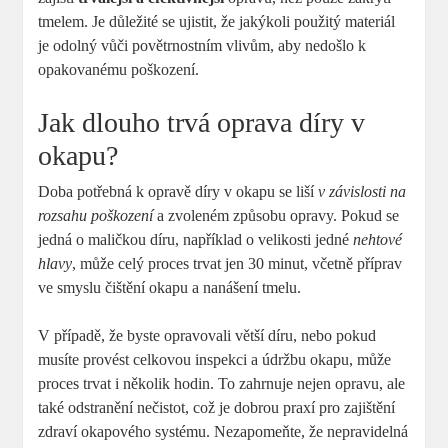
tmelem. Je důležité se ujistit, že jakýkoli použitý materiál
je odolný vůči povětrnostním vlivům, aby nedošlo k
opakovanému poškození.
Jak dlouho trvá oprava díry v
okapu?
Doba potřebná k opravě díry v okapu se liší
v závislosti na
rozsahu poškození
a zvoleném způsobu opravy. Pokud se
jedná o maličkou díru, například o velikosti jedné
nehtové
hlavy
, může celý proces trvat jen 30 minut, včetně příprav
ve smyslu čištění okapu a nanášení tmelu.
V případě, že byste opravovali větší díru, nebo pokud
musíte provést celkovou inspekci a údržbu okapu, může
proces trvat i několik hodin. To zahrnuje nejen opravu, ale
také odstranění nečistot, což je dobrou praxí pro zajištění
zdraví okapového systému. Nezapomeňte, že nepravidelná