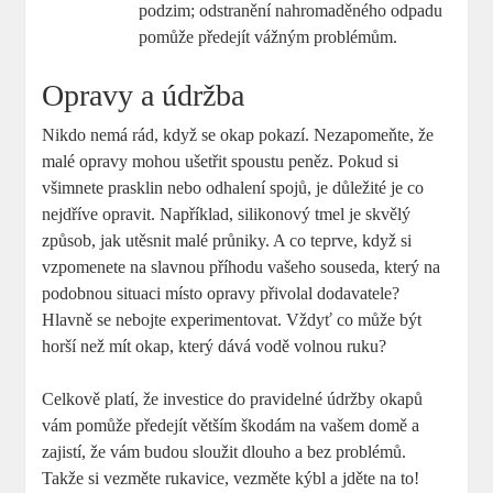
podzim; odstranění nahromaděného odpadu
pomůže předejít vážným problémům.
Opravy a údržba
Nikdo nemá rád, když se okap pokazí. Nezapomeňte, že
malé opravy mohou ušetřit spoustu peněz. Pokud si
všimnete prasklin nebo odhalení spojů, je důležité je co
nejdříve opravit. Například, silikonový tmel je skvělý
způsob, jak utěsnit malé průniky. A co teprve, když si
vzpomenete na slavnou příhodu vašeho souseda, který na
podobnou situaci místo opravy přivolal dodavatele?
Hlavně se nebojte experimentovat. Vždyť co může být
horší než mít okap, který dává vodě volnou ruku?
Celkově platí, že investice do pravidelné údržby okapů
vám pomůže předejít větším škodám na vašem domě a
zajistí, že vám budou sloužit dlouho a bez problémů.
Takže si vezměte rukavice, vezměte kýbl a jděte na to!