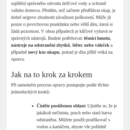
zajištění správného odvodu dešťové vody a ochraně
vašeho domova. Předtím, než začnete předělávat okap, je
dobré nejprve zhodnotit závažnost poškození. Může jít
pouze o povrchovou prasklinku nebo větší díru, která si
žádá pozornost. V obou případech je klíčové vybavit se
správných nástrojů. Budete potřebovat:
těsnící hmotu
,
nástroje na odstranění zbytků
,
štětec nebo váleček
a
případně
nový kus okapu
, pokud je díra příliš velká na
opravu.
Jak na to krok za krokem
Při samotném procesu opravy postupujte podle těchto
jednoduchých kroků:
Čistěte postiženou oblast:
Ujistěte se, že je
jakákoli nečistota, prach nebo stará barva
odstraněna. Můžete použít postřikovač s
vodou a kartáčem, abyste vše pořádně