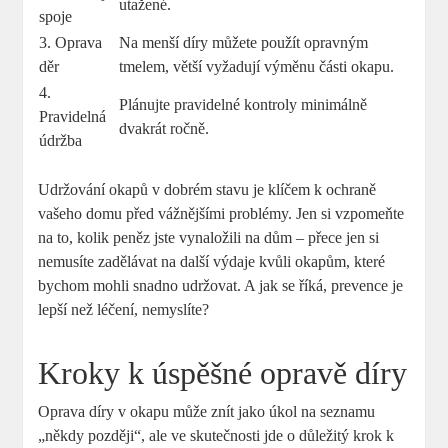
utažené.
spoje
3. Oprava
Na menší díry můžete použít opravným
děr
tmelem, větší vyžadují výměnu části okapu.
4.
Plánujte pravidelné kontroly minimálně
Pravidelná
dvakrát ročně.
údržba
Udržování okapů v dobrém stavu je klíčem k ochraně
vašeho domu před vážnějšími problémy. Jen si vzpomeňte
na to, kolik peněz jste vynaložili na dům – přece jen si
nemusíte zadělávat na další výdaje kvůli okapům, které
bychom mohli snadno udržovat. A jak se říká, prevence je
lepší než léčení, nemyslíte?
Kroky k úspěšné opravě díry
Oprava díry v okapu může znít jako úkol na seznamu
„někdy později“, ale ve skutečnosti jde o důležitý krok k