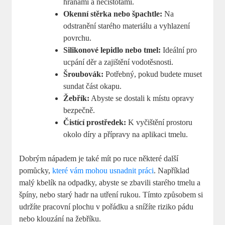
hranami a nečistotami.
Okenní stěrka nebo špachtle:
Na
odstranění starého materiálu a vyhlazení
povrchu.
Silikonové lepidlo nebo tmel:
Ideální pro
ucpání děr a zajištění vodotěsnosti.
Šroubovák:
Potřebný, pokud budete muset
sundat část okapu.
Žebřík:
Abyste se dostali k místu opravy
bezpečně.
Čistící prostředek:
K vyčištění prostoru
okolo díry a přípravy na aplikaci tmelu.
Dobrým nápadem je také mít po ruce některé další
pomůcky,
které vám mohou usnadnit práci
. Například
malý kbelík na odpadky, abyste se zbavili starého tmelu a
špíny, nebo starý hadr na utření rukou. Tímto způsobem si
udržíte pracovní plochu v pořádku a snížíte riziko pádu
nebo klouzání na žebříku.