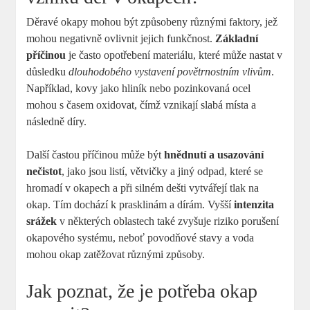
Děravé okapy mohou být způsobeny různými faktory, jež
mohou negativně ovlivnit jejich funkčnost.
Základní
příčinou
je často opotřebení materiálu, které může nastat v
důsledku
dlouhodobého vystavení povětrnostním vlivům
.
Například, kovy jako hliník nebo pozinkovaná ocel
mohou s časem oxidovat, čímž vznikají slabá místa a
následně díry.
Další častou příčinou může být
hnědnutí a usazování
nečistot
, jako jsou listí, větvičky a jiný odpad, které se
hromadí v okapech a při silném dešti vytvářejí tlak na
okap. Tím dochází k prasklinám a dírám. Vyšší
intenzita
srážek
v některých oblastech také zvyšuje riziko porušení
okapového systému, neboť povodňové stavy a voda
mohou okap zatěžovat různými způsoby.
Jak poznat, že je potřeba okap