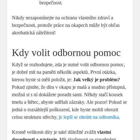
bezpečnost.
Nikdy nezapomínejte na ochranu vlastního zdraví a
bezpečnosti, protože práce na okapech může být občas
akrobatická záležitost!
Kdy volit odbornou pomoc
Když se rozhodujete, zda je nutné volit odbornou pomoc,
je dobré mít na paměti několik aspektů. První otázka,
kterou byste si měli položit, je:
Jak velký je problém?
Pokud zjistíte, že díra v okapu je malá a snadno přístupná,
možná si s ní dokážete poradit sami. Někdy stačí kousek
tmelu a štětec, abyste udělali zázraky. Ale pozor! Pokud se
jedná o rozsáhlejší poškození, kde byste mohli ohrozit
celou strukturu střechy,
je lepší se obrátit na odborníka
.
Kromě velikosti díry je také důležité zvážit
vlastní
dovednosti a nástroje
. Mít zkušenosti se stavebními