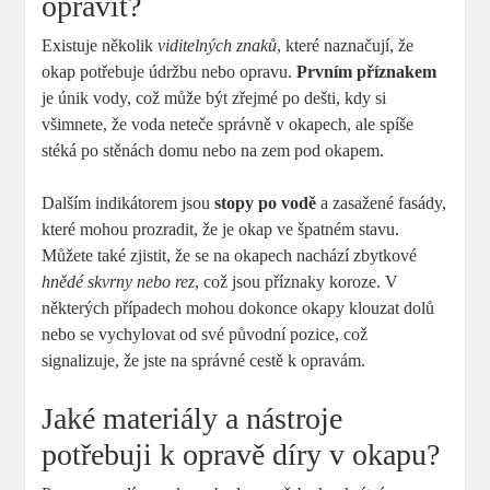
opravit?
Existuje několik
viditelných znaků
, které naznačují, že
okap potřebuje údržbu nebo opravu.
Prvním příznakem
je únik vody, což může být zřejmé po dešti, kdy si
všimnete, že voda neteče správně v okapech, ale spíše
stéká po stěnách domu nebo na zem pod okapem.
Dalším indikátorem jsou
stopy po vodě
a zasažené fasády,
které mohou prozradit, že je okap ve špatném stavu.
Můžete také zjistit, že se na okapech nachází zbytkové
hnědé skvrny nebo rez
, což jsou příznaky koroze. V
některých případech mohou dokonce okapy klouzat dolů
nebo se vychylovat od své původní pozice, což
signalizuje, že jste na správné cestě k opravám.
Jaké materiály a nástroje
potřebuji k opravě díry v okapu?