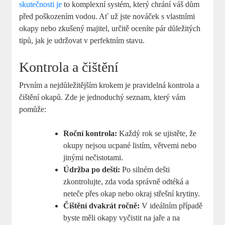
skutečnosti je
to komplexní systém, který chrání váš dům
před poškozením vodou. Ať už jste nováček s vlastními
okapy nebo zkušený majitel, určitě oceníte pár důležitých
tipů, jak je udržovat v perfektním stavu.
Kontrola a čištění
Prvním a nejdůležitějším krokem je pravidelná kontrola a
čištění okapů. Zde je jednoduchý seznam, který vám
pomůže:
Roční kontrola:
Každý rok se ujistěte, že
okupy nejsou ucpané listím, větvemi nebo
jinými nečistotami.
Údržba po dešti:
Po silném dešti
zkontrolujte, zda voda správně odtéká a
neteče přes okap nebo okraj střešní krytiny.
Čištění dvakrát ročně:
V ideálním případě
byste měli okapy vyčistit na jaře a na