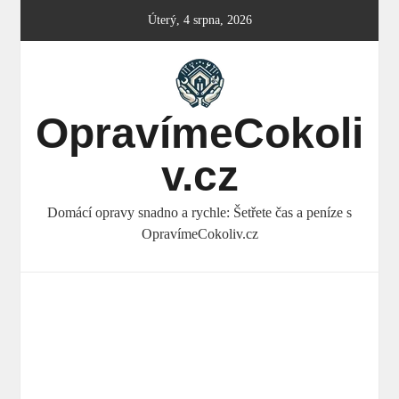
Skip
Úterý, 4 srpna, 2026
to
content
OpravímeCokoli
v.cz
Domácí opravy snadno a rychle: Šetřete čas a peníze s
OpravímeCokoliv.cz