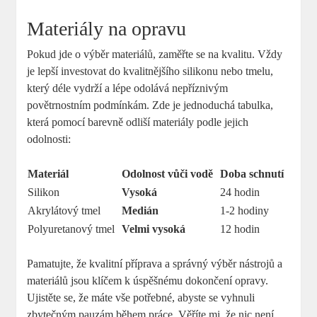
Materiály na opravu
Pokud jde o výběr materiálů, zaměřte se na kvalitu. Vždy
je lepší investovat do kvalitnějšího silikonu nebo tmelu,
který déle vydrží a lépe odolává nepříznivým
povětrnostním podmínkám. Zde je jednoduchá tabulka,
která pomocí barevně odliší materiály podle jejich
odolnosti:
Materiál
Odolnost vůči vodě
Doba schnutí
Silikon
Vysoká
24 hodin
Akrylátový tmel
Medián
1-2 hodiny
Polyuretanový tmel
Velmi vysoká
12 hodin
Pamatujte, že kvalitní příprava a správný výběr nástrojů a
materiálů jsou klíčem k úspěšnému dokončení opravy.
Ujistěte se, že máte vše potřebné, abyste se vyhnuli
zbytečným pauzám během práce. Věříte mi, že nic není