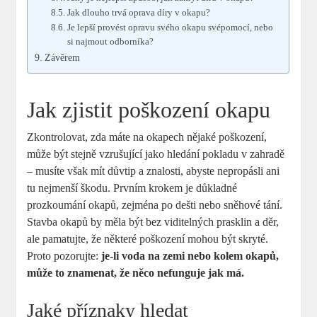
Jak dlouho trvá oprava díry v okapu?
Je lepší provést opravu svého okapu svépomocí, nebo
si najmout odborníka?
Závěrem
Jak zjistit poškození okapu
Zkontrolovat, zda máte na okapech nějaké poškození,
může být stejně vzrušující jako hledání pokladu v zahradě
– musíte však mít důvtip a znalosti, abyste nepropásli ani
tu nejmenší škodu. Prvním krokem je důkladné
prozkoumání okapů, zejména po dešti nebo sněhové tání.
Stavba okapů by měla být bez viditelných prasklin a děr,
ale pamatujte, že některé poškození mohou být skryté.
Proto pozorujte:
je-li voda na zemi nebo kolem okapů,
může to znamenat, že něco nefunguje jak má.
Jaké příznaky hledat