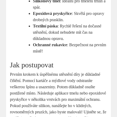
Silikonový tmel
: Ideální pro tmelení trhlin a
spár.
Epoxidová pryskyřice
: Skvělá pro opravy
drobných prasklin.
Textilní páska
: Rychlé řešení na dočasné
utěsnění, dokud nebudete mít čas na
důkladnou opravu.
Ochranné rukavice
: Bezpečnost na prvním
místě!
Jak postupovat
Prvním krokem k úspěšnému utěsnění díry je důkladné
čištění. Pomocí kartáče a mýdlové vody odstraníte
veškerou špínu a usazeniny. Potom důkladně osušte
postižené místo. Následuje aplikace tmelu nebo epoxidové
pryskyřice v několika vrstvách pro maximální ochranu.
Pokud používáte silikon, nanášejte ho v klidných,
rovnoměrných pruzích, jako byste malovali! Ujistěte se, že