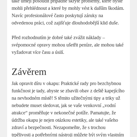
také umějí posoudit případné skryté problémy, které byste
mohli přehlédnout a které by mohly vést k dalším škodám.
Navíc profesionálové často poskytují záruky na
odvedenou práci, což zajišťuje dlouhodobější klid duše.
Před rozhodnutím je dobré také zvážit náklady –
svépomocné opravy mohou ušetřit peníze, ale mohou také
vyžadovat více času a úsilí.
Závěrem
Jak opravit díru v okapu: Praktické rady pro bezchybnou
funkčnost je tady, abyste se zbavili obav z deště kapejícího
na nevhodném místě! S těmito užitečnými tipy a triky už
nebudete muset sledovat, jak se vaše venkovní „vodní
atrakce“ proměňuje v nekonečné potíže. Pamatujte, že
údržba okapu je nejen otázkou estetiky, ale také vašeho
zdraví a bezpečnosti. Nezapomeňte, že s trochou
trpělivosti a potřebnými nástroji můžete být svým vlastním