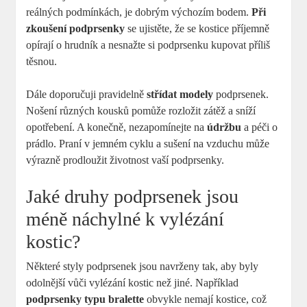
reálných podmínkách, je dobrým výchozím bodem.
Při
zkoušení podprsenky
se ujistěte, že se kostice příjemně
opírají o hrudník a nesnažte si podprsenku kupovat příliš
těsnou.
Dále doporučuji pravidelně
střídat modely
podprsenek.
Nošení různých kousků pomůže rozložit zátěž a sníží
opotřebení. A konečně, nezapomínejte na
údržbu
a péči o
prádlo. Praní v jemném cyklu a sušení na vzduchu může
výrazně prodloužit životnost vaší podprsenky.
Jaké druhy podprsenek jsou
méně náchylné k vylézání
kostic?
Některé styly podprsenek jsou navrženy tak, aby byly
odolnější vůči vylézání kostic než jiné. Například
podprsenky typu bralette
obvykle nemají kostice, což