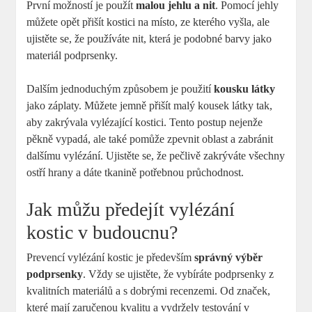
První možností je použít
malou jehlu a nit
. Pomocí jehly
můžete opět přišít kostici na místo, ze kterého vyšla, ale
ujistěte se, že používáte nit, která je podobné barvy jako
materiál podprsenky.
Dalším jednoduchým způsobem je použití
kousku látky
jako záplaty. Můžete jemně přišít malý kousek látky tak,
aby zakrývala vylézající kostici. Tento postup nejenže
pěkně vypadá, ale také pomůže zpevnit oblast a zabránit
dalšímu vylézání. Ujistěte se, že pečlivě zakrýváte všechny
ostří hrany a dáte tkanině potřebnou průchodnost.
Jak můžu předejít vylézání
kostic v budoucnu?
Prevencí vylézání kostic je především
správný výběr
podprsenky
. Vždy se ujistěte, že vybíráte podprsenky z
kvalitních materiálů a s dobrými recenzemi. Od značek,
které mají zaručenou kvalitu a vydržely testování v