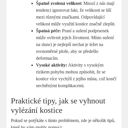
Špatně zvolená velikost:
Mnozí z nás mají
tendenci ignorovat fakt, že velikosti se liší
mezi různými značkami. Odpovídající
velikost může využití kostice značně zlepšit.
Špatná péče:
Praní a sušení podprsenek
může ovlivnit jejich životnost. Místo sušení
na slunci je nejlepší nechat je ležet na
rovnoměrné ploše, aby se předešlo
deformacím.
Vysoké aktivity:
Aktivity s vysokým
rizikem pohybu mohou způsobit, že se
kostice více vychýlí z jejího místa, což končí
nechtěnými komplikacemi.
Praktické tipy, jak se vyhnout
vylézání kostice
Pokud se potýkáte s tímto problémem, zde je několik tipů,
které by vám mohly pomoci: