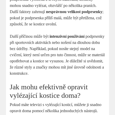
mohou snadno vylézat, obzvlášť po několika praních.
Další faktory zahrnují
nesprávnou velikost podprsenky
;
pokud je podprsenka příliš malá, může být přetížena, což
způsobí, že se kostice uvolní.
Další příčinou může být
intenzivní používání
podprsenky
při sportovních aktivitách nebo nošení na dlouhou dobu
bez údržby. Například, pokud nosíte stejný model na
cvičení, který není určen pro tuto činnost, může se materiál
opotřebovat a kostice se vysunou. Je důležité si uvědomit,
že různé styly a značky mohou mít jiné úrovně odolnosti a
konstrukce.
Jak mohu efektivně opravit
vylézající kostice doma?
Pokud máte televizi s vylézající kosticí, můžete ji snadno
opravit doma pomocí několika jednoduchých nástrojů.