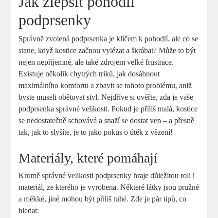
Jak zlepšit pohodlí
podprsenky
Správně zvolená podprsenka je klíčem k pohodlí, ale co se
stane, když kostice začnou vylézat a škrábat? Může to být
nejen nepříjemné, ale také zdrojem velké frustrace.
Existuje několik chytrých triků, jak dosáhnout
maximálního komfortu a zbavit se tohoto problému, aniž
byste museli obětovat styl. Nejdříve si ověřte, zda je vaše
podprsenka správné velikosti. Pokud je příliš malá, kostice
se nedostatečně schovává a snaží se dostat ven – a přesně
tak, jak to slyšíte, je to jako pokus o útěk z vězení!
Materiály, které pomáhají
Kromě správné velikosti podprsenky hraje důležitou roli i
materiál, ze kterého je vyrobena. Některé látky jsou pružné
a měkké, jiné mohou být příliš tuhé. Zde je pár tipů, co
hledat: