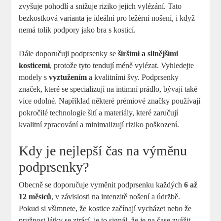
zvyšuje pohodlí a snižuje riziko jejich vylézání. Tato
bezkostková varianta je ideální pro ležérní nošení, i když
nemá tolik podpory jako bra s kosticí.
Dále doporučuji podprsenky se
širšími a silnějšími
kosticemi
, protože tyto tendují méně vylézat. Vyhledejte
modely s
vyztužením
a kvalitními švy. Podprsenky
značek, které se specializují na intimní prádlo, bývají také
více odolné. Například některé prémiové značky používají
pokročilé technologie šití a materiály, které zaručují
kvalitní zpracování a minimalizují riziko poškození.
Kdy je nejlepší čas na výměnu
podprsenky?
Obecně se doporučuje vyměnit podprsenku každých
6 až
12 měsíců
, v závislosti na intenzitě nošení a údržbě.
Pokud si všimnete, že kostice začínají vycházet nebo že
pružnost látky se ztrácí, je to signál, že je na čase zvážit