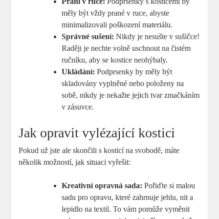
Praní v ruce:
Podprsenky s kosticemi by
měly být vždy prané v ruce, abyste
minimalizovali poškození materiálu.
Správné sušení:
Nikdy je nesušte v sušičce!
Raději je nechte volně uschnout na čistém
ručníku, aby se kostice neohýbaly.
Ukládání:
Podprsenky by měly být
skladovány vyplněné nebo položeny na
sobě, nikdy je nekažte jejich tvar zmačkáním
v zásuvce.
Jak opravit vylézající kostici
Pokud už jste ale skončili s kosticí na svobodě, máte
několik možností, jak situaci vyřešit:
Kreativní opravná sada:
Pořiďte si malou
sadu pro opravu, které zahrnuje jehlu, nit a
lepidlo na textil. To vám pomůže vyměnit