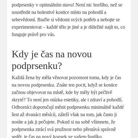
podprsenky v optimálním stavu! Není nic horšího, než se
soustředit na bolestivé kostice místo na pohodlí a
sebevědomí. Buďte si vědomi svých potřeb a nebojte se
experimentovat – každé tělo je jiné a je důležité najít to, co
funguje právě pro vás.
Kdy je čas na novou
podprsenku?
Každá žena by měla věnovat pozornost tomu, kdy je čas
na novou podprsenku. Znáte ten pocit, když se kostice
začnou objevovat na místě, kde by měly být pečlivě
skryté? To není jen otázka estetiky, ale i zdraví a pohodlí.
Odborníci doporučují měnit podprsenku minimálně každé
šest až dvanáct měsíců, záleží však na tom, jak často ji
nosíte a jak ji pečujete. Pokud si na sobě všimnete, že
podprsenka ztrácí svá pružnost nebo přestává správně
sedět, je čas na nový kousek ve vašem šuplíku.