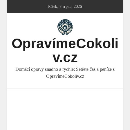
Skip
Pátek, 7 srpna, 2026
to
content
OpravímeCokoli
v.cz
Domácí opravy snadno a rychle: Šetřete čas a peníze s
OpravímeCokoliv.cz