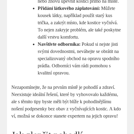
nebo znovu upevnit kostici přímo na místě.
Přidání látkového záplatování:
Můžete
kousek látky, například použít starý kus
trička, a zakrýt místo, kde kostice vyčnívá.
To nejen zakryje problém, ale také poskytne
další vrstvu komfortu.
Navštivte odborníka:
Pokud si nejste jisti
svými dovednostmi, neváhejte se obrátit na
specializovaný obchod na opravu spodního
prádla. Odborníci vám rádi pomohou s
kvalitní opravou.
Nezapomínejte, že na prvním místě je pohodlí a zdraví.
Neexistuje ideální řešení, které by vyhovovalo každému,
ale s těmito tipy byste měli být blíže k pohodlnějšímu
nošení podprsenky bez obav z vyčnívajících kostic. A kdo
ví, možná se dokonce stanete expertem na jejich opravu!