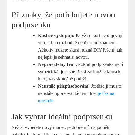
Příznaky, že potřebujete novou
podprsenku
Kostice vystupují:
Když se kostice objevují
ven, tak to rozhodně není dobré znamení.
Ačkoliv můžete zkusit různá DIY řešení, tak
nejlepší je sehnat si novou.
Nepravidelný tvar:
Pokud podprsenka není
symetrická, je jasné, že si zasloužíte kousek,
který vás skutečně podrží.
Neustálé přizpůsobování:
Jestliže ji musíte
neustále upravovat během dne,
je čas na
upgrade
.
Jak vybrat ideální podprsenku
Než si vyberete nový model, je dobré mít na paměti
několik faktorů. Zde je pár tipů, které vám mohou pomoci: