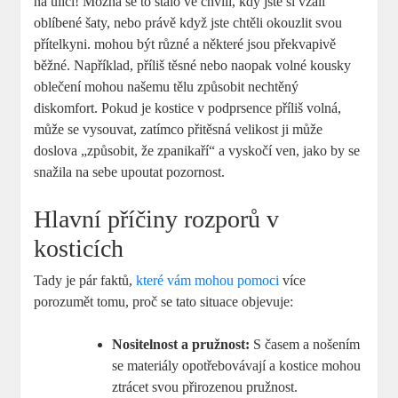
na ulici! Možná se to stalo ve chvíli, kdy jste si vzali
oblíbené šaty, nebo právě když jste chtěli okouzlit svou
přítelkyni.
mohou být různé a některé jsou překvapivě
běžné. Například, příliš těsné nebo naopak volné kousky
oblečení mohou našemu tělu způsobit nechtěný
diskomfort. Pokud je kostice v podprsence příliš volná,
může se vysouvat, zatímco přitěsná velikost ji může
doslova „způsobit, že zpanikaří“ a vyskočí ven, jako by se
snažila na sebe upoutat pozornost.
Hlavní příčiny rozporů v
kosticích
Tady je pár faktů,
které vám mohou pomoci
více
porozumět tomu, proč se tato situace objevuje:
Nositelnost a pružnost:
S časem a nošením
se materiály opotřebovávají a kostice mohou
ztrácet svou přirozenou pružnost.