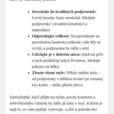
Investujte do kvalitných podprsenek:
Levné kousky často neodolají. Hledejte
podprsenky s kvalitní konstrukcí a
materiálem.
Odpovídající velikost:
Nezapomínejte na
pravidelnou kontrolu velikosti; vaše tělo se
vyvíjí, a podprsenka by měla s ním!
Udržujte je v dobrém stavu:
Správná péče
a mytí prodlužuje jejich životnost. Sledujte
pokyny na štítku.
Zkuste různé styly:
Někdy změna styly –
od podprsenky s měkkou kosticí po varianty
bez kostic – může přinést úlevu.
Samozřejmě, když přijde na módu, pocity komfortu a
sebevědomého vzhledu by měly jít ruku v ruce. Klíčem je
najít to, co vám nejlépe vyhovuje, a užít si pohodu bez