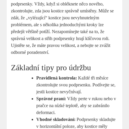
podprsenky. Vždy, když si obléknete něco nového,
zkontrolujte, zda jsou kostice správně umístěny. Může se
zdát, že „vylézající“ kostice jsou nevyhnutelným
problémem, ale s několika jednoduchými kroky lze
předejít většině potíží. Nezapomínejte také na to, že
správná velikost a střih podprsenky hrají klíčovou roli.
Ujistěte se, že máte pravou velikost, a nebojte se zvážit
odborné poradenství.
Základní tipy pro údržbu
Pravidlená kontrola:
Každé tři měsíce
zkontrolujte svou podprsenku. Podívejte se,
jestli kostice nevyčnívají.
Správné praní:
Vždy perte v rukou nebo v
pračce na nízké teplotě, aby se zabránilo
deformaci.
Vhodné skladování:
Podprsenky skladujte
v horizontální poloze, aby kostice měly