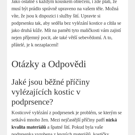
Jako ostatně s každým kouskem oblečení, i zde platí, že
musí být prádlo správně upraveno na vašem těle. Možná
víte, že jsou k dispozici i služby šití. Upravte si
podprsenku tak, aby seděla bez vylézání kostice a cítila se
jako druhá kůže. Mít na paměti tyto maličkosti vám zajistí
nejen příjemný pocit, ale také větší sebevědomí. A to,
přátelé, je k nezaplacení!
Otázky a Odpovědi
Jaké jsou běžné příčiny
vylézajících kostic v
podprsence?
Kosticové vylézání z podprsenek je problém, se kterým se
setkává mnoho žen. Mezi nejčastější příčiny patří
nízká
kvalita materiálů
a špatné šití. Pokud byla vaše
podprsenka vyrobena z levných materiálů, kostičky