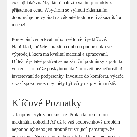
existují také značky, které nabízí kvalitní produkty za
přijatelnou cenu. Abychom se vyhnuli zklamáním,
doporučujeme vybírat na základě hodnocení zákazníků a
recenzí.
Porovnání cen a kvalitního uvědomění je klíčové.
Například, můžete narazit na dobrou podprsenku ve
výprodeji, která má kvalitní materiál a zpracování.
Důležité je také podívat se na záruční podmínky a politiku
vracení – to může poskytnout další úroveň bezpečnosti při
investování do podprsenky. Investice do komfortu, výdrže
a vaší spokojenosti by měly být vždy na prvním místě.
Klíčové Poznatky
Jak opravit vylézající kostice: Praktické řešení pro
maximální pohodlí! Ať už je váš podprsenkový problém
nepohodlný nebo jen drobně frustrující, pamatujte, že
nejste sami. Se správnými tipy a triky, které jsme pro vás