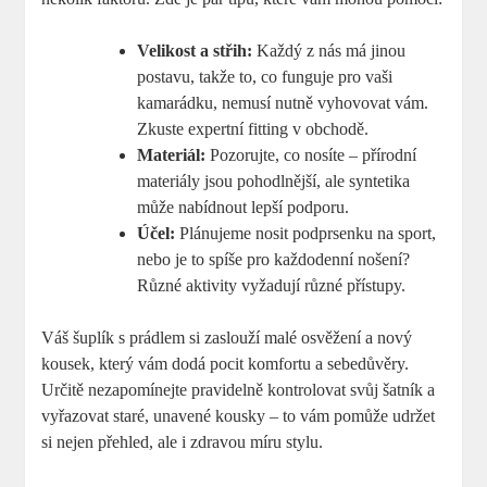
Velikost a střih:
Každý z nás má jinou
postavu, takže to, co funguje pro vaši
kamarádku, nemusí nutně vyhovovat vám.
Zkuste expertní fitting v obchodě.
Materiál:
Pozorujte, co nosíte – přírodní
materiály jsou pohodlnější, ale syntetika
může nabídnout lepší podporu.
Účel:
Plánujeme nosit podprsenku na sport,
nebo je to spíše pro každodenní nošení?
Různé aktivity vyžadují různé přístupy.
Váš šuplík s prádlem si zaslouží malé osvěžení a nový
kousek, který vám dodá pocit komfortu a sebedůvěry.
Určitě nezapomínejte pravidelně kontrolovat svůj šatník a
vyřazovat staré, unavené kousky – to vám pomůže udržet
si nejen přehled, ale i zdravou míru stylu.