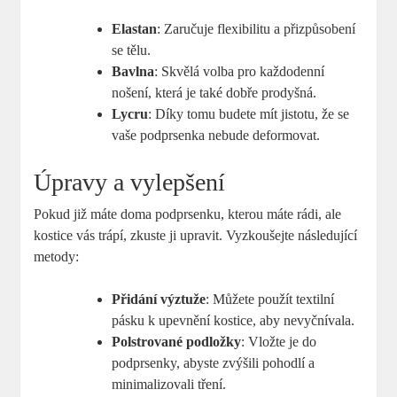
Elastan
: Zaručuje flexibilitu a přizpůsobení
se tělu.
Bavlna
: Skvělá volba pro každodenní
nošení, která je také dobře prodyšná.
Lycru
: Díky tomu budete mít jistotu, že se
vaše podprsenka nebude deformovat.
Úpravy a vylepšení
Pokud již máte doma podprsenku, kterou máte rádi, ale
kostice vás trápí, zkuste ji upravit. Vyzkoušejte následující
metody:
Přidání výztuže
: Můžete použít textilní
pásku k upevnění kostice, aby nevyčnívala.
Polstrované podložky
: Vložte je do
podprsenky, abyste zvýšili pohodlí a
minimalizovali tření.