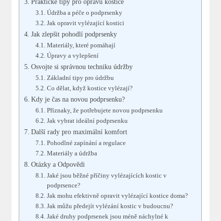
Praktické tipy pro opravu kostice
Údržba a péče o podprsenky
Jak opravit vylézající kostici
Jak zlepšit pohodlí podprsenky
Materiály, které pomáhají
Úpravy a vylepšení
Osvojte si správnou techniku údržby
Základní tipy pro údržbu
Co dělat, když kostice vylézají?
Kdy je čas na novou podprsenku?
Příznaky, že potřebujete novou podprsenku
Jak vybrat ideální podprsenku
Další rady pro maximální komfort
Pohodlné zapínání a regulace
Materiály a údržba
Otázky a Odpovědi
Jaké jsou běžné příčiny vylézajících kostic v
podprsence?
Jak mohu efektivně opravit vylézající kostice doma?
Jak můžu předejít vylézání kostic v budoucnu?
Jaké druhy podprsenek jsou méně náchylné k