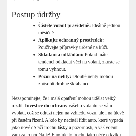
Postup údržby
Čistěte volant pravidelně:
Ideálně jednou
měsíčně.
Aplikujte ochranný prostředek:
Používejte přípravky určené na kůži.
Skládání a odkládání:
Pokud máte
tendenci odkládat věci na volant, zkuste se
tomu vyhnout.
Pozor na nehty:
Dlouhé nehty mohou
způsobit drobné škrábance.
Nezapomínejte, že i malá opatření mohou udělat velký
rozdíl.
Investice do ochrany
vašeho volantu se vám
vyplatí, což se odrazí nejen na vzhledu vozu, ale i na úlevě
při častém řízení. A kdo by nechtěl řídit auto, které vypadá
jako nové? Stačí trochu lásky a pozornosti, a váš volant
vám za to poděkuje! Funguje to trochu jako péče o kytku