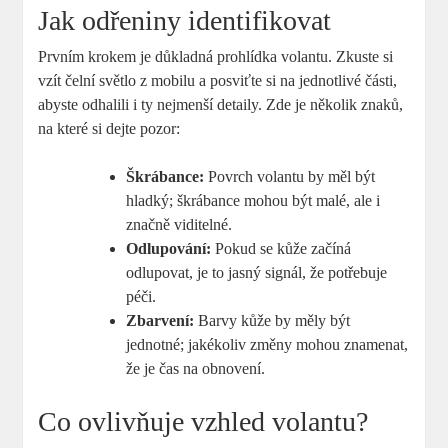
Jak odřeniny identifikovat
Prvním krokem je důkladná prohlídka volantu. Zkuste si
vzít čelní světlo z mobilu a posviťte si na jednotlivé části,
abyste odhalili i ty nejmenší detaily. Zde je několik znaků,
na které si dejte pozor:
Škrábance:
Povrch volantu by měl být
hladký; škrábance mohou být malé, ale i
značně viditelné.
Odlupování:
Pokud se kůže začíná
odlupovat, je to jasný signál, že potřebuje
péči.
Zbarvení:
Barvy kůže by měly být
jednotné; jakékoliv změny mohou znamenat,
že je čas na obnovení.
Co ovlivňuje vzhled volantu?