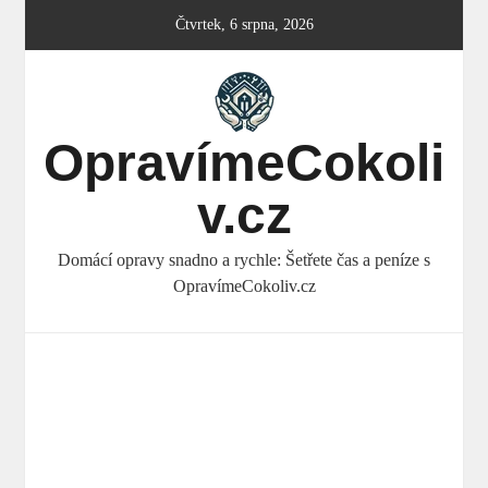
Skip
Čtvrtek, 6 srpna, 2026
to
content
OpravímeCokoli
v.cz
Domácí opravy snadno a rychle: Šetřete čas a peníze s
OpravímeCokoliv.cz