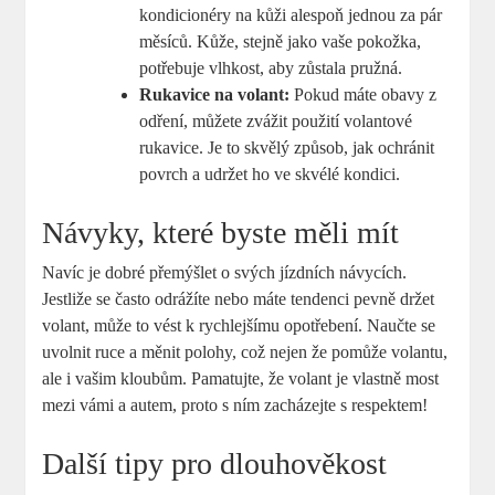
kondicionéry na kůži alespoň jednou za pár
měsíců. Kůže, stejně jako vaše pokožka,
potřebuje vlhkost, aby zůstala pružná.
Rukavice na volant:
Pokud máte obavy z
odření, můžete zvážit použití volantové
rukavice. Je to skvělý způsob, jak ochránit
povrch a udržet ho ve skvélé kondici.
Návyky, které byste měli mít
Navíc je dobré přemýšlet o svých jízdních návycích.
Jestliže se často odrážíte nebo máte tendenci pevně držet
volant, může to vést k rychlejšímu opotřebení. Naučte se
uvolnit ruce a měnit polohy, což nejen že pomůže volantu,
ale i vašim kloubům. Pamatujte, že volant je vlastně most
mezi vámi a autem, proto s ním zacházejte s respektem!
Další tipy pro dlouhověkost