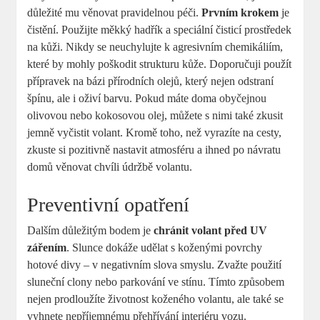
důležité mu věnovat pravidelnou péči.
Prvním krokem
je
čistění. Použijte měkký hadřík a speciální čisticí prostředek
na kůži. Nikdy se neuchylujte k agresivním chemikáliím,
které by mohly poškodit strukturu kůže. Doporučuji použít
přípravek na bázi přírodních olejů, který nejen odstraní
špínu, ale i oživí barvu. Pokud máte doma obyčejnou
olivovou nebo kokosovou olej, můžete s nimi také zkusit
jemně vyčistit volant. Kromě toho, než vyrazíte na cesty,
zkuste si pozitivně nastavit atmosféru a ihned po návratu
domů věnovat chvíli údržbě volantu.
Preventivní opatření
Dalším důležitým bodem je
chránit volant před UV
zářením
. Slunce dokáže udělat s koženými povrchy
hotové divy – v negativním slova smyslu. Zvažte použití
sluneční clony nebo parkování ve stínu. Tímto způsobem
nejen prodloužíte životnost koženého volantu, ale také se
vyhnete nepříjemnému přehřívání interiéru vozu.