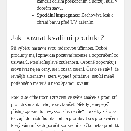
zamezit dalším poškozením a udržují kůži v
dobrém stavu.
Speciální impregnace
: Zachovává lesk a
chrání barvu před UV zářením.
Jak poznat kvalitní produkt?
Při výběru nastavte svou radarovou účinnost. Dobré
produkty mají zpravidla pozitivní recenze a doporučení od
uživatelů, kteří sdílejí své zkušenosti. Osobně doporučuji
srovnávat nejen ceny, ale i obsah balení. Často se stává, že
levnější alternativa, která vypadá přitažlivě, nabízí méně
potřebného materiálu nebo špatnou kvalitu.
Pokud se cítíte trochu ztraceni ve světe značek a produktů
pro údržbu aut, nebojte se zkoušet! Někdy je nejlepší
přístup „pokud to nevyzkoušíte, nevíte“. Také by stálo za
to, zajít do místního obchodu a promluvit si s prodavačem,
který vám může doporučit konkrétní značku nebo produkt,