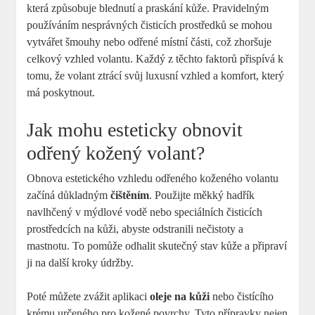
která způsobuje blednutí a praskání kůže. Pravidelným
používáním nesprávných čisticích prostředků se mohou
vytvářet šmouhy nebo odřené místní části, což zhoršuje
celkový vzhled volantu. Každý z těchto faktorů přispívá k
tomu, že volant ztrácí svůj luxusní vzhled a komfort, který
má poskytnout.
Jak mohu esteticky obnovit
odřený kožený volant?
Obnova estetického vzhledu odřeného koženého volantu
začíná důkladným
čištěním
. Použijte měkký hadřík
navlhčený v mýdlové vodě nebo speciálních čisticích
prostředcích na kůži, abyste odstranili nečistoty a
mastnotu. To pomůže odhalit skutečný stav kůže a připraví
ji na další kroky údržby.
Poté můžete zvážit aplikaci
oleje na kůži
nebo čistícího
krému určeného pro kožené povrchy. Tyto přípravky nejen