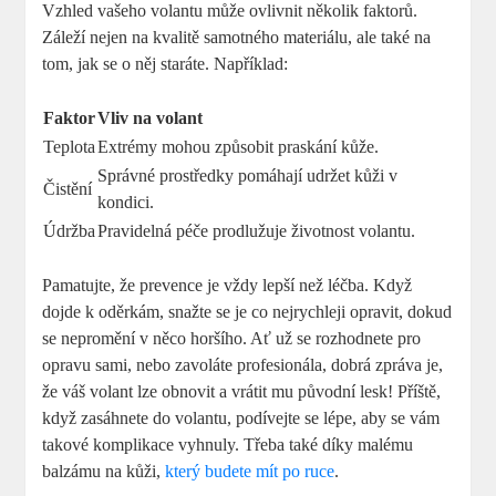
Vzhled vašeho volantu může ovlivnit několik faktorů.
Záleží nejen na kvalitě samotného materiálu, ale také na
tom, jak se o něj staráte. Například:
Faktor
Vliv na volant
Teplota
Extrémy mohou způsobit praskání kůže.
Správné prostředky pomáhají udržet kůži v
Čistění
kondici.
Údržba
Pravidelná péče prodlužuje životnost volantu.
Pamatujte, že prevence je vždy lepší než léčba. Když
dojde k oděrkám, snažte se je co nejrychleji opravit, dokud
se nepromění v něco horšího. Ať už se rozhodnete pro
opravu sami, nebo zavoláte profesionála, dobrá zpráva je,
že váš volant lze obnovit a vrátit mu původní lesk! Příště,
když zasáhnete do volantu, podívejte se lépe, aby se vám
takové komplikace vyhnuly. Třeba také díky malému
balzámu na kůži,
který budete mít po ruce
.