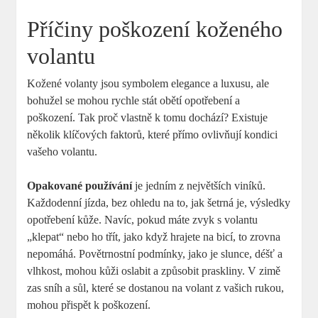
Příčiny poškození koženého
volantu
Kožené volanty jsou symbolem elegance a luxusu, ale
bohužel se mohou rychle stát obětí opotřebení a
poškození. Tak proč vlastně k tomu dochází? Existuje
několik klíčových faktorů, které přímo ovlivňují kondici
vašeho volantu.
Opakované používání
je jedním z největších viníků.
Každodenní jízda, bez ohledu na to, jak šetrná je, výsledky
opotřebení kůže. Navíc, pokud máte zvyk s volantu
„klepat“ nebo ho třít, jako když hrajete na bicí, to zrovna
nepomáhá. Povětrnostní podmínky, jako je slunce, déšť a
vlhkost, mohou kůži oslabit a způsobit praskliny. V zimě
zas sníh a sůl, které se dostanou na volant z vašich rukou,
mohou přispět k poškození.