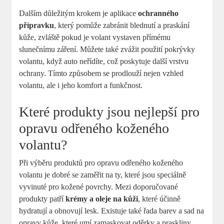
Dalším důležitým krokem je aplikace
ochranného
přípravku
, který pomůže zabránit blednutí a praskání
kůže, zvláště pokud je volant vystaven přímému
slunečnímu záření. Můžete také zvážit použití pokrývky
volantu, když auto neřídíte, což poskytuje další vrstvu
ochrany. Tímto způsobem se prodlouží nejen vzhled
volantu, ale i jeho komfort a funkčnost.
Které produkty jsou nejlepší pro
opravu odřeného koženého
volantu?
Při výběru produktů pro opravu odřeného koženého
volantu je dobré se zaměřit na ty, které jsou speciálně
vyvinuté pro kožené povrchy. Mezi doporučované
produkty patří
krémy a oleje na kůži
, které účinně
hydratují a obnovují lesk. Existuje také řada barev a sad na
opravy kůže, které umí zamaskovat oděrky a praskliny.