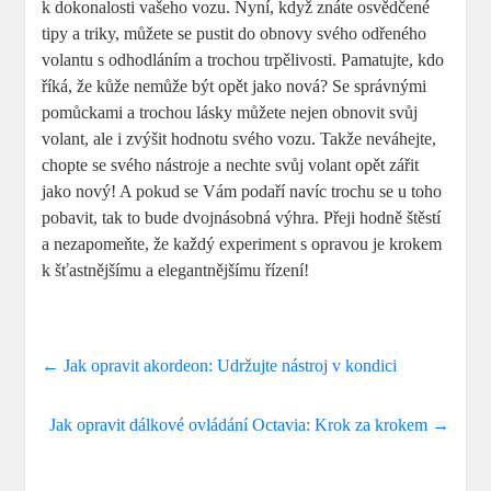
k dokonalosti vašeho vozu. Nyní, když znáte osvědčené
tipy a triky, můžete se pustit do obnovy svého odřeného
volantu s odhodláním a trochou trpělivosti. Pamatujte, kdo
říká, že kůže nemůže být opět jako nová? Se správnými
pomůckami a trochou lásky můžete nejen obnovit svůj
volant, ale i zvýšit hodnotu svého vozu. Takže neváhejte,
chopte se svého nástroje a nechte svůj volant opět zářit
jako nový! A pokud se Vám podaří navíc trochu se u toho
pobavit, tak to bude dvojnásobná výhra. Přeji hodně štěstí
a nezapomeňte, že každý experiment s opravou je krokem
k šťastnějšímu a elegantnějšímu řízení!
←
Jak opravit akordeon: Udržujte nástroj v kondici
Jak opravit dálkové ovládání Octavia: Krok za krokem
→