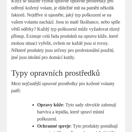
Když se snažíte vybrat správné opravné prostředky pro
odřený kožený volant, je důležité mít na paměti několik
faktorů. Nejdříve si ujasněte, jaký typ poškození se na
vašem volantu nachází. Jsou to malé škrábance, nebo spíše
větší oděrky? Každý typ poškození může vyžadovat různý
přístup. Existuje celá řada produktů na opravu kůže, které
mohou situaci vyřešit, ovšem ne každé jsou si rovny.
Některé produkty jsou určeny pro profesionální použití,
jiné jsou ideální pro domácí kutily.
Typy opravních prostředků
Mezi nejčastější opravné prostředky pro kožené volanty
patří:
Opravy kůže
: Tyto sady obvykle zahrnují
barviva a lepidla, které spraví místní
poškození.
Ochranné spreje
: Tyto produkty pomáhají