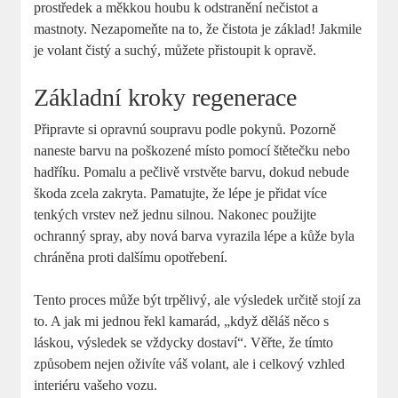
prostředek a měkkou houbu k odstranění nečistot a
mastnoty. Nezapomeňte na to, že čistota je základ! Jakmile
je volant čistý a suchý, můžete přistoupit k opravě.
Základní kroky regenerace
Připravte si opravnú soupravu podle pokynů. Pozorně
naneste barvu na poškozené místo pomocí štětečku nebo
hadříku. Pomalu a pečlivě vrstvěte barvu, dokud nebude
škoda zcela zakryta. Pamatujte, že lépe je přidat více
tenkých vrstev než jednu silnou. Nakonec použijte
ochranný spray, aby nová barva vyrazila lépe a kůže byla
chráněna proti dalšímu opotřebení.
Tento proces může být trpělivý, ale výsledek určitě stojí za
to. A jak mi jednou řekl kamarád, „když děláš něco s
láskou, výsledek se vždycky dostaví“. Věřte, že tímto
způsobem nejen oživíte váš volant, ale i celkový vzhled
interiéru vašeho vozu.