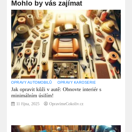
Mohlo by vás zajímat
OPRAVY AUTOMOBILŮ
OPRAVY KAROSERIE
Jak opravit kůži v autě: Obnovte interiér s
minimálním úsilím!
11 října, 2025
OpravímeCokoliv.cz