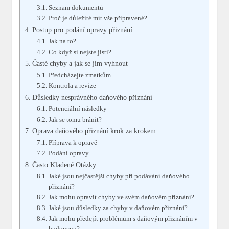
Seznam dokumentů
Proč je důležité mít vše připravené?
Postup pro podání opravy přiznání
Jak na to?
Co když si nejste jisti?
Časté chyby a jak se jim vyhnout
Předcházejte zmatkům
Kontrola a revize
Důsledky nesprávného daňového přiznání
Potenciální následky
Jak se tomu bránit?
Oprava daňového přiznání krok za krokem
Příprava k opravě
Podání opravy
Často Kladené Otázky
Jaké jsou nejčastější chyby při podávání daňového
přiznání?
Jak mohu opravit chyby ve svém daňovém přiznání?
Jaké jsou důsledky za chyby v daňovém přiznání?
Jak mohu předejít problémům s daňovým přiznáním v
budoucnu?