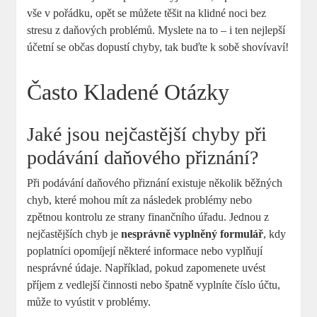
vše v pořádku, opět se můžete těšit na klidné noci bez
stresu z daňových problémů. Myslete na to – i ten nejlepší
účetní se občas dopustí chyby, tak buďte k sobě shovívaví!
Často Kladené Otázky
Jaké jsou nejčastější chyby při
podávání daňového přiznání?
Při podávání daňového přiznání existuje několik běžných
chyb, které mohou mít za následek problémy nebo
zpětnou kontrolu ze strany finančního úřadu. Jednou z
nejčastějších chyb je
nesprávně vyplněný formulář
, kdy
poplatníci opomíjejí některé informace nebo vyplňují
nesprávné údaje. Například, pokud zapomenete uvést
příjem z vedlejší činnosti nebo špatně vyplníte číslo účtu,
může to vyústit v problémy.