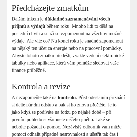
Předcházejte zmatkům
Dalším trikem je
důkladné zaznamenávání všech
příjmů a výdajů
během roku. Mnoho lidí to dělá na
poslední chvíli a snaží se vzpomenout na všechny možné
výdaje. Ale víte co? Na konci roku je snadné zapomenout
na nějaký ten účet za energie nebo na pracovní pomůcky.
Abyste tohoto zmatku předešli, zvažte vedení elektronické
tabulky nebo aplikace, která vám pomůže sledovat vaše
finance průběžně.
Kontrola a revize
A nezapomeňte také na
kontrolu
. Před odesláním přiznání
si dejte pár dní odstup a pak si ho znovu přečtěte. Je to
jako když se podíváte na fotku po nějaké době – při
prvním pohledu si všimnete něčeho jiného. Také se
nebojte požádat o pomoc. Nezávislý odborník vám může
pomoci odhalit případné nesrovnalosti a ušetřit tak čas i