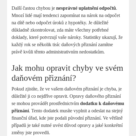
Další častou chybou je
nesprávné uplatnění odpočtů
.
Mnozí lidé mají tendenci zapomínat na nárok na odpočet
na dítě nebo odpočet úroků z hypotéky. Je důležité
důkladně zkontrolovat, zda máte všechny potřebné
doklady, které potvrzují vaše nároky. Statistiky ukazují, že
každý rok se několik tisíc daňových přiznání zamítne
právě kvůli těmto administrativním nedostatkům.
Jak mohu opravit chyby ve svém
daňovém přiznání?
Pokud zjistíte, že ve vašem daňovém přiznání je chyba, je
důležité ji co nejdříve opravit. Opravy daňového přiznání
se mohou provádět prostřednictvím
dodatku k daňovému
přiznání
. Tento dodatek musíte vyplnit a odeslat na stejný
finanční úřad, kde jste podali původní přiznání. Ve většině
případů je také nutné uvést důvod opravy a jaké konkrétní
změny jste provedli.