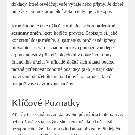
doklady, které osvědčují vaše výdaje nebo příjmy. Je dobré
mít vždy po ruce originální dokumenty i jejich kopie.
Kromě toho je také užitečné mít před sebou
podrobné
seznamy změn
, které hodláte provést. Zapisujte si, jaké
konkrétní údaje měníte, a ujasněte si, proč dané úpravy
provádíte. To vám usnadní proces a pomůže vám lépe
argumentovat v případě jakýchkoliv dotazů ze strany
finančního úřadu. V případě složitějších situací budete
možná potřebovat odborné posudky, jako je například
potvrzení od účetního nebo daňového poradce, které
podpoří vaše navrhované změny.
Klíčové Poznatky
Ať už jste se s nápravou daňového přiznání setkali poprvé,
nebo už máte s takovými situacemi nějaké zkušenosti,
nezapomeňte, že „Jak opravit daňové přiznání: Předejděte