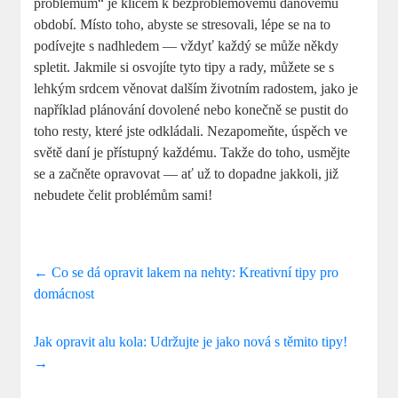
problémům“ je klíčem k bezproblémovému daňovému
období. Místo toho, abyste se stresovali, lépe se na to
podívejte s nadhledem — vždyť každý se může někdy
spletit. Jakmile si osvojíte tyto tipy a rady, můžete se s
lehkým srdcem věnovat dalším životním radostem, jako je
například plánování dovolené nebo konečně se pustit do
toho resty, které jste odkládali. Nezapomeňte, úspěch ve
světě daní je přístupný každému. Takže do toho, usmějte
se a začněte opravovat — ať už to dopadne jakkoli, již
nebudete čelit problémům sami!
←
Co se dá opravit lakem na nehty: Kreativní tipy pro
domácnost
Jak opravit alu kola: Udržujte je jako nová s těmito tipy!
→