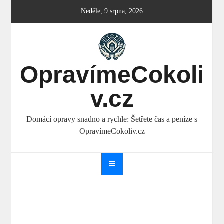
Skip
Neděle, 9 srpna, 2026
to
content
OpravímeCokoli
v.cz
Domácí opravy snadno a rychle: Šetřete čas a peníze s
OpravímeCokoliv.cz