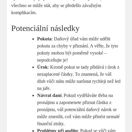
všechno se může stát, aby se předešlo závažným
komplikacím.
Potenciální následky
Pokuta
: Daňový úřad vám může udělit
pokutu za chyby v přiznání. A věřte, že tyto
pokuty mohou být poměrně vysoké –
nepodceňujte je!
Úrok
: Kromě pokut se tady přidává i úrok z
nezaplacené částky. To znamená, že váš
dluh vůči státu může narůstat rychleji než led
na jaře.
Návrat daní
: Pokud vyděláváte třeba na
pronájmu a zapomenete přiznat částku z
pronájmu, váš potenciální daňový nárok se
může zmenšit, což vám může přinést nemalé
finanční ztráty.
Problémy při auditu
: Pokud se vůči vám