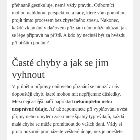
přehnaně gestikuluje, nemá vždy pravdu. Odborníci
mohou nabídnout perspektivu a rady, které vám pomohou
projít tímto procesem bez zbytečného stresu. Nakonec,
každé zklamání v daňovém přiznání nám může ukázat, jak
se lépe připravit na příště. A kdo by nechtěl být za hvězdu
při příštím podání?
Časté chyby a jak se jim
vyhnout
V průběhu přípravy daňového přiznání se mnozí z nás
dopouštějí chyb, které mohou mít nepříjemné důsledky.
Mezi nejčastější patří například
nekompletní nebo
nesprávné údaje
. Ať už zapomenete při vyplňování uvést
příjmy nebo omylem zaškrtnete špatný typ výdajů, každá
malá chyba se může promítnout do vašich daní. Vždy si
proto pozorně procházejte veškeré údaje, než je odešlete.