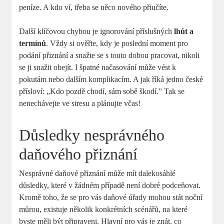
peníze. A kdo ví, třeba se něco nového přiučíte.
Další klíčovou chybou je ignorování příslušných
lhůt a
termínů
. Vždy si ověřte, kdy je poslední moment pro
podání přiznání a snažte se s touto dobou pracovat, nikoli
se ji snažit obejít. I špatné načasování může vést k
pokutám nebo dalším komplikacím. A jak říká jedno české
přísloví: „Kdo pozdě chodí, sám sobě škodí.” Tak se
nenechávejte ve stresu a plánujte včas!
Důsledky nesprávného
daňového přiznání
Nesprávné daňové přiznání může mít dalekosáhlé
důsledky, které v žádném případě není dobré podceňovat.
Kromě toho, že se pro vás daňové úřady mohou stát noční
můrou, existuje několik konkrétních scénářů, na které
byste měli být připraveni. Hlavní pro vás je znát, co