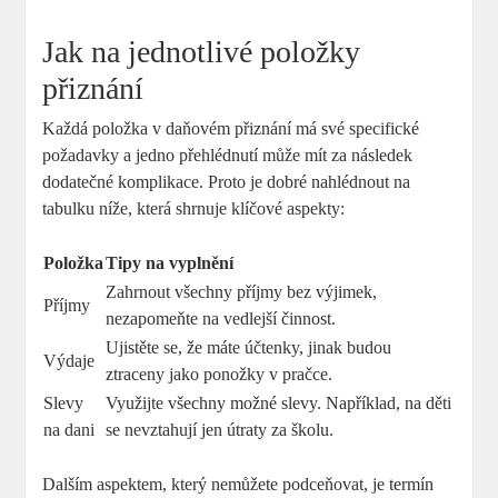
Jak na jednotlivé položky
přiznání
Každá položka v daňovém přiznání má své specifické
požadavky a jedno přehlédnutí může mít za následek
dodatečné komplikace. Proto je dobré nahlédnout na
tabulku níže, která shrnuje klíčové aspekty:
Položka
Tipy na vyplnění
Zahrnout všechny příjmy bez výjimek,
Příjmy
nezapomeňte na vedlejší činnost.
Ujistěte se, že máte účtenky, jinak budou
Výdaje
ztraceny jako ponožky v pračce.
Slevy
Využijte všechny možné slevy. Například, na děti
na dani
se nevztahují jen útraty za školu.
Dalším aspektem, který nemůžete podceňovat, je termín