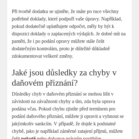
Při tvorbě dodatku se ujistěte, že máte po ruce všechny
potřebné doklady, které podpoří vaše úpravy. Například,
pokud dodatečně uplatňujete odpočet, měly by být k
dispozici doklady o zaplacených výdajích. Je dobré mít na
paměti, že i po podání opravy můžete stále čelit
dodatečným kontrolám, proto je důležité důkladně
zdokumentovat veškeré změny.
Jaké jsou důsledky za chyby v
daňovém přiznání?
Důsledky chyb v daňovém přiznání se mohou lišit v
závislosti na závažnosti chyby a tím, zda byla oprava
podána včas. Pokud chybu zjistíte před termínem pro
podání daňového přiznání, můžete ji opravit a vyhnout se
jakýmkoliv sankcím. V případě, že dojde k podstatné
chybě, jako je například záměrné zatajení příjmů, můžete
čelit
pokutě
nebo dokonce právním postihům.