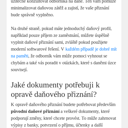
užitečné konzultovat odborníka na daně. Ten vám pomůže
minimalizovat daňovou zátěž a zajistí, že vaše přiznání
bude správně vyplněno.
Na druhé straně, pokud máte jednoduchý daňový profil,
například pouze příjem ze zaměstnání, můžete úspěšně
vyplnit daňové přiznání sami, zvláště pokud použijete
moderní softwarové řešení. V
každém případě
je dobré mít
na paměti
, že odborník vám může pomoci vyhnout se
chybám a také vás poradit v otázkách, které s daněmi úzce
souvisejí.
Jaké dokumenty potřebuji k
opravě daňového přiznání?
K opravě daňového přiznání budete potřebovat především
původní daňové přiznání
a veškeré dokumenty, které
podporují změny, které chcete provést. To může zahrnovat
výpisy z banky, potvrzení o příjmu, účtenky a další