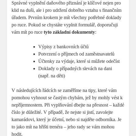
Správné vyplnění daňového přiznání je klíčové nejen pro
klid na duši, ale i pro udržení dobrého vztahu s finančním
úřadem. Prvním krokem je mít všechny potřebné doklady
po ruce. Pokud se chystáte vyplnit formulář, doporučuji
vám mít po ruce
tyto základní dokumenty
:
Výpisy z bankovních účtů
Potvrzení o příjmech od zaměstnavatelů
Účtenky za výdaje, které si můžete odečíst
Doklady o případných slevách na dani
(např. na děti)
V následujících řádcích se zaměříme na tipy, které vám
pomohou vyhnout se častým chybám, jež by mohly vést k
nepříjemnostem. Při vyplňování dbejte na přesnost – každé
číslo je důležité. V případě, že nejste si jistí, zavolejte
kamarádovi, který je účetní, nebo si najděte odborníka. Je
to jako mít na hřišti trenéra – jeho rady se vám mohou
hodit.