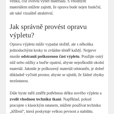
venku, což ovlivní výběr materiálu. S vhodným
materiálem můžete zajistit, že oprava bude nejen funkční,
ale také vizuálně atraktivní.
Jak správně provést opravu
výpletu?
Oprava výpletu může vypadat složitě, ale s několika
jednoduchými kroky to zvládne téměř každý. Nejprve
musíte
odstranit poškozenou část výpletu
. Použijte ostrý
nůž nebo nůžky a buďte opatrní, abyste nepoškodili okolní
materiál. Jakmile je poškozený materiál odstraněn, je dobré
důkladně vyčistit prostor, abyste se ujistili, že žádné zbytky
nezůstanou.
Dále byste měli změřit potřebnou délku nového výpletu a
zvolit vhodnou techniku tkaní
. Například, pokud
pracujete s klasickým ratanem, můžete používat techniku
„křížení“, která poskytuje velkou pevnost a stabilitu.