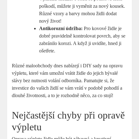
poškodí, můžete ji vyměnit za nový kousek.
Různé vzory a barvy mohou židli dodat
nový život!
Antikorozní údržba:
Pro kovové židle je
dobré pravidelně kontrolovat povrch, aby se
zabránilo korozi. A když ji uvidíte, hned ji
ošetřete.
Různé maloobchody dnes nabízejí i DIY sady na opravu
výpletu, které vám umožní vrátit židle do jejich bývalé
slávy bez nutnosti volání odborníka. Pamatujte si, že
investice do vašich židlí se vám vrátí v podobě pohodlí a
dlouhé životnosti, a to je rozhodně něco, za co stojí!
Nejčastější chyby při opravě
výpletu
Oprava výpletu židle může být zábavná a kreativní