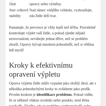
části
opravy nebo výměny.
Stav celkové
Nad rámec vnějšího vzhledu, vyzkoušejte,
stability
zda židle drží tvar.
Pamatujte, že prevence je vždy lepší než léčba. Pravidelně
kontrolujte výplet vaší židle, a pokud zjistíte nějaké
nesrovnalosti, neváhejte jednat dříve, než se problém
zhorší. Opravy bývají mnohem jednodušší, než si většina
lidí myslí!
Kroky k efektivnímu
opravení výpletu
Oprava výpletu židle může vypadat jako složitý úkol, ale s
několika jednoduchými kroky to zvládnete jako profík.
Prvním krokem je
identifikace problému
. Pokud vidíte,
že se některé vlákno uvolnilo nebo prasklo, není třeba
panikařit. Zjistěte, zda je problém v jednom bodě, nebo