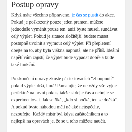
Postup opravy
Když máte všechno připraveno,
je čas se pustit
do akce.
Pokud je poškozený pouze jeden pramen, můžete
jednoduše vyměnit pouze ten, aniž byste museli sundávat
celý výplet. Pokud je situace složitější, budete muset
postupně uvolnit a vyjmout celý výplet. Při přepletení
dbejte na to, aby byla vlákna napnutá, ale ne příliš. Ideální
napětí vám zajistí, že výplet bude vypadat dobře a bude
také funkční.
Po skončení opravy zkuste pár testovacích “zhoupnutí” —
pokud výplet drží, hurá! Pamatujte, že ne vždy vše vyjde
perfektně na první pokus, takže si dejte čas a nebojte se
experimentovat. Jak se říká, „kdo si počká, ten se dočká“.
A pokud byste náhodou měli nějaké neúspěchy,
nezoufejte. Každý mistr byl kdysi začátečníkem a to
nejlepší na opravách je, že se u toho můžete naučit.