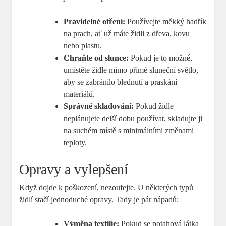
Pravidelné otření:
Používejte měkký hadřík
na prach, ať už máte židli z dřeva, kovu
nebo plastu.
Chraňte od slunce:
Pokud je to možné,
umístěte židle mimo přímé sluneční světlo,
aby se zabránilo blednutí a praskání
materiálů.
Správné skladování:
Pokud židle
neplánujete delší dobu používat, skladujte ji
na suchém místě s minimálními změnami
teploty.
Opravy a vylepšení
Když dojde k poškození, nezoufejte. U některých typů
židlí stačí jednoduché opravy. Tady je pár nápadů:
Výměna textilie:
Pokud se potahová látka