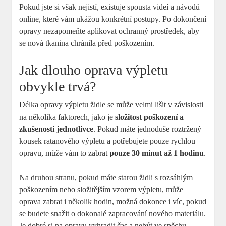
Pokud jste si však nejistí, existuje spousta videí a návodů
online, které vám ukážou konkrétní postupy. Po dokončení
opravy nezapomeňte aplikovat ochranný prostředek, aby
se nová tkanina chránila před poškozením.
Jak dlouho oprava výpletu
obvykle trvá?
Délka opravy výpletu židle se může velmi lišit v závislosti
na několika faktorech, jako je
složitost poškození a
zkušenosti jednotlivce
. Pokud máte jednoduše roztržený
kousek ratanového výpletu a potřebujete pouze rychlou
opravu, může vám to zabrat
pouze 30 minut až 1 hodinu
.
Na druhou stranu, pokud máte starou židli s rozsáhlým
poškozením nebo složitějším vzorem výpletu, může
oprava zabrat i několik hodin, možná dokonce i víc, pokud
se budete snažit o dokonalé zapracování nového materiálu.
Je dobré si na opravu vyhradit čas a nebýt ve spěchu,