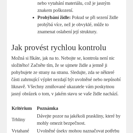
nebo vytahání materiálu, což je jasným
znakem poškození.
Prohýbání židle:
Pokud se při sezení židle
prohýbá více, než je obvyklé, může to
znamenat oslabení její struktury.
Jak provést rychlou kontrolu
Možná si říkáte, jak na to. Nebojte se, kontrola není nic
složitého! Začněte tím, že se ujmete židle a jemně ji
pohybujete ze strany na stranu. Sledujte, zda se některé
části zahrnující výplet nezdají být uvolněné nebo nepůsobí
liknavě. Všechny zmiňované ukazatele vám poskytnou
jasný obrázek o tom, v jakém stavu se vaše židle nachází.
Kritérium
Poznámka
Dávejte pozor na jakékoli praskliny, které by
Trhliny
mohly omezit bezpečnost.
Vytahané
Uvolněné úseky mohou naznačovat potřebu