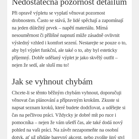
Nedostatečná pozornost detailům
Při opravě výpletu se vyplatí věnovat pozornost
drobnostem. Často se stává, že lidé spěchají a zapomínají
na jeden důležitý prvek – napětí materiálu. Mírná
nesouměrnost či přílišné napnutí může zásadně ovlivnit
výsledný vzhled i komfort sezení. Nestarejte se pouze o to,
aby byl výplet funkční, ale také o to, aby byl esteticky
příjemný. Dobře udělaný výplet je jako skvělý outfit –
nejen že sedí, ale sluší mu to!
Jak se vyhnout chybám
Chcete-li se těmto běžným chybám vyhnout, doporučuji
věnovat čas plánování a přípravným krokům. Zkuste si
napsat seznam kroků, které budete dodržovat, a udělejte si
čas na pečlivou práci. Vždycky je dobré mít po ruce i
pomocníka – nejen že vám ušetří čas, ale také dodá nový
pohled na vaši práci. Na závěr nezapomeňte na osobní
dotyk, ať už přidáte barevný akcent, nebo zvolíte jiný styl