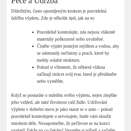
Péče a Údržba
Důležitým, často opomíjeným krokem je pravidelná
údržba výpletu. Zde je několik tipů, jak na to:
Pravidelně kontrolujte, zda nejsou vláknité
materiály poškozené nebo uvolněné.
Čistěte výplet jemným mýdlem a vodou, aby
se odstranily nečistoty a prach, které by
mohly oslabit strukturu.
Pokud si všimnete, že některá vlákna
začínají ztrácet svůj tvar, hned je přetáhněte
nebo vyměňte.
Když se postaráte o stabilitu svého výpletu, nejen zlepšíte
jeho vzhled, ale také životnost vaší židle. Udržování
výpletu v dobrém stavu je jako starat se o auto – pokud
pravidelně kontrolujete a servisujete, bude vám sloužit
mnohem déle. Nezapomeňte, že pečlivost se na konci
vyplatí! Takže na co čekáte? Vezměte si nářadí a začněte