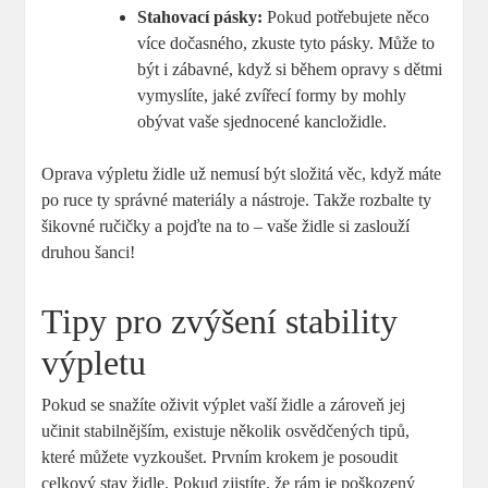
Stahovací pásky:
Pokud potřebujete něco
více dočasného, zkuste tyto pásky. Může to
být i zábavné, když si během opravy s dětmi
vymyslíte, jaké zvířecí formy by mohly
obývat vaše sjednocené kancložidle.
Oprava výpletu židle už nemusí být složitá věc, když máte
po ruce ty správné materiály a nástroje. Takže rozbalte ty
šikovné ručičky a pojďte na to – vaše židle si zaslouží
druhou šanci!
Tipy pro zvýšení stability
výpletu
Pokud se snažíte oživit výplet vaší židle a zároveň jej
učinit stabilnějším, existuje několik osvědčených tipů,
které můžete vyzkoušet. Prvním krokem je posoudit
celkový stav židle. Pokud zjistíte, že rám je poškozený