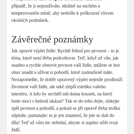
případě, že ji nepoužíváte, ideálně na suchém a
temperovaném místě, aby nedošlo k poškození vlivem
okolních podmínek.
Závěrečné poznámky
Jak opravit výplet židle: Rychlé řešení pro pevnost – to je
téma, které není třeba podceňovat. Teď, když už víte, jak
snadno a rychle obnovit pevnost vaší židle, můžete se bez
obav usadit a užívat si pohodlí, které zaslouženě máte.
Nezapomeňte, že dobře opravený výplet nejenže prodlouží
životnost vaší židle, ale také zlepší estetiku vašeho
interiéru. A kdo by nechtěl mít doma kousek, na který
bude moci s hrdostí ukázat? Tak se do toho dejte, získejte
zpět pevnost a pohodlí, a pokud se při opravě třeba trošku
ušpiníte, pamatujte: to je jen znamení, že jste se dali do
díla! Teď už vám nic nebrání, abyste si naplno užili svoji
židlí.