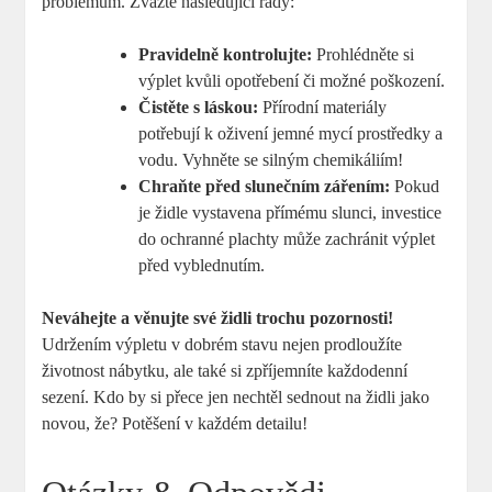
problémům. Zvažte následující rady:
Pravidelně kontrolujte:
Prohlédněte si
výplet kvůli opotřebení či možné poškození.
Čistěte s láskou:
Přírodní materiály
potřebují k oživení jemné mycí prostředky a
vodu. Vyhněte se silným chemikáliím!
Chraňte před slunečním zářením:
Pokud
je židle vystavena přímému slunci, investice
do ochranné plachty může zachránit výplet
před vyblednutím.
Neváhejte a věnujte své židli trochu pozornosti!
Udržením výpletu v dobrém stavu nejen prodloužíte
životnost nábytku, ale také si zpříjemníte každodenní
sezení. Kdo by si přece jen nechtěl sednout na židli jako
novou, že? Potěšení v každém detailu!