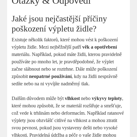
Otázky & Odpovědi
Jaké jsou nejčastější příčiny
poškození výpletu židle?
Existuje několik faktorů, které mohou vést k poškození
výpletu židle. Mezi nejběžnější patří
věk a opotřebení
materiálu. Například, pokud máte židli, kterou pravidelně
používáte po mnoho let, je pravděpodobné, že výplet
začne slábnout nebo se roztrhne. Dále může poškození
způsobit
neopatrné používání
, kdy na židli nesprávně
sedíte nebo na ni vyvíjíte nadměrný tlak.
Dalším důvodem může být
vlhkost
nebo
výkyvy teploty
,
které mohou způsobit, že se materiál rozšiřuje a smršťuje,
což vede k trhlinám nebo deformacím. Například ratanové
výplety jsou obzvlášť citlivé na vlhkost a mohou ztratit
svou pevnost, pokud jsou vystaveny dešti nebo vysoké
vlhkosti. Pravidelná údržba a péče o vaše židle mohou