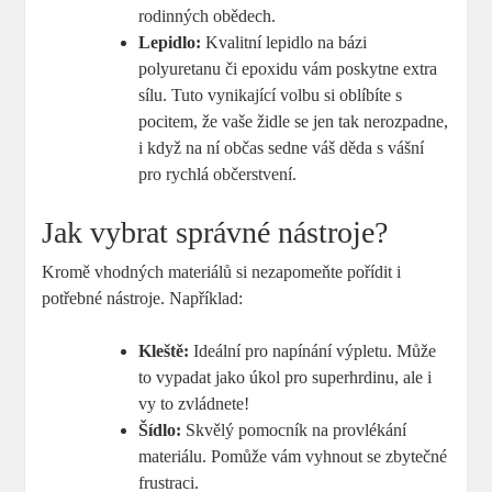
rodinných obědech.
Lepidlo:
Kvalitní lepidlo na bázi
polyuretanu či epoxidu vám poskytne extra
sílu. Tuto vynikající volbu si oblíbíte s
pocitem, že vaše židle se jen tak nerozpadne,
i když na ní občas sedne váš děda s vášní
pro rychlá občerstvení.
Jak vybrat správné nástroje?
Kromě vhodných materiálů si nezapomeňte pořídit i
potřebné nástroje. Například:
Kleště:
Ideální pro napínání výpletu. Může
to vypadat jako úkol pro superhrdinu, ale i
vy to zvládnete!
Šídlo:
Skvělý pomocník na provlékání
materiálu. Pomůže vám vyhnout se zbytečné
frustraci.