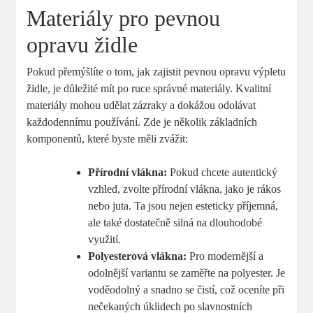
Materiály pro pevnou
opravu židle
Pokud přemýšlíte o tom, jak zajistit pevnou opravu výpletu
židle, je důležité mít po ruce správné materiály. Kvalitní
materiály mohou udělat zázraky a dokážou odolávat
každodennímu používání. Zde je několik základních
komponentů, které byste měli zvážit:
Přírodní vlákna:
Pokud chcete autentický
vzhled, zvolte přírodní vlákna, jako je rákos
nebo juta. Ta jsou nejen esteticky příjemná,
ale také dostatečně silná na dlouhodobé
využití.
Polyesterová vlákna:
Pro modernější a
odolnější variantu se zaměřte na polyester. Je
voděodolný a snadno se čistí, což oceníte při
nečekaných úklidech po slavnostních