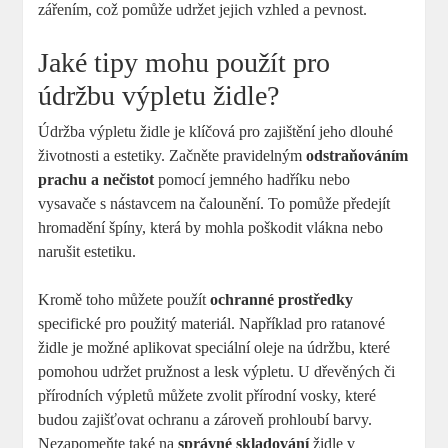
zářením, což pomůže udržet jejich vzhled a pevnost.
Jaké tipy mohu použít pro
údržbu výpletu židle?
Údržba výpletu židle je klíčová pro zajištění jeho dlouhé
životnosti a estetiky. Začněte pravidelným
odstraňováním
prachu a nečistot
pomocí jemného hadříku nebo
vysavače s nástavcem na čalounění. To pomůže předejít
hromadění špíny, která by mohla poškodit vlákna nebo
narušit estetiku.
Kromě toho můžete použít
ochranné prostředky
specifické pro použitý materiál. Například pro ratanové
židle je možné aplikovat speciální oleje na údržbu, které
pomohou udržet pružnost a lesk výpletu. U dřevěných či
přírodních výpletů můžete zvolit přírodní vosky, které
budou zajišťovat ochranu a zároveň prohloubí barvy.
Nezapomeňte také na
správné skladování
židle v