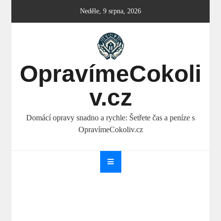
Skip
Neděle, 9 srpna, 2026
to
content
OpravímeCokoli
v.cz
Domácí opravy snadno a rychle: Šetřete čas a peníze s
OpravímeCokoliv.cz