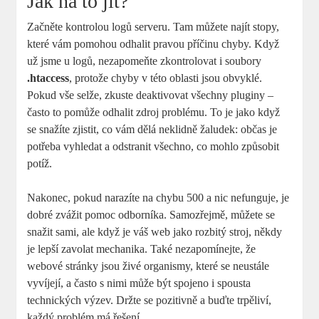
Jak na to jít?
Začněte kontrolou logů serveru. Tam můžete najít stopy,
které vám pomohou odhalit pravou příčinu chyby. Když
už jsme u logů, nezapomeňte zkontrolovat i soubory
.htaccess
, protože chyby v této oblasti jsou obvyklé.
Pokud vše selže, zkuste deaktivovat všechny pluginy –
často to pomůže odhalit zdroj problému. To je jako když
se snažíte zjistit, co vám dělá neklidně žaludek: občas je
potřeba vyhledat a odstranit všechno, co mohlo způsobit
potíž.
Nakonec, pokud narazíte na chybu 500 a nic nefunguje, je
dobré zvážit pomoc odborníka. Samozřejmě, můžete se
snažit sami, ale když je váš web jako rozbitý stroj, někdy
je lepší zavolat mechanika. Také nezapomínejte, že
webové stránky jsou živé organismy, které se neustále
vyvíjejí, a často s nimi může být spojeno i spousta
technických výzev. Držte se pozitivně a buďte trpěliví,
každý problém má řešení.