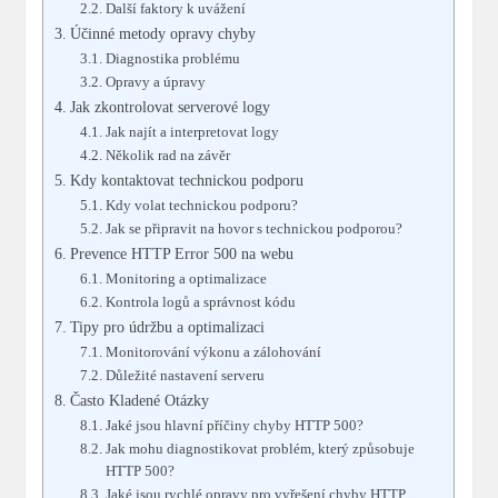
Další faktory k uvážení
Účinné metody opravy chyby
Diagnostika problému
Opravy a úpravy
Jak zkontrolovat serverové logy
Jak najít a interpretovat logy
Několik rad na závěr
Kdy kontaktovat technickou podporu
Kdy volat technickou podporu?
Jak se připravit na hovor s technickou podporou?
Prevence HTTP Error 500 na webu
Monitoring a optimalizace
Kontrola logů a správnost kódu
Tipy pro údržbu a optimalizaci
Monitorování výkonu a zálohování
Důležité nastavení serveru
Často Kladené Otázky
Jaké jsou hlavní příčiny chyby HTTP 500?
Jak mohu diagnostikovat problém, který způsobuje
HTTP 500?
Jaké jsou rychlé opravy pro vyřešení chyby HTTP