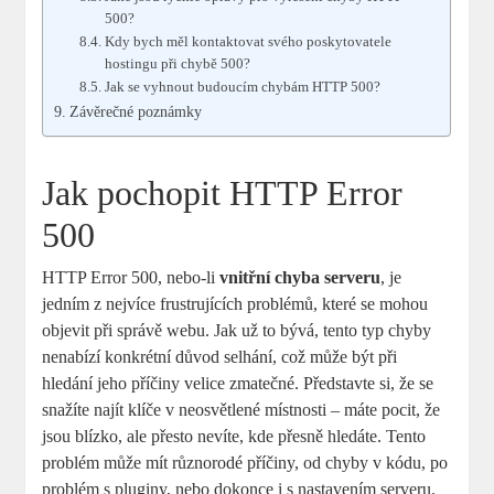
500?
Kdy bych měl kontaktovat svého poskytovatele
hostingu při chybě 500?
Jak se vyhnout budoucím chybám HTTP 500?
Závěrečné poznámky
Jak pochopit HTTP Error
500
HTTP Error 500, nebo-li
vnitřní chyba serveru
, je
jedním z nejvíce frustrujících problémů, které se mohou
objevit při správě webu. Jak už to bývá, tento typ chyby
nenabízí konkrétní důvod selhání, což může být při
hledání jeho příčiny velice zmatečné. Představte si, že se
snažíte najít klíče v neosvětlené místnosti – máte pocit, že
jsou blízko, ale přesto nevíte, kde přesně hledáte. Tento
problém může mít různorodé příčiny, od chyby v kódu, po
problém s pluginy, nebo dokonce i s nastavením serveru.