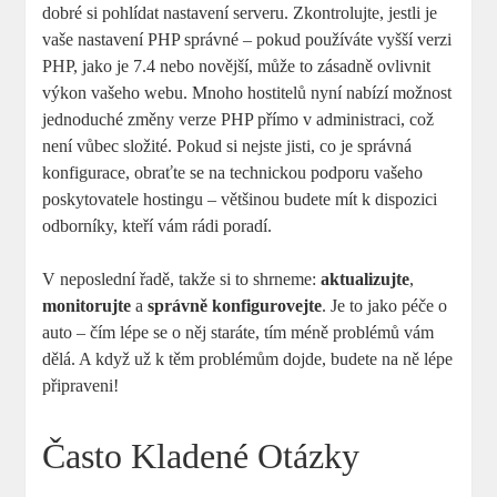
dobré si pohlídat nastavení serveru. Zkontrolujte, jestli je
vaše nastavení PHP správné – pokud používáte vyšší verzi
PHP, jako je 7.4 nebo novější, může to zásadně ovlivnit
výkon vašeho webu. Mnoho hostitelů nyní nabízí možnost
jednoduché změny verze PHP přímo v administraci, což
není vůbec složité. Pokud si nejste jisti, co je správná
konfigurace, obraťte se na technickou podporu vašeho
poskytovatele hostingu – většinou budete mít k dispozici
odborníky, kteří vám rádi poradí.
V neposlední řadě, takže si to shrneme:
aktualizujte
,
monitorujte
a
správně konfigurovejte
. Je to jako péče o
auto – čím lépe se o něj staráte, tím méně problémů vám
dělá. A když už k těm problémům dojde, budete na ně lépe
připraveni!
Často Kladené Otázky