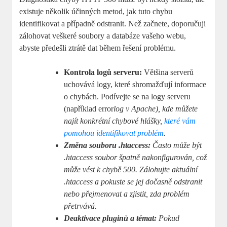
existuje několik účinných metod, jak tuto chybu
identifikovat a případně odstranit. Než začnete, doporučuji
zálohovat veškeré soubory a databáze vašeho webu,
abyste předešli ztrátě dat během řešení problému.
Kontrola logů serveru:
Většina serverů
uchovává logy, které shromažďují informace
o chybách. Podívejte se na logy serveru
(například error
log v Apache), kde můžete
najít konkrétní chybové hlášky,
které vám
pomohou identifikovat problém
.
Změna souboru .htaccess:
Často může být
.htaccess soubor špatně nakonfigurován, což
může vést k chybě 500. Zálohujte aktuální
.htaccess a pokuste se jej dočasně odstranit
nebo přejmenovat a zjistit, zda problém
přetrvává.
Deaktivace pluginů a témat:
Pokud