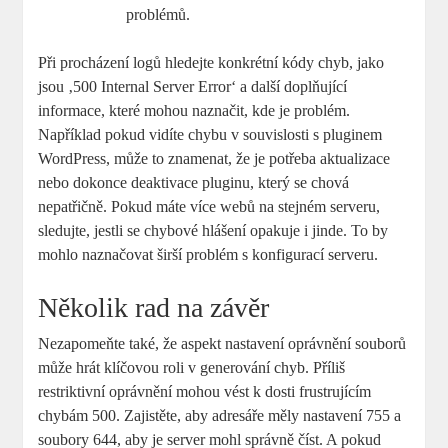
problémů.
Při procházení logů hledejte konkrétní kódy chyb, jako
jsou ‚500 Internal Server Error‘ a další doplňující
informace, které mohou naznačit, kde je problém.
Například pokud vidíte chybu v souvislosti s pluginem
WordPress, může to znamenat, že je potřeba aktualizace
nebo dokonce deaktivace pluginu, který se chová
nepatřičně. Pokud máte více webů na stejném serveru,
sledujte, jestli se chybové hlášení opakuje i jinde. To by
mohlo naznačovat širší problém s konfigurací serveru.
Několik rad na závěr
Nezapomeňte také, že aspekt nastavení oprávnění souborů
může hrát klíčovou roli v generování chyb. Příliš
restriktivní oprávnění mohou vést k dosti frustrujícím
chybám 500. Zajistěte, aby adresáře měly nastavení 755 a
soubory 644, aby je server mohl správně číst. A pokud