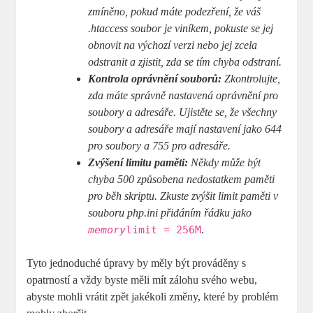
zmíněno, pokud máte podezření, že váš
.htaccess soubor je viníkem, pokuste se jej
obnovit na výchozí verzi nebo jej zcela
odstranit a zjistit, zda se tím chyba odstraní.
Kontrola oprávnění souborů:
Zkontrolujte,
zda máte správně nastavená oprávnění pro
soubory a adresáře. Ujistěte se, že všechny
soubory a adresáře mají nastavení jako 644
pro soubory a 755 pro adresáře.
Zvýšení limitu paměti:
Někdy může být
chyba 500 způsobena nedostatkem paměti
pro běh skriptu. Zkuste zvýšit limit paměti v
souboru php.ini přidáním řádku jako
memory
limit = 256M
.
Tyto jednoduché úpravy by měly být prováděny s
opatrností a vždy byste měli mít zálohu svého webu,
abyste mohli vrátit zpět jakékoli změny, které by problém