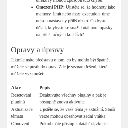
direktivy mohou způsobit tuto chybu.
Omezení PHP:
Ujistěte se, že hodnoty jako
memory_limit nebo max_execution_time
nejsou nastaveny příliš nízko. Co byste
dělali, kdybyste se snažili utáhnout opasky
na příliš tučných koláčích?
Opravy a úpravy
Jakmile máte představu o tom, co by mohlo být špatně,
můžete se pustit do oprav. Zde je seznam řešení, která
můžete vyzkoušet:
Akce
Popis
Resetování
Deaktivujte všechny pluginy a pak je
pluginů
postupně znovu aktivujte.
Aktualizace
Ujistěte se, že vaše téma je aktuální. Starší
tématu
verze mohou obsahovat zadní vrátka.
Obnovení
Pokud máte přístup k databázi, zkuste