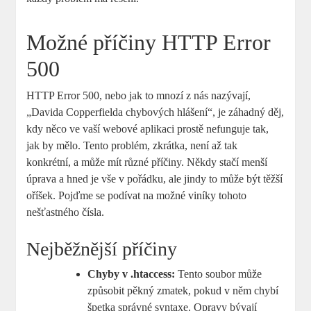
Možné příčiny HTTP Error
500
HTTP Error 500, nebo jak to mnozí z nás nazývají,
„Davida Copperfielda chybových hlášení“, je záhadný děj,
kdy něco ve vaší webové aplikaci prostě nefunguje tak,
jak by mělo. Tento problém, zkrátka, není až tak
konkrétní, a může mít různé příčiny. Někdy stačí menší
úprava a hned je vše v pořádku, ale jindy to může být těžší
oříšek. Pojďme se podívat na možné viníky tohoto
nešťastného čísla.
Nejběžnější příčiny
Chyby v .htaccess:
Tento soubor může
způsobit pěkný zmatek, pokud v něm chybí
špetka správné syntaxe. Opravy bývají