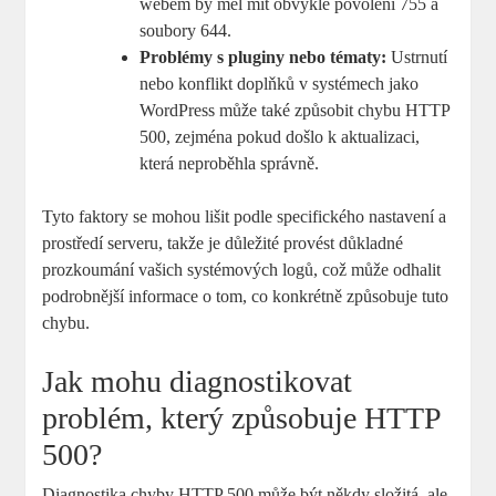
webem by měl mít obvykle povolení 755 a
soubory 644.
Problémy s pluginy nebo tématy:
Ustrnutí
nebo konflikt doplňků v systémech jako
WordPress může také způsobit chybu HTTP
500, zejména pokud došlo k aktualizaci,
která neproběhla správně.
Tyto faktory se mohou lišit podle specifického nastavení a
prostředí serveru, takže je důležité provést důkladné
prozkoumání vašich systémových logů, což může odhalit
podrobnější informace o tom, co konkrétně způsobuje tuto
chybu.
Jak mohu diagnostikovat
problém, který způsobuje HTTP
500?
Diagnostika chyby HTTP 500 může být někdy složitá, ale