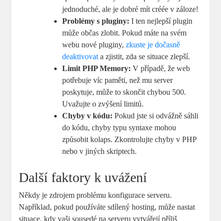
jednoduché, ale je dobré mít créée v záloze!
Problémy s pluginy:
I ten nejlepší plugin
může občas zlobit. Pokud máte na svém
webu nové pluginy,
zkuste je dočasně
deaktivovat
a zjistit, zda se situace zlepší.
Limit PHP Memory:
V případě, že web
potřebuje víc paměti, než mu server
poskytuje, může to skončit chybou 500.
Uvažujte o zvýšení limitů.
Chyby v kódu:
Pokud jste si odvážně sáhli
do kódu, chyby typu syntaxe mohou
způsobit kolaps. Zkontrolujte chyby v PHP
nebo v jiných skriptech.
Další faktory k uvážení
Někdy je zdrojem problému konfigurace serveru.
Například, pokud používáte sdílený hosting, může nastat
situace, kdy vaši sousedé na serveru vytvářejí příliš