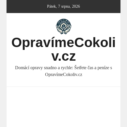
Skip
Pátek, 7 srpna, 2026
to
content
OpravímeCokoli
v.cz
Domácí opravy snadno a rychle: Šetřete čas a peníze s
OpravímeCokoliv.cz