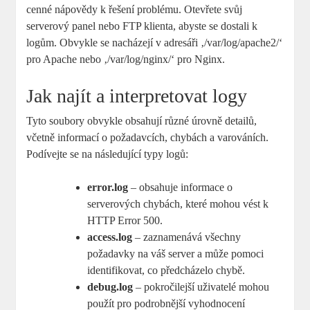
cenné nápovědy k řešení problému. Otevřete svůj
serverový panel nebo FTP klienta, abyste se dostali k
logům. Obvykle se nacházejí v adresáři ‚/var/log/apache2/‘
pro Apache nebo ‚/var/log/nginx/‘ pro Nginx.
Jak najít a interpretovat logy
Tyto soubory obvykle obsahují různé úrovně detailů,
včetně informací o požadavcích, chybách a varováních.
Podívejte se na následující typy logů:
error.log
– obsahuje informace o
serverových chybách, které mohou vést k
HTTP Error 500.
access.log
– zaznamenává všechny
požadavky na váš server a může pomoci
identifikovat, co předcházelo chybě.
debug.log
– pokročilejší uživatelé mohou
použít pro podrobnější vyhodnocení