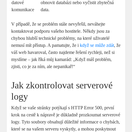
datové
obnovit databázi nebo vyčistit zbytečná
komunikace
data.
V případě, že se problém stále nevyřešil, neváhejte
kontaktovat podporu vašeho hostitele. Někdy jsou za
chybou hlubší technické problémy, na které uživatelé
nemusí mít přístup. A pamatujte, že i
když se může zdát
, že
váš web havaroval, často najdeme řešení rychleji, než si
myslíme – jak říká můj kamarád: „Když máš problém,
zjisti, co je za ním, ale nepanikař!“
Jak zkontrolovat serverové
logy
Když se vaše stránky potýkají s HTTP Error 500, první
krok na cestě k nápravě je důkladně prozkoumat serverové
logy. Tyto soubory obsahují důležité informace o chybách,
které se na vašem serveru vyskytly, a mohou poskytnout