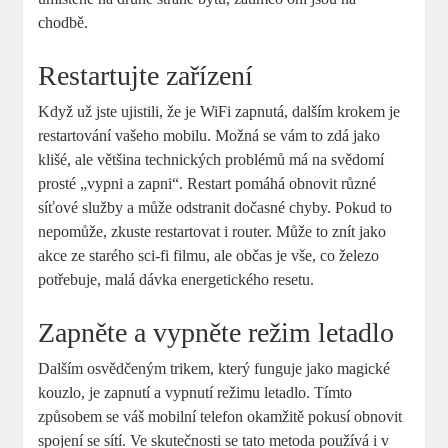
chodbě.
Restartujte zařízení
Když už jste ujistili, že je WiFi zapnutá, dalším krokem je
restartování vašeho mobilu. Možná se vám to zdá jako
klišé, ale většina technických problémů má na svědomí
prosté „vypni a zapni“. Restart pomáhá obnovit různé
síťové služby a může odstranit dočasné chyby. Pokud to
nepomůže, zkuste restartovat i router. Může to znít jako
akce ze starého sci-fi filmu, ale občas je vše, co železo
potřebuje, malá dávka energetického resetu.
Zapněte a vypněte režim letadlo
Dalším osvědčeným trikem, který funguje jako magické
kouzlo, je zapnutí a vypnutí režimu letadlo. Tímto
způsobem se váš mobilní telefon okamžitě pokusí obnovit
spojení se sítí. Ve skutečnosti se tato metoda používá i v