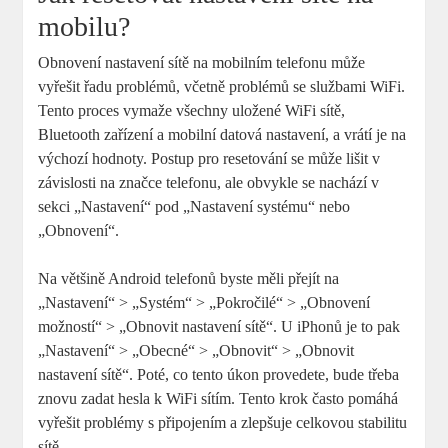
mobilu?
Obnovení nastavení sítě na mobilním telefonu může
vyřešit řadu problémů, včetně problémů se službami WiFi.
Tento proces vymaže všechny uložené WiFi sítě,
Bluetooth zařízení a mobilní datová nastavení, a vrátí je na
výchozí hodnoty. Postup pro resetování se může lišit v
závislosti na značce telefonu, ale obvykle se nachází v
sekci „Nastavení“ pod „Nastavení systému“ nebo
„Obnovení“.
Na většině Android telefonů byste měli přejít na
„Nastavení“ > „Systém“ > „Pokročilé“ > „Obnovení
možností“ > „Obnovit nastavení sítě“. U iPhonů je to pak
„Nastavení“ > „Obecné“ > „Obnovit“ > „Obnovit
nastavení sítě“. Poté, co tento úkon provedete, bude třeba
znovu zadat hesla k WiFi sítím. Tento krok často pomáhá
vyřešit problémy s připojením a zlepšuje celkovou stabilitu
sítě.