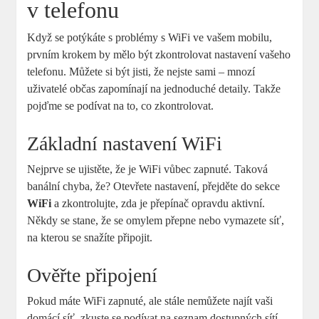
v telefonu
Když se potýkáte s problémy s WiFi ve vašem mobilu,
prvním krokem by mělo být zkontrolovat nastavení vašeho
telefonu. Můžete si být jisti, že nejste sami – mnozí
uživatelé občas zapomínají na jednoduché detaily. Takže
pojďme se podívat na to, co zkontrolovat.
Základní nastavení WiFi
Nejprve se ujistěte, že je WiFi vůbec zapnuté. Taková
banální chyba, že? Otevřete nastavení, přejděte do sekce
WiFi
a zkontrolujte, zda je přepínač opravdu aktivní.
Někdy se stane, že se omylem přepne nebo vymazete síť,
na kterou se snažíte připojit.
Ověřte připojení
Pokud máte WiFi zapnuté, ale stále nemůžete najít vaši
domácí síť, zkuste se podívat na seznam dostupných sítí.