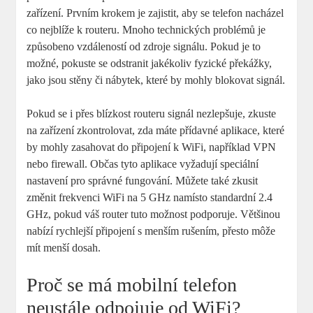
zařízení. Prvním krokem je zajistit, aby se telefon nacházel
co nejblíže k routeru. Mnoho technických problémů je
způsobeno vzdáleností od zdroje signálu. Pokud je to
možné, pokuste se odstranit jakékoliv fyzické překážky,
jako jsou stěny či nábytek, které by mohly blokovat signál.
Pokud se i přes blízkost routeru signál nezlepšuje, zkuste
na zařízení zkontrolovat, zda máte přídavné aplikace, které
by mohly zasahovat do připojení k WiFi, například VPN
nebo firewall. Občas tyto aplikace vyžadují speciální
nastavení pro správné fungování. Můžete také zkusit
změnit frekvenci WiFi na 5 GHz namísto standardní 2.4
GHz, pokud váš router tuto možnost podporuje. Většinou
nabízí rychlejší připojení s menším rušením, přesto môže
mít menší dosah.
Proč se má mobilní telefon
neustále odpojuje od WiFi?