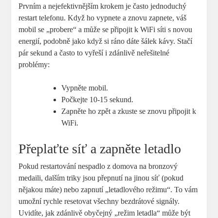
Prvním a nejefektivnějším krokem je často jednoduchý
restart telefonu. Když ho vypnete a znovu zapnete, váš
mobil se „probere“ a může se připojit k WiFi síti s novou
energií, podobně jako když si ráno dáte šálek kávy. Stačí
pár sekund a často to vyřeší i zdánlivě neřešitelné
problémy:
Vypněte mobil.
Počkejte 10-15 sekund.
Zapněte ho zpět a zkuste se znovu připojit k
WiFi.
Přeplaťte síť a zapněte letadlo
Pokud restartování nespadlo z domova na bronzový
medaili, dalším triky jsou přepnutí na jinou síť (pokud
nějakou máte) nebo zapnutí „letadlového režimu“. To vám
umožní rychle resetovat všechny bezdrátové signály.
Uvidíte, jak zdánlivě obyčejný „režim letadla“ může být