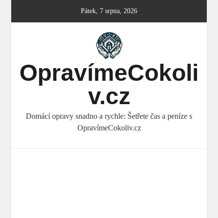
Skip
Pátek, 7 srpna, 2026
to
content
OpravímeCokoli
v.cz
Domácí opravy snadno a rychle: Šetřete čas a peníze s
OpravímeCokoliv.cz