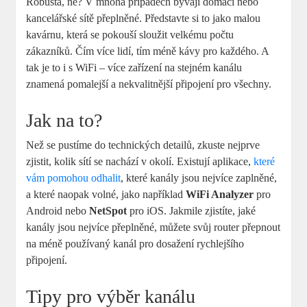
Robusta, ne? V mnoha případech bývají domácí nebo
kancelářské sítě přeplněné. Představte si to jako malou
kavárnu, která se pokouší sloužit velkému počtu
zákazníků. Čím více lidí, tím méně kávy pro každého. A
tak je to i s WiFi – více zařízení na stejném kanálu
znamená pomalejší a nekvalitnější připojení pro všechny.
Jak na to?
Než se pustíme do technických detailů, zkuste nejprve
zjistit, kolik sítí se nachází v okolí. Existují aplikace,
které
vám pomohou odhalit
, které kanály jsou nejvíce zaplněné,
a které naopak volné, jako například
WiFi Analyzer
pro
Android nebo
NetSpot
pro iOS. Jakmile zjistíte, jaké
kanály jsou nejvíce přeplněné, můžete svůj router přepnout
na méně používaný kanál pro dosažení rychlejšího
připojení.
Tipy pro výběr kanálu