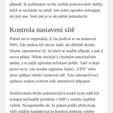
případě, že potřebujete rychle změnit poskytovatele služby,
když se nacházíte na místě, kde jeden operátor nefunguje,
ale jiný ano. Sem tam je to ale takhle jednoduché.
Kontrola nastavení sítě
Pokud ani to nepomáhá, je čas podívat se na nastavení
WiFi. Zde mohou být skryty malé, ale důležité detaily.
Zkuste zapomenout síť, ke které se snažíte připojit, a pak ji
znova přidat. Někdy dochází k chybným autorizačním
datům, a to může způsobit nečekané potíže. Také si dejte
pozor na to, zda nemáte zapnutou funkci „VPN“ nebo
jinou aplikaci měnící nastavení sítě. Tyto zabezpečovací
aplikace mohou ovlivnit vaše internetové připojení.
Dodržováním těchto jednoduchých kroků byste měli být
schopní nejčastější problémy s WiFi v mobilu úspěšně
vyřešit. Nezapomeňte ale, že pokud potíže přetrvávají,
vždy můžete kontaktovat technickou podporu vašeho