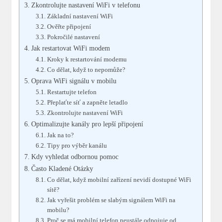
Zkontrolujte nastavení WiFi v telefonu
Základní nastavení WiFi
Ověřte připojení
Pokročilé nastavení
Jak restartovat WiFi modem
Kroky k restartování modemu
Co dělat, když to nepomůže?
Oprava WiFi signálu v mobilu
Restartujte telefon
Přeplaťte síť a zapněte letadlo
Zkontrolujte nastavení WiFi
Optimalizujte kanály pro lepší připojení
Jak na to?
Tipy pro výběr kanálu
Kdy vyhledat odbornou pomoc
Často Kladené Otázky
Co dělat, když mobilní zařízení nevidí dostupné WiFi
sítě?
Jak vyřešit problém se slabým signálem WiFi na
mobilu?
Proč se má mobilní telefon neustále odpojuje od