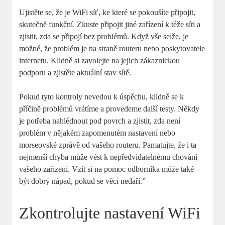
Ujistěte se, že je WiFi síť, ke které se pokoušíte připojit,
skutečně funkční. Zkuste připojit jiné zařízení k téže síti a
zjistit, zda se připojí bez problémů. Když vše selže, je
možné, že problém je na straně routeru nebo poskytovatele
internetu. Klidně si zavolejte na jejich zákaznickou
podporu a zjistěte aktuální stav sítě.
Pokud tyto kontroly nevedou k úspěchu, klidně se k
příčině problémů vrátíme a provedeme další testy. Někdy
je potřeba nahlédnout pod povrch a zjistit, zda není
problém v nějakém zapomenutém nastavení nebo
morseovské zprávě od vašeho routeru. Pamatujte, že i ta
nejmenší chyba může vést k nepředvídatelnému chování
vašeho zařízení. Vzít si na pomoc odborníka může také
být dobrý nápad, pokud se věci nedaří.”
Zkontrolujte nastavení WiFi