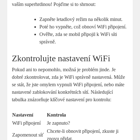
vaším superhrdinou! Pojďme si to shrnout:
Zapněte letadlový režim na několik minut.
Poté ho vypněte, což obnoví WiFi připojení.
Ověřte, zda se mobil připojil k WiFi síti
správně.
Zkontrolujte nastavení WiFi
Pokud ani to nepomohlo, možná je problém jinde. Je
dobré zkontrolovat, zda je WiFi správně nastavená. Může
se stát, že jste omylem vypnuli WiFi připojení, nebo máte
nastavené zablokování konkrétních sítí. Následující
tabulka znázorňuje klíčové nastavení pro kontrolu:
Nastavení
Kontrola
WiFi připojení
Je zapnuto?
Chcete-li obnovit připojení, zkuste ji
Zapomenout síť
znovu přidat.