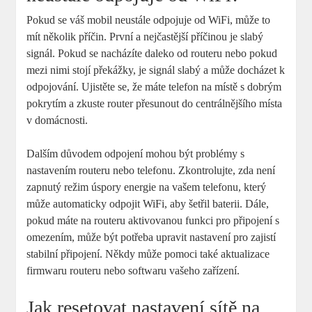
Pokud se váš mobil neustále odpojuje od WiFi, může to
mít několik příčin. První a nejčastější příčinou je slabý
signál. Pokud se nacházíte daleko od routeru nebo pokud
mezi nimi stojí překážky, je signál slabý a může docházet k
odpojování. Ujistěte se, že máte telefon na místě s dobrým
pokrytím a zkuste router přesunout do centrálnějšího místa
v domácnosti.
Dalším důvodem odpojení mohou být problémy s
nastavením routeru nebo telefonu. Zkontrolujte, zda není
zapnutý režim úspory energie na vašem telefonu, který
může automaticky odpojit WiFi, aby šetřil baterii. Dále,
pokud máte na routeru aktivovanou funkci pro připojení s
omezením, může být potřeba upravit nastavení pro zajistí
stabilní připojení. Někdy může pomoci také aktualizace
firmwaru routeru nebo softwaru vašeho zařízení.
Jak resetovat nastavení sítě na