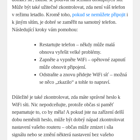
Může být také užitečné zkontrolovat, zda není váš telefon
v režimu letadlo. Kromě toho,
pokud se nemůžete připojit
i
k jiným sítím, je dobré se zaměřit na samotný telefon.
Následující kroky vám pomohou:
Restartujte telefon – někdy může malá
obnova vyřešit velké problémy.
Zapněte a vypněte WiFi – opětovné zapnutí
může obnovit připojení.
Odstraňte a znovu přidejte WiFi síť – možná
se něco „zkazilo“ a tohle to napraví.
Důležité je také zkontrolovat, zda máte správné heslo k
WiFi síti. Nic nepodceňujte, protože občas si paměť
nepamatuje to, co by měla! A pokud jste na zařízení delší
dobu neměnili heslo, může být dobrý nápad zkontrolovat
nastavení vašeho routeru – občas může zmizet i síla
signálu nebo se změní některá nastavení bez vašeho