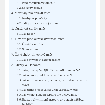
Před začátkem vyfouknutí
Správný postup
Materiály pro opravu míče
Nezbytné pomůcky
Triky pro zlepšení výsledku
Důležitost údržby míče
Jak na to?
Tipy pro prodloužení životnosti míče
Čištění a údržba
Správný tlak
Časté chyby při opravě míče
Jak se vyhnout častým pastím
Otázky & Odpovědi
Jaké jsou nejčastější příčiny poškození míče?
Jak opravit prasklinu nebo díru na míči?
Jak udržovat míč, aby se co nejdéle udržel v dobrém
stavu?
Jak účinně reagovat na únik vzduchu v míči?
Jak vybrat nejlepší lepidlo pro opravu míče?
Existují alternativní metody, jak opravit míč bez
lepidla?