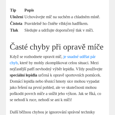
Tip
Popis
Uložení
Uchovávejte míč na suchém a chladném místě.
Čistota
Pravidelně ho čistěte vlhkým hadříkem.
Tlak
Sledujte a udržujte doporučený tlak v míči.
Časté chyby při opravě míče
Když se rozhodnete opravit míč,
je snadné udělat pár
chyb
, které by mohly zkomplikovat celou situaci. Mezi
nejčastější patří nevhodný výběr lepidla. Vždy používejte
speciální lepidla
určená k opravě sportovních pomůcek.
Domácí lepidla nebo těsnicí hmoty sice mohou vypadat
jako řešení na první pohled, ale ve skutečnosti mohou
poškodit povrch míče a snížit jeho výkon. Jak se říká, co
se nehodí k ruce, nehodí se ani k míči!
Další běžnou chybou je ignorování správné techniky