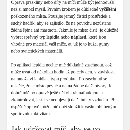
Oprava praskliny nebo díry na míči může být jednodušší,
než si mnozí myslí. Prvním krokem je důkladné
vyčištění
poškozeného místa. Použijte jemný čisticí prostředek a
suchý hadřík, aby se zajistilo, že na povrchu nezůstane
žádná špína ani mastnota. Jakmile je místo čisté, je důležité
vybrat správný typ
lepidla
nebo
náplasti
, které jsou
vhodné pro materiál vaší míče, ať už je to kůže, gumy
nebo syntetických materiálů.
Po aplikaci lepidla nechte míč důkladně zaschnout, což
může trvat od několika hodin až po celý den, v závislosti
na množství lepidla a typu produktu. Po zaschnutí se
ujistěte, že je místo pevné a nemá žádné další otvory. Je
dobré míč po opravě ještě několikrát nafouknout a
zkontrolovat, jestli se neobjevují další úniky vzduchu. Při
úspěšné opravě může míč opět sloužit k vašim oblíbeným
sportovním aktivitám.
Jak udržovat míč, aby se co