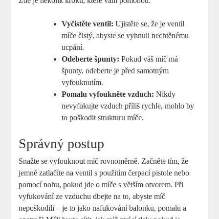
Zde je několik kroků, které vám pomohou:
Vyčistěte ventil:
Ujistěte se, že je ventil
míče čistý, abyste se vyhnuli nechtěnému
ucpání.
Odeberte špunty:
Pokud váš míč má
špunty, odeberte je před samotným
vyfouknutím.
Pomalu vyfoukněte vzduch:
Nikdy
nevyfukujte vzduch příliš rychle, mohlo by
to poškodit strukturu míče.
Správný postup
Snažte se vyfouknout míč rovnoměrně. Začněte tím, že
jemně zatlačíte na ventil s použitím čerpací pistole nebo
pomocí nohu, pokud jde o míče s větším otvorem. Při
vyfukování ze vzduchu dbejte na to, abyste míč
nepoškodili – je to jako nafukování balonku, pomalu a