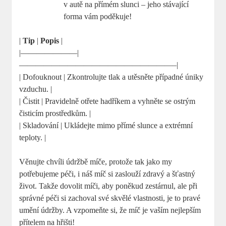
v autě na přímém slunci – jeho stávající
forma vám poděkuje!
|
Tip
|
Popis
|
|———————|
———————————————————–|
| Dofouknout | Zkontrolujte tlak a utěsněte případné úniky
vzduchu. |
| Čistit | Pravidelně otřete hadříkem a vyhněte se ostrým
čisticím prostředkům. |
| Skladování | Ukládejte mimo přímé slunce a extrémní
teploty. |
Věnujte chvíli údržbě míče, protože tak jako my
potřebujeme péči, i náš míč si zaslouží zdravý a šťastný
život. Takže dovolit míči, aby poněkud zestárnul, ale při
správné péči si zachoval své skvělé vlastnosti, je to pravé
umění údržby. A vzpomeňte si, že míč je vaším nejlepším
přítelem na hřišti!