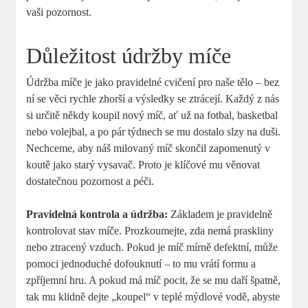
vaši pozornost.
Důležitost údržby míče
Údržba míče je jako pravidelné cvičení pro naše tělo – bez
ní se věci rychle zhorší a výsledky se ztrácejí. Každý z nás
si určitě někdy koupil nový míč, ať už na fotbal, basketbal
nebo volejbal, a po pár týdnech se mu dostalo slzy na duši.
Nechceme, aby náš milovaný míč skončil zapomenutý v
koutě jako starý vysavač. Proto je klíčové mu věnovat
dostatečnou pozornost a péči.
Pravidelná kontrola a údržba:
Základem je pravidelně
kontrolovat stav míče. Prozkoumejte, zda nemá praskliny
nebo ztracený vzduch. Pokud je míč mírně defektní, může
pomoci jednoduché dofouknutí – to mu vrátí formu a
zpříjemní hru. A pokud má míč pocit, že se mu daří špatně,
tak mu klidně dejte „koupel“ v teplé mýdlové vodě, abyste