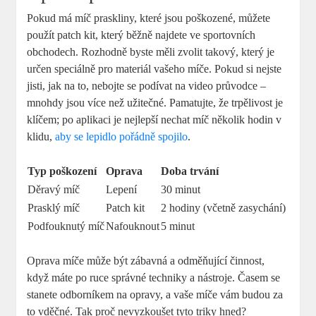
Pokud má míč praskliny, které jsou poškozené, můžete
použít patch kit, který běžně najdete ve sportovních
obchodech. Rozhodně byste měli zvolit takový, který je
určen speciálně pro materiál vašeho míče. Pokud si nejste
jisti, jak na to, nebojte se podívat na video průvodce –
mnohdy jsou více než užitečné. Pamatujte, že trpělivost je
klíčem; po aplikaci je nejlepší nechat míč několik hodin v
klidu,
aby se lepidlo pořádně spojilo
.
Typ poškození
Oprava
Doba trvání
Děravý míč
Lepení
30 minut
Prasklý míč
Patch kit
2 hodiny (včetně zasychání)
Podfouknutý míč
Nafouknout
5 minut
Oprava míče může být zábavná a odměňující činnost,
když máte po ruce správné techniky a nástroje. Časem se
stanete odborníkem na opravy, a vaše míče vám budou za
to vděčné. Tak proč nevyzkoušet tyto triky hned?