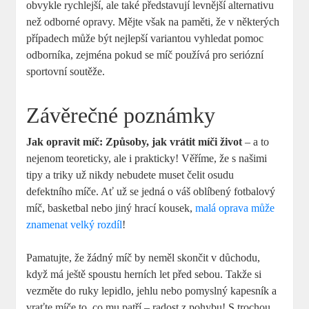
obvykle rychlejší, ale také představují levnější alternativu
než odborné opravy. Mějte však na paměti, že v některých
případech může být nejlepší variantou vyhledat pomoc
odborníka, zejména pokud se míč používá pro seriózní
sportovní soutěže.
Závěrečné poznámky
Jak opravit míč: Způsoby, jak vrátit míči život
– a to
nejenom teoreticky, ale i prakticky! Věříme, že s našimi
tipy a triky už nikdy nebudete muset čelit osudu
defektního míče. Ať už se jedná o váš oblíbený fotbalový
míč, basketbal nebo jiný hrací kousek,
malá oprava může
znamenat velký rozdíl
!
Pamatujte, že žádný míč by neměl skončit v důchodu,
když má ještě spoustu herních let před sebou. Takže si
vezměte do ruky lepidlo, jehlu nebo pomyslný kapesník a
vraťte míče to, co mu patří – radost z pohybu! S trochou