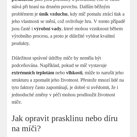
stává při hraní na drsném povrchu. Dalším běžným
problémem je
únik vzduchu
, kdy míč pomalu ztrácí tlak a
jeho vlastnosti se mění, což ovlivňuje hru. V tomto případě
jsou časté i
výrobní vady
, které mohou vzniknout během
výrobního procesu, a proto je důležité vybírat kvalitní
produkty.
Důležitost správné údržby míče by neměla být
podceňována. Například, pokud se míč vystavuje
extrémních teplotám
nebo
vlhkosti
, může to narušit jeho
strukturu a zpomalit jeho životnost. Přestože mnozí lidé na
tyto faktory často zapomínají, je dobré si uvědomit, že i
jednoduché změny v péči mohou prodloužit životnost
míče.
Jak opravit prasklinu nebo díru
na míči?