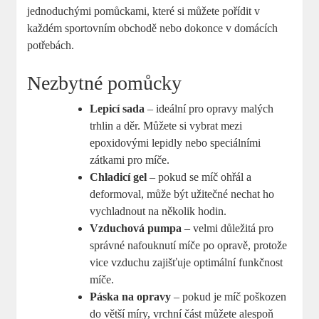
jednoduchými pomůckami, které si můžete pořídit v
každém sportovním obchodě nebo dokonce v domácích
potřebách.
Nezbytné pomůcky
Lepicí sada
– ideální pro opravy malých
trhlin a děr. Můžete si vybrat mezi
epoxidovými lepidly nebo speciálními
zátkami pro míče.
Chladicí gel
– pokud se míč ohřál a
deformoval, může být užitečné nechat ho
vychladnout na několik hodin.
Vzduchová pumpa
– velmi důležitá pro
správné nafouknutí míče po opravě, protože
vice vzduchu zajišťuje optimální funkčnost
míče.
Páska na opravy
– pokud je míč poškozen
do větší míry, vrchní část můžete alespoň