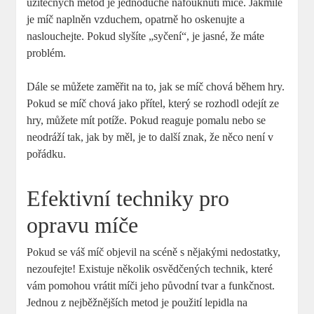
užitečných metod je jednoduché nafouknutí míče. Jakmile
je míč naplněn vzduchem, opatrně ho oskenujte a
naslouchejte. Pokud slyšíte „syčení“, je jasné, že máte
problém.
Dále se můžete zaměřit na to, jak se míč chová během hry.
Pokud se míč chová jako přítel, který se rozhodl odejít ze
hry, můžete mít potíže. Pokud reaguje pomalu nebo se
neodráží tak, jak by měl, je to další znak, že něco není v
pořádku.
Efektivní techniky pro
opravu míče
Pokud se váš míč objevil na scéně s nějakými nedostatky,
nezoufejte! Existuje několik osvědčených technik, které
vám pomohou vrátit míči jeho původní tvar a funkčnost.
Jednou z nejběžnějších metod je použití lepidla na