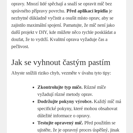
opravy. Mnozí lidé spěchají a snaží se opravit míč bez
správného přípravy povrchu.
Před aplikací lepidla
je
nezbytné důkladně vyčistit a osušit místo oprav, aby se
zajistilo maximální spojení. Pamatujte, že míč není jako
další projekt v DIY, kde můžete něco rychle poskládat a
doufat, že to vydrží. Kvalitní oprava vyžaduje čas a
pečlivost.
Jak se vyhnout častým pastím
Abyste snížili riziko chyb, vezměte v úvahu tyto tipy:
Zkontrolujte typ míče.
Různé míče
vyžadují různé metody oprav.
Dodržujte pokyny výrobce.
Každý míč má
specifické pokyny, které mohou obsahovat
důležité informace o opravy.
Testujte opravený míč.
Před použitím se
ujistěte, že je opravný proces úspěšný, jinak