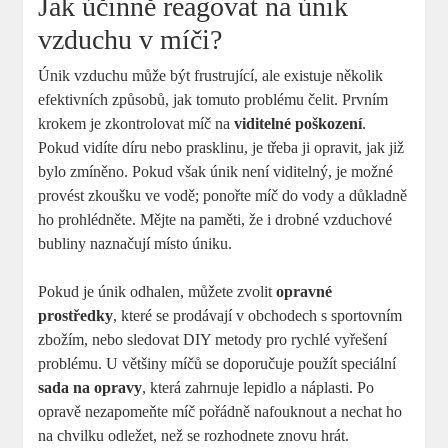
Jak účinně reagovat na únik
vzduchu v míči?
Únik vzduchu může být frustrující, ale existuje několik
efektivních způsobů, jak tomuto problému čelit. Prvním
krokem je zkontrolovat míč na
viditelné poškození
.
Pokud vidíte díru nebo prasklinu, je třeba ji opravit, jak již
bylo zmíněno. Pokud však únik není viditelný, je možné
provést zkoušku ve vodě; ponořte míč do vody a důkladně
ho prohlédněte. Mějte na paměti, že i drobné vzduchové
bubliny naznačují místo úniku.
Pokud je únik odhalen, můžete zvolit
opravné
prostředky
, které se prodávají v obchodech s sportovním
zbožím, nebo sledovat DIY metody pro rychlé vyřešení
problému. U většiny míčů se doporučuje použít speciální
sada na opravy
, která zahrnuje lepidlo a náplasti. Po
opravě nezapomeňte míč pořádně nafouknout a nechat ho
na chvilku odležet, než se rozhodnete znovu hrát.