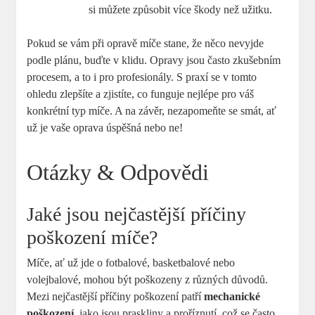
si můžete způsobit více škody než užitku.
Pokud se vám při opravě míče stane, že něco nevyjde
podle plánu, buďte v klidu. Opravy jsou často zkušebním
procesem, a to i pro profesionály. S praxí se v tomto
ohledu zlepšíte a zjistíte, co funguje nejlépe pro váš
konkrétní typ míče. A na závěr, nezapomeňte se smát, ať
už je vaše oprava úspěšná nebo ne!
Otázky & Odpovědi
Jaké jsou nejčastější příčiny
poškození míče?
Míče, ať už jde o fotbalové, basketbalové nebo
volejbalové, mohou být poškozeny z různých důvodů.
Mezi nejčastější příčiny poškození patří
mechanické
poškození
, jako jsou praskliny a proříznutí, což se často