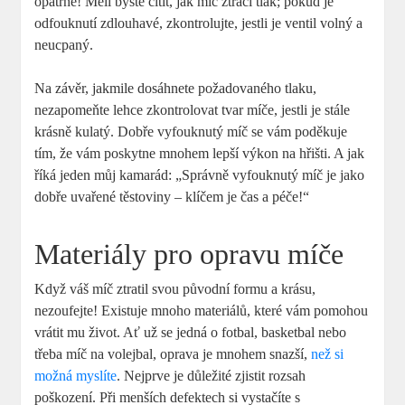
opatrně! Měli byste cítit, jak míč ztrácí tlak; pokud je
odfouknutí zdlouhavé, zkontrolujte, jestli je ventil volný a
neucpaný.
Na závěr, jakmile dosáhnete požadovaného tlaku,
nezapomeňte lehce zkontrolovat tvar míče, jestli je stále
krásně kulatý. Dobře vyfouknutý míč se vám poděkuje
tím, že vám poskytne mnohem lepší výkon na hřišti. A jak
říká jeden můj kamarád: „Správně vyfouknutý míč je jako
dobře uvařené těstoviny – klíčem je čas a péče!“
Materiály pro opravu míče
Když váš míč ztratil svou původní formu a krásu,
nezoufejte! Existuje mnoho materiálů, které vám pomohou
vrátit mu život. Ať už se jedná o fotbal, basketbal nebo
třeba míč na volejbal, oprava je mnohem snazší,
než si
možná myslíte
. Nejprve je důležité zjistit rozsah
poškození. Při menších defektech si vystačíte s