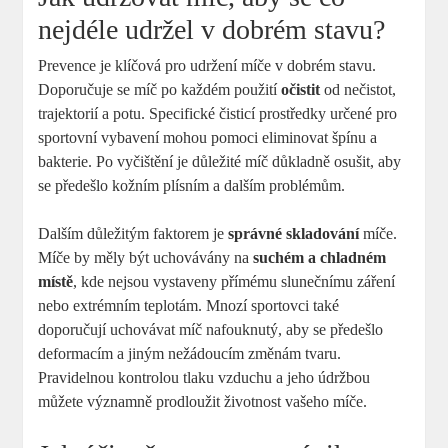
nejdéle udržel v dobrém stavu?
Prevence je klíčová pro udržení míče v dobrém stavu.
Doporučuje se míč po každém použití
očistit
od nečistot,
trajektorií a potu. Specifické čisticí prostředky určené pro
sportovní vybavení mohou pomoci eliminovat špínu a
bakterie. Po vyčištění je důležité míč důkladně osušit, aby
se předešlo kožním plísním a dalším problémům.
Dalším důležitým faktorem je
správné skladování
míče.
Míče by měly být uchovávány na
suchém a chladném
místě
, kde nejsou vystaveny přímému slunečnímu záření
nebo extrémním teplotám. Mnozí sportovci také
doporučují uchovávat míč nafouknutý, aby se předešlo
deformacím a jiným nežádoucím změnám tvaru.
Pravidelnou kontrolou tlaku vzduchu a jeho údržbou
můžete významně prodloužit životnost vašeho míče.