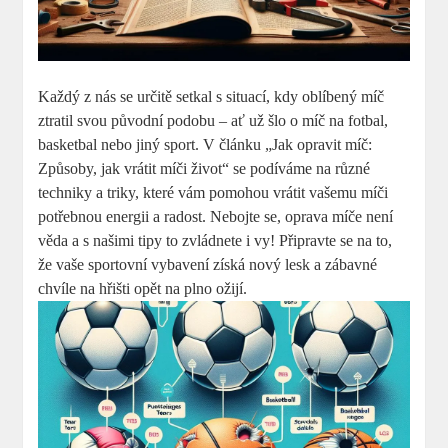
Každý z nás se určitě setkal s situací, kdy oblíbený míč
ztratil svou původní podobu – ať už šlo o míč na fotbal,
basketbal nebo jiný sport. V článku „Jak opravit míč:
Způsoby, jak vrátit míči život“ se podíváme na různé
techniky a triky, které vám pomohou vrátit vašemu míči
potřebnou energii a radost. Nebojte se, oprava míče není
věda a s našimi tipy to zvládnete i vy! Připravte se na to,
že vaše sportovní vybavení získá nový lesk a zábavné
chvíle na hřišti opět na plno ožijí.