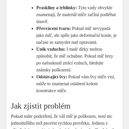
Praskliny a trhlinky:
Tyto vady obvykle
znamenají, že materiál míče začíná podléhat
únavě.
Převrácení tvaru:
Pokud míč nevypadá
jako míč, ale spíše jako deformační koule, je
načase se zamyslet nad opravami.
Únik vzduchu:
I malé dírky mohou
způsobit, že míč ochabne. Pokud míč brzy
po nafouknutí ztrácí vzduch, hledejte
známky poškození.
Odstávající švy:
Pokud vám švy míče visí,
může to znamenat oslabení kolem
konstrukce míče.
Jak zjistit problém
Pokud máte podezření, že váš míč je poškozen, není nic
jednoduššího než provést rychlou prověrku. Jednou z