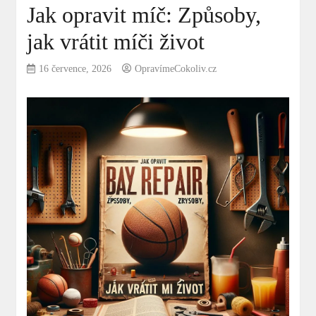
Jak opravit míč: Způsoby,
jak vrátit míči život
16 července, 2026
OpravímeCokoliv.cz