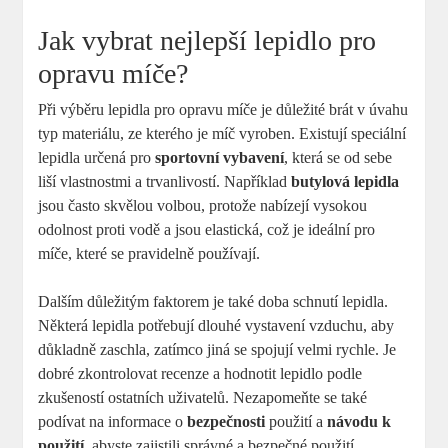
Jak vybrat nejlepší lepidlo pro
opravu míče?
Při výběru lepidla pro opravu míče je důležité brát v úvahu
typ materiálu, ze kterého je míč vyroben. Existují speciální
lepidla určená pro
sportovní vybavení
, která se od sebe
liší vlastnostmi a trvanlivostí. Například
butylová lepidla
jsou často skvělou volbou, protože nabízejí vysokou
odolnost proti vodě a jsou elastická, což je ideální pro
míče, které se pravidelně používají.
Dalším důležitým faktorem je také doba schnutí lepidla.
Některá lepidla potřebují dlouhé vystavení vzduchu, aby
důkladně zaschla, zatímco jiná se spojují velmi rychle. Je
dobré zkontrolovat recenze a hodnotit lepidlo podle
zkušeností ostatních uživatelů. Nezapomeňte se také
podívat na informace o
bezpečnosti
použití a
návodu k
použití
, abyste zajistili správné a bezpečné použití.