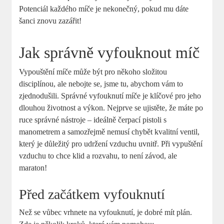
Potenciál každého míče je nekonečný, pokud mu dáte
šanci znovu zazářit!
Jak správně vyfouknout míč
Vypouštění míče může být pro někoho složitou
disciplínou, ale nebojte se, jsme tu, abychom vám to
zjednodušili. Správné vyfouknutí míče je klíčové pro jeho
dlouhou životnost a výkon. Nejprve se ujistěte, že máte po
ruce správné nástroje – ideálně čerpací pistoli s
manometrem a samozřejmě nemusí chybět kvalitní ventil,
který je důležitý pro udržení vzduchu uvnitř. Při vypuštění
vzduchu to chce klid a rozvahu, to není závod, ale
maraton!
Před začátkem vyfouknutí
Než se vůbec vrhnete na vyfouknutí, je dobré mít plán.