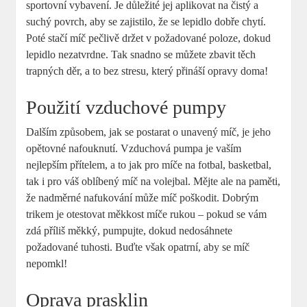
sportovní vybavení. Je důležité jej aplikovat na čistý a
suchý povrch, aby se zajistilo, že se lepidlo dobře chytí.
Poté stačí míč pečlivě držet v požadované poloze, dokud
lepidlo nezatvrdne. Tak snadno se můžete zbavit těch
trapných děr, a to bez stresu, který přináší opravy doma!
Použití vzduchové pumpy
Dalším způsobem, jak se postarat o unavený míč, je jeho
opětovné nafouknutí. Vzduchová pumpa je vaším
nejlepším přítelem, a to jak pro míče na fotbal, basketbal,
tak i pro váš oblíbený míč na volejbal. Mějte ale na paměti,
že nadměrné nafukování může míč poškodit. Dobrým
trikem je otestovat měkkost míče rukou – pokud se vám
zdá příliš měkký, pumpujte, dokud nedosáhnete
požadované tuhosti. Buďte však opatrní, aby se míč
nepomkl!
Oprava prasklin