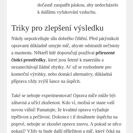
dočasně zaopatřit páskou, aby nedocházelo
k dalšímu vyfukování vzduchu.
Triky pro zlepšení výsledku
Nikdy nepodceňujte sílu dobrého čištění. Před jakýmikoli
opravami důkladně umyjte míč, abyste odstranili nečistoty
a mastnotu. Někteří lidé doporučují používat
přirozené
čisticí prostředky
, které jsou šetrné k materiálu a
nezanechávají žádné zbytky. Ať už se rozhodnete pro
komerční výrobky, nebo domácí alternativy, důkladná
příprava vždy zvýší šance na úspěch.
Také se nebojte experimentovat! Oprava míče může být
zábavná a učící zkušenost. Kdo ví, možná se stane vaší
novou vášní! Pamatujte, že kvalitní oprava vyžaduje
trpělivost a pečlivost. Dokonce i if dosáhnete úspěchu na
poprvé, nebojte se zkoušet opravu znovu. A pokud se něco
pokazí? Vždy tu bude další příležitost a míč, který čeká na