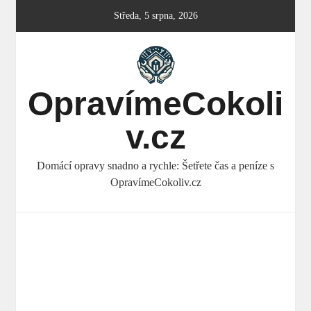
Skip
Středa, 5 srpna, 2026
to
content
OpravímeCokoli
v.cz
Domácí opravy snadno a rychle: Šetřete čas a peníze s
OpravímeCokoliv.cz