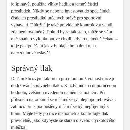
je špinavý, použijte vlhký hadřík a jemný čisticí
prostředek. Nikdy se nebojte investovat do speciálních
čisticích prostředků určených právě pro sportovní
vybavení. Důležité je také pravidelně kontrolovat ventil,
zda není uvolněný. Pokud by se tak stalo, může se vám
míč snadno vyfouknout ve chvíli, kdy to nejméně čekáte –
to je pak potěšení jak z bublajícího balónku na
narozeninové oslavě!
Správný tlak
Dalším klíčovým faktorem pro dlouhou životnost míče je
dodržování správného tlaku. Každý míč má doporučenou
hodnotu, většinou uvedenou na něm samotném. Při
přílišném nafouknutí se míč může rychleji opotřebovávat,
zatímco příliš podhuštěný míč může být nepříjemný k
hraní. Mějte tedy po ruce manometr a kontrolujte tlak
pravidelně, jako kdybyste se starali o svého čtyřkolového
miláčka!