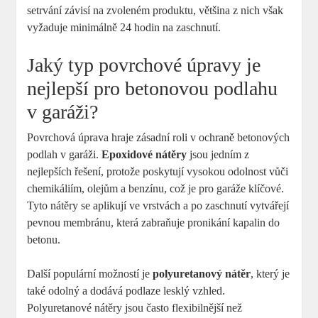
setrvání závisí na zvoleném produktu, většina z nich však
vyžaduje minimálně 24 hodin na zaschnutí.
Jaký typ povrchové úpravy je
nejlepší pro betonovou podlahu
v garáži?
Povrchová úprava hraje zásadní roli v ochraně betonových
podlah v garáži.
Epoxidové nátěry
jsou jedním z
nejlepších řešení, protože poskytují vysokou odolnost vůči
chemikáliím, olejům a benzínu, což je pro garáže klíčové.
Tyto nátěry se aplikují ve vrstvách a po zaschnutí vytvářejí
pevnou membránu, která zabraňuje pronikání kapalin do
betonu.
Další populární možností je
polyuretanový nátěr
, který je
také odolný a dodává podlaze lesklý vzhled.
Polyuretanové nátěry jsou často flexibilnější než