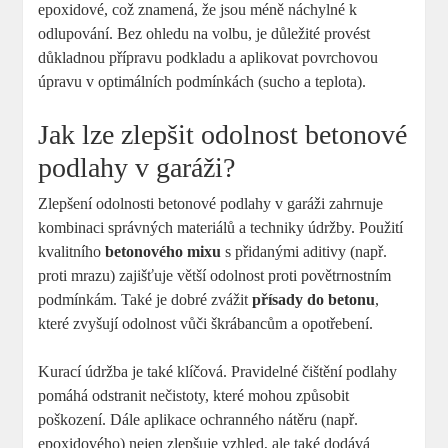
epoxidové, což znamená, že jsou méně náchylné k
odlupování. Bez ohledu na volbu, je důležité provést
důkladnou přípravu podkladu a aplikovat povrchovou
úpravu v optimálních podmínkách (sucho a teplota).
Jak lze zlepšit odolnost betonové
podlahy v garáži?
Zlepšení odolnosti betonové podlahy v garáži zahrnuje
kombinaci správných materiálů a techniky údržby. Použití
kvalitního
betonového mixu
s přidanými aditivy (např.
proti mrazu) zajišťuje větší odolnost proti povětrnostním
podmínkám. Také je dobré zvážit
přísady do betonu
,
které zvyšují odolnost vůči škrábancům a opotřebení.
Kurací údržba je také klíčová. Pravidelné čištění podlahy
pomáhá odstranit nečistoty, které mohou způsobit
poškození. Dále aplikace ochranného nátěru (např.
epoxidového) nejen zlepšuje vzhled, ale také dodává