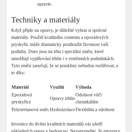
opravte.
Techniky a materiály
Když přijde na opravy, je důležité vybrat si správné
materiály. Použití kvalitního cementu a epoxidových
pryskyřic může dramaticky prodloužit životnost vaší
podlahy. Dnes jsou na trhu i speciální směsi, které
umožňují vyplňování trhlin i v extrémních podmínkách.
Tyto směsi zaručují, že se praskliny nebudou rozšiřovat, a
to díky:
Materiál
Využití
Výhoda
Epoxidová
Odolnost vůči
Opravy trhlin
pryskyřice
chemikáliím
Polyuretanová směs
Hydroizolace
Flexibilita a odolnost
Investice do těchto kvalitních materiálů vás ušetří
nákladných oprav v budoucnu. Nezapomeňte, že prevence