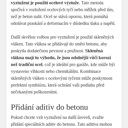
vyztužení je použití ocelové výztuže
. Tato metoda
spočívá v rozložení ocelových tyčí nebo mřížek před tím,
než je beton nalit. Ocel se stává oporou, která pomáhá
odolávat praskání a deformacím v důsledku tlaku a napětí.
Další skvělou volbou pro vyztužení je použití skleněných
vláken. Tato vlákna se přidávají do směsi betonu, aby
poskytla dodatečnou pevnost a pružnost.
Skleněná
vlákna mají tu výhodu, že jsou odolnější vůči korozi
než tradiční ocel
, což je ideální pro garáže, kde může být
vystaveno vlhkosti nebo chemikáliím. Kombinace
skleněných vláken s ocelovými tyčemi může poskytnout
perfektní symbiózu, která ochrání vaši podlahu před
nečekanými poškozeními.
Přidání aditiv do betonu
Pokud chcete vzít vyztužení na další úroveň, zvažte
přidání speciálních aditiv do betonu. Tato aditiva mohou