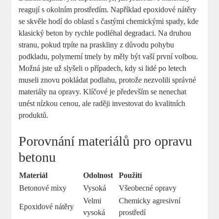
reagují s okolním prostředím. Například epoxidové nátěry
se skvěle hodí do oblastí s častými chemickými spady, kde
klasický beton by rychle podléhal degradaci. Na druhou
stranu, pokud trpíte na praskliny z důvodu pohybu
podkladu, polymerní tmely by měly být vaší první volbou.
Možná jste už slyšeli o případech, kdy si lidé po letech
museli znovu pokládat podlahu, protože nezvolili správné
materiály na opravy. Klíčové je především se nenechat
unést nízkou cenou, ale raději investovat do kvalitních
produktů.
Porovnání materiálů pro opravu
betonu
Materiál
Odolnost
Použití
Betonové mixy
Vysoká
Všeobecné opravy
Velmi
Chemicky agresivní
Epoxidové nátěry
vysoká
prostředí