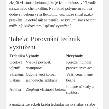
zlepšit vlastnosti betonu, jako je jeho odolnost vůči vodě,
mrazu nebo chemikáliím. Například polymerní aditiva
dodávají betonu větší flexibilitu, což může snížit riziko
praskání. Je dobré mít na paměti, že kvalitní směs betonu
může být klíčová pro úspěšné vyztužení.
Tabela: Porovnání technik
vyztužení
Technika
Výhody
Nevýhody
Ocelová
Vysoká pevnost,
Koroze, nutnost
výztuž
dostupnost
precizní instalace
Skleněná
Odolné vůči korozi,
Vyšší cena, méně
vlákna
jednoduchá aplikace
běžné
Přidané náklady a
Aditiva
Zlepšení vlastností betonu
složitost
Pamatujte, že ačkoli každá technika má své silné a slabé