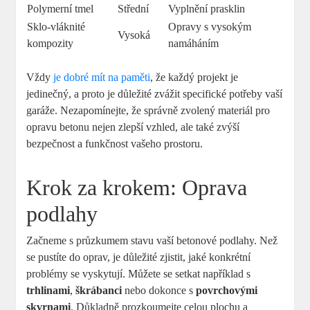
Polymerní tmel
Střední
Vyplnění prasklin
Sklo-vláknité
Opravy s vysokým
Vysoká
kompozity
namáháním
Vždy
je dobré mít na paměti
, že každý projekt je
jedinečný, a proto je důležité zvážit specifické potřeby vaší
garáže. Nezapomínejte, že správně zvolený materiál pro
opravu betonu nejen zlepší vzhled, ale také zvýší
bezpečnost a funkčnost vašeho prostoru.
Krok za krokem: Oprava
podlahy
Začneme s průzkumem stavu vaší betonové podlahy. Než
se pustíte do oprav, je důležité zjistit, jaké konkrétní
problémy se vyskytují. Můžete se setkat například s
trhlinami
,
škrábanci
nebo dokonce s
povrchovými
skvrnami
. Důkladně prozkoumejte celou plochu a