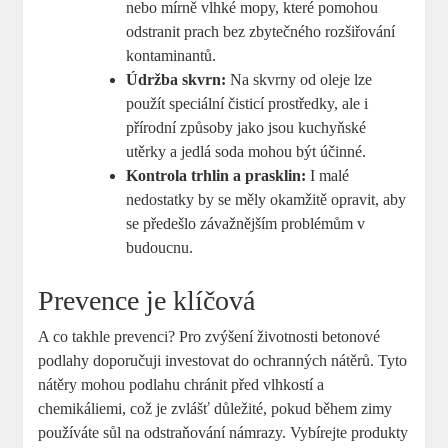
nebo mírně vlhké mopy, které pomohou
odstranit prach bez zbytečného rozšiřování
kontaminantů.
Údržba skvrn:
Na skvrny od oleje lze
použít speciální čisticí prostředky, ale i
přírodní způsoby jako jsou kuchyňské
utěrky a jedlá soda mohou být účinné.
Kontrola trhlin a prasklin:
I malé
nedostatky by se měly okamžitě opravit, aby
se předešlo závažnějším problémům v
budoucnu.
Prevence je klíčová
A co takhle prevenci? Pro zvýšení životnosti betonové
podlahy doporučuji investovat do ochranných nátěrů. Tyto
nátěry mohou podlahu chránit před vlhkostí a
chemikáliemi, což je zvlášť důležité, pokud během zimy
používáte sůl na odstraňování námrazy. Vybírejte produkty