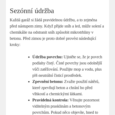
Sezónní údržba
Každá garáž si žádá pravidelnou údržbu, a to zejména
před nástupem zimy. Když přijde sníh a led, může solení a
chemikálie na odstranit sníh způsobit mikrotrhliny v
betonu. Před zimou je proto dobré provést následující
kroky:
Údržba povrchu:
Ujistěte se, že je povrch
podlahy čistý. Čisté povrchy jsou odolnější
vůči zatěžování. Použijte mop a vodu, plus
pH-neutrální čisticí prostředek.
Zpevnění betonu:
Zvažte použití nátěrů,
které zpevňují beton a chrání ho před
vlhkostí a chemickými látkami.
Pravidelná kontrola:
Věnujte pozornost
viditelným prasklinám a betonovým
povrchům. Pokud něco objevíte, hned to