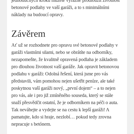
jednoduchých kroků můžete výrazně prodloužit životnost
betonové podlahy ve vaší garáži, a to s minimálními
náklady na budoucí opravy.
Závěrem
Ať už se rozhodnete pro opravu své betonové podlahy v
garáži vlastními silami, nebo se obrátíte na odborníky,
nezapomeňte, že kvalitně opravená podlaha je základem
pro dlouhou životnost vaší garáže. Jak opravit betonovou
podlahu v garáži: Odolná řešení, která jsme pro vás
představili, vám pomohou nejen ušetřit peníze, ale také
poskytnou vaší garáži nový, „první dojem“ – a to nejen
pro vás, ale i pro již zmíněného souseda, který se stále
snaží přesvědčit ostatní, že je odborníkem na péči o auta.
Tak neváhejte a vydejte se na cestu k lepší garáži! A
pamatujte, kdo si hraje, nezlobí… pokud tedy zrovna
nepracuje s betónem.