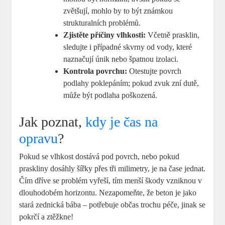
zvětšují, mohlo by to být známkou
strukturalních problémů.
Zjistěte příčiny vlhkosti:
Včetně prasklin,
sledujte i případné skvrny od vody, které
naznačují únik nebo špatnou izolaci.
Kontrola povrchu:
Otestujte povrch
podlahy poklepáním; pokud zvuk zní dutě,
může být podlaha poškozená.
Jak poznat,
kdy je čas na
opravu
?
Pokud se vlhkost dostává pod povrch, nebo pokud
praskliny dosáhly šířky přes tři milimetry, je na čase jednat.
Čím dříve se problém vyřeší, tím menší škody vzniknou v
dlouhodobém horizontu. Nezapomeňte, že beton je jako
stará zednická bába – potřebuje občas trochu péče, jinak se
pokrčí a ztěžkne!