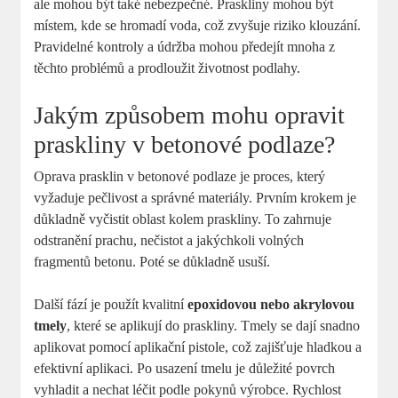
ale mohou být také nebezpečné. Praskliny mohou být
místem, kde se hromadí voda, což zvyšuje riziko klouzání.
Pravidelné kontroly a údržba mohou předejít mnoha z
těchto problémů a prodloužit životnost podlahy.
Jakým způsobem mohu opravit
praskliny v betonové podlaze?
Oprava prasklin v betonové podlaze je proces, který
vyžaduje pečlivost a správné materiály. Prvním krokem je
důkladně vyčistit oblast kolem praskliny. To zahrnuje
odstranění prachu, nečistot a jakýchkoli volných
fragmentů betonu. Poté se důkladně usuší.
Další fází je použít kvalitní
epoxidovou nebo akrylovou
tmely
, které se aplikují do praskliny. Tmely se dají snadno
aplikovat pomocí aplikační pistole, což zajišťuje hladkou a
efektivní aplikaci. Po usazení tmelu je důležité povrch
vyhladit a nechat léčit podle pokynů výrobce. Rychlost