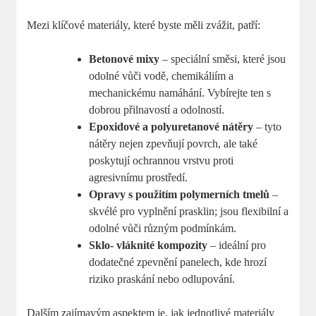
Mezi klíčové materiály, které byste měli zvážit, patří:
Betonové mixy
– speciální směsi, které jsou
odolné vůči vodě, chemikáliím a
mechanickému namáhání. Vybírejte ten s
dobrou přilnavostí a odolností.
Epoxidové a polyuretanové nátěry
– tyto
nátěry nejen zpevňují povrch, ale také
poskytují ochrannou vrstvu proti
agresivnímu prostředí.
Opravy s použitím polymerních tmelů
–
skvélé pro vyplnění prasklin; jsou flexibilní a
odolné vůči různým podmínkám.
Sklo- vláknité kompozity
– ideální pro
dodatečné zpevnění panelech, kde hrozí
riziko praskání nebo odlupování.
Dalším zajímavým aspektem je, jak jednotlivé materiály