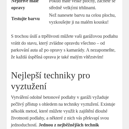
Nejdříve malé
Pokud máte velké plochy, začněte se
opravy
středně velkými trhlinami.
Než nanesete barvu na celou plochu,
Testujte barvu
vyzkoušejte ji na malém kousku!
S trochou úsilí a trpělivosti můžete vaši garážovou podlahu
vrátit do stavu, který zvládne opravdu všechno – od
parkování auta až po opravy s kamarády. A nezapomeňte,
že každá úspěšná oprava je také malým vítězstvím!
Nejlepší techniky pro
vyztužení
Vytváření odolné betonové podlahy v garáži vyžaduje
pečlivý přístup s ohledem na techniky vyztužení. Existuje
několik metod, které můžete využít k zajištění dlouhé
životnosti podlahy, a některé z nich vás překvapí svou
jednoduchostí.
Jednou z nejběžnějších technik