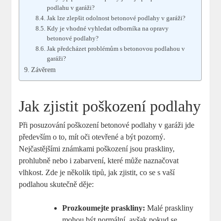
podlahu v garáži?
Jak lze zlepšit odolnost betonové podlahy v garáži?
Kdy je vhodné vyhledat odborníka na opravy
betonové podlahy?
Jak předcházet problémům s betonovou podlahou v
garáži?
Závěrem
Jak zjistit poškození podlahy
Při posuzování poškození betonové podlahy v garáži jde
především o to, mít oči otevřené a být pozorný.
Nejčastějšími známkami poškození jsou praskliny,
prohlubně nebo i zabarvení, které může naznačovat
vlhkost. Zde je několik tipů, jak zjistit, co se s vaší
podlahou skutečně děje:
Prozkoumejte praskliny:
Malé praskliny
mohou být normální, avšak pokud se