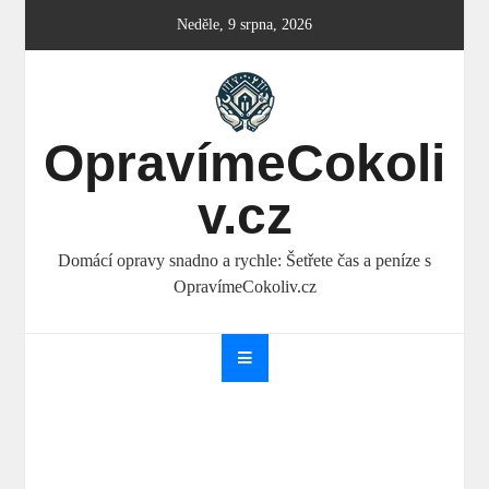
Skip
Neděle, 9 srpna, 2026
to
content
OpravímeCokoli
v.cz
Domácí opravy snadno a rychle: Šetřete čas a peníze s
OpravímeCokoliv.cz