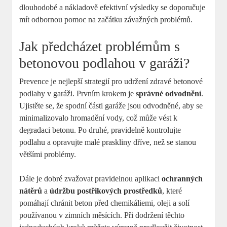
dlouhodobé a nákladově efektivní výsledky se doporučuje
mít odbornou pomoc na začátku závažných problémů.
Jak předcházet problémům s
betonovou podlahou v garáži?
Prevence je nejlepší strategií pro udržení zdravé betonové
podlahy v garáži. Prvním krokem je
správné odvodnění
.
Ujistěte se, že spodní části garáže jsou odvodněné, aby se
minimalizovalo hromadění vody, což může vést k
degradaci betonu. Po druhé, pravidelně kontrolujte
podlahu a opravujte malé praskliny dříve, než se stanou
většími problémy.
Dále je dobré zvažovat pravidelnou aplikaci
ochranných
nátěrů
a
údržbu postřikových prostředků
, které
pomáhají chránit beton před chemikáliemi, oleji a solí
používanou v zimních měsících. Při dodržení těchto