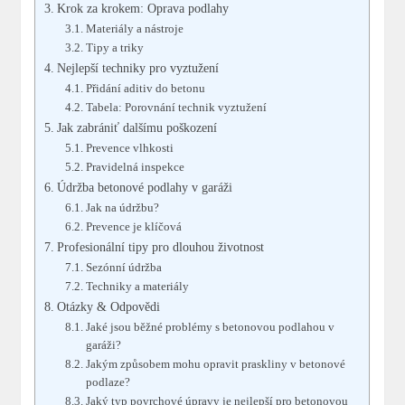
Krok za krokem: Oprava podlahy
Materiály a nástroje
Tipy a triky
Nejlepší techniky pro vyztužení
Přidání aditiv do betonu
Tabela: Porovnání technik vyztužení
Jak zabrániť dalšímu poškození
Prevence vlhkosti
Pravidelná inspekce
Údržba betonové podlahy v garáži
Jak na údržbu?
Prevence je klíčová
Profesionální tipy pro dlouhou životnost
Sezónní údržba
Techniky a materiály
Otázky & Odpovědi
Jaké jsou běžné problémy s betonovou podlahou v
garáži?
Jakým způsobem mohu opravit praskliny v betonové
podlaze?
Jaký typ povrchové úpravy je nejlepší pro betonovou