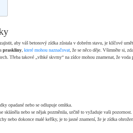
dky
jistit, aby váš betonový zídka zůstala v dobrém stavu, je klíčové umět
na
praskliny
,
které mohou naznačovat
, že se něco děje. Všimněte si, zd
stech. Třeba takové „vlhké skvrny“ na zídce mohou znamenat, že voda 
ídky opadané nebo se odlupuje omítka.
 skláněla nebo se nějak pozměnila, určitě to vyžaduje vaši pozornost.
hy nebo dokonce malé keříky, je to jasné znamení, že je zídka ohrože