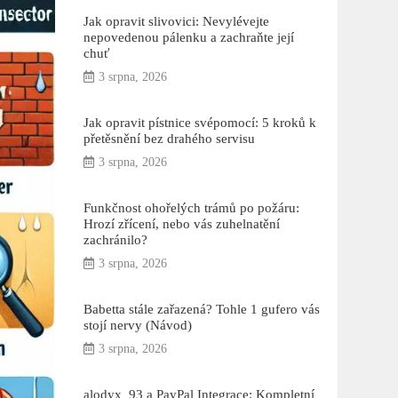
Jak opravit slivovici: Nevylévejte
nepovedenou pálenku a zachraňte její
chuť
3 srpna, 2026
Jak opravit pístnice svépomocí: 5 kroků k
přetěsnění bez drahého servisu
3 srpna, 2026
Funkčnost ohořelých trámů po požáru:
Hrozí zřícení, nebo vás zuhelnatění
zachránilo?
3 srpna, 2026
Babetta stále zařazená? Tohle 1 gufero vás
stojí nervy (Návod)
3 srpna, 2026
alodyx_93 a PayPal Integrace: Kompletní