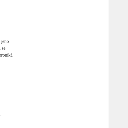
 jeho
a se
proniká
na