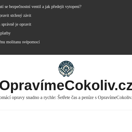
í se bezpečnostní ventil a jak předejít vytopení?
ravit stržený závit
 správně je opravit
 platby
ěnu molitanu svépomocí
OpravímeCokoliv.c
mácí opravy snadno a rychle: Šetřete čas a peníze s OpravímeCokoliv