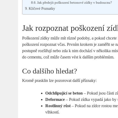
Jak předejít poškození betonové zídky v budoucnu?
Klíčové Poznatky
Jak rozpoznat poškození zí
Poškození zídky může mít různé podoby, a pokud chcete za
poškození rozpoznat včas. Prvním krokem je zaměřit se 
postupně rozšiřují nebo zda k nim dochází v několika mí
do cementu, což může časem vést k dalším problémům.
Co dalšího hledat?
Kromě prasklin lze pozorovat další příznaky:
Odchlipující se beton
– Pokud jsou části z
Deformace
– Pokud zídka vypadá jako by se
Rostlinný růst
– Pokud na zídce rostou mec
vlhkostí.