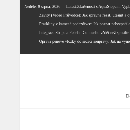
Skip
Neděle, 9 srpna, 2026
Latest:
Zkušenosti s AquaStopem: Vyplat
to
Závity (Video Průvodce): Jak správně řezat, utěsnit a op
content
Praskliny v kamené podezdívce: Jak poznat nebezpečí a
Integrace Stripe a Pedelu: Co musíte vědět než spustíte
Oprava pěnové vložky do sedací soupravy: Jak na vým
Do