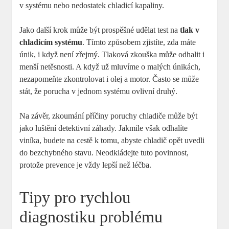
v systému nebo nedostatek chladicí kapaliny.
Jako další krok může být prospěšné udělat test na
tlak v
chladicím systému
. Tímto způsobem zjistíte, zda máte
únik, i když není zřejmý. Tlaková zkouška může odhalit i
menší netěsnosti. A když už mluvíme o malých únikách,
nezapomeňte zkontrolovat i olej a motor. Často se může
stát, že porucha v jednom systému ovlivní druhý.
Na závěr, zkoumání příčiny poruchy chladiče může být
jako luštění detektivní záhady. Jakmile však odhalíte
viníka, budete na cestě k tomu, abyste chladič opět uvedli
do bezchybného stavu. Neodkládejte tuto povinnost,
protože prevence je vždy lepší než léčba.
Tipy pro rychlou
diagnostiku problému