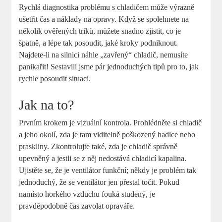
Rychlá diagnostika problému s chladičem může výrazně
ušetřit čas a náklady na opravy. Když se spolehnete na
několik ověřených triků, můžete snadno zjistit, co je
špatně, a lépe tak posoudit, jaké kroky podniknout.
Najdete-li na silnici náhle „zavřený“ chladič, nemusíte
panikařit! Sestavili jsme pár jednoduchých tipů pro to, jak
rychle posoudit situaci.
Jak na to?
Prvním krokem je vizuální kontrola. Prohlédněte si chladič
a jeho okolí, zda je tam viditelně poškozený hadice nebo
praskliny. Zkontrolujte také, zda je chladič správně
upevněný a jestli se z něj nedostává chladicí kapalina.
Ujistěte se, že je ventilátor funkční; někdy je problém tak
jednoduchý, že se ventilátor jen přestal točit. Pokud
namísto horkého vzduchu fouká studený, je
pravděpodobně čas zavolat opraváře.