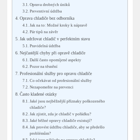
Oprava drobných úniků
Preventivní údržba
Oprava chladiče bez odborníka
Jak na to: Možné kroky k nápravě
Pár tipů na závěr
Jak udržovat chladič v perfektním stavu
Pravidelná údržba
Nejčastější chyby při opravě chladiče
Další často opomíjené aspekty
Pozor na těsnění
Profesionální služby pro opravu chladiče
Co očekávat od profesionální služby
Nezapomeňte na prevenci
Často kladené otázky
Jaké jsou nejběžnější příznaky poškozeného
chladiče?
Jak zjistit, zda je chladič v pořádku?
Jaké běžné opravy chladiče existují?
Jak provést údržbu chladiče, aby se předešlo
problémům?
Jaké jsou náklady na opravu chladiče?