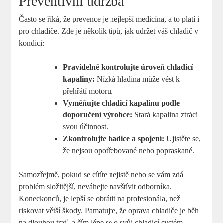
Preventivní údržba
Často se říká, že prevence je nejlepší medicína, a to platí i
pro chladiče. Zde je několik tipů, jak udržet váš chladič v
kondici:
Pravidelně kontrolujte úroveň chladicí
kapaliny:
Nízká hladina může vést k
přehřátí motoru.
Vyměňujte chladicí kapalinu podle
doporučení výrobce:
Stará kapalina ztrácí
svou účinnost.
Zkontrolujte hadice a spojení:
Ujistěte se,
že nejsou opotřebované nebo popraskané.
Samozřejmě, pokud se cítíte nejistě nebo se vám zdá
problém složitější, neváhejte navštívit odborníka.
Koneckonců, je lepší se obrátit na profesionála, než
riskovat větší škody. Pamatujte, že oprava chladiče je běh
na dlouhou trať, a čím lépe se o svůj chladicí systém