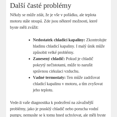
Další časté problémy
Někdy se může zdát, že je vše v pořádku, ale teplota
motoru stále stoupá. Zde jsou některé možnosti, které
byste měli zvážit:
Nedostatek chladicí kapaliny:
Zkontrolujte
hladinu chladicí kapaliny. I malý únik může
způsobit velké problémy.
Zanesený chladič:
Pokud je chladič
pokrytý nečistotami, může to narušit
správnou cirkulaci vzduchu.
Vadné termostaty:
Ten může zadržovat
chladicí kapalinu v motoru, a tím zvyšovat
jeho teplotu.
Vede-li vaše diagnostika k podezření na závažnější
problémy, jako je prasklý chladič nebo porucha vodní
pumpy, nemusíte se k tomu hned uchylovat, ale měli byste