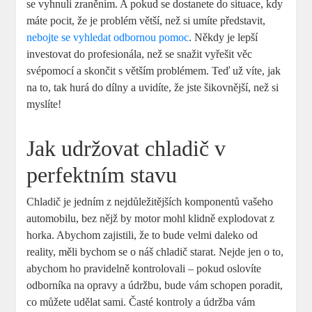
se vyhnuli zraněním. A pokud se dostanete do situace, kdy
máte pocit, že je problém větší, než si umíte představit,
nebojte se vyhledat odbornou pomoc
. Někdy je lepší
investovat do profesionála, než se snažit vyřešit věc
svépomocí a skončit s větším problémem. Teď už víte, jak
na to, tak hurá do dílny a uvidíte, že jste šikovnější, než si
myslíte!
Jak udržovat chladič v
perfektním stavu
Chladič je jedním z nejdůležitějších komponentů vašeho
automobilu, bez nějž by motor mohl klidně explodovat z
horka. Abychom zajistili, že to bude velmi daleko od
reality, měli bychom se o náš chladič starat. Nejde jen o to,
abychom ho pravidelně kontrolovali – pokud oslovíte
odborníka na opravy a údržbu, bude vám schopen poradit,
co můžete udělat sami. Časté kontroly a údržba vám