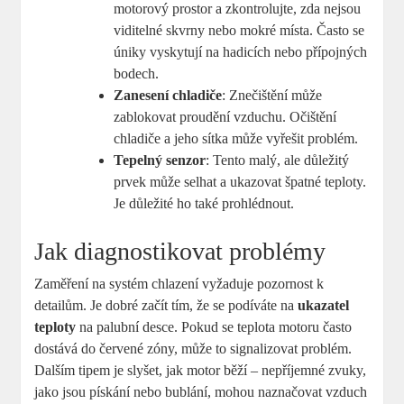
motorový prostor a zkontrolujte, zda nejsou
viditelné skvrny nebo mokré místa. Často se
úniky vyskytují na hadicích nebo přípojných
bodech.
Zanesení chladiče
: Znečištění může
zablokovat proudění vzduchu. Očištění
chladiče a jeho sítka může vyřešit problém.
Tepelný senzor
: Tento malý, ale důležitý
prvek může selhat a ukazovat špatné teploty.
Je důležité ho také prohlédnout.
Jak diagnostikovat problémy
Zaměření na systém chlazení vyžaduje pozornost k
detailům. Je dobré začít tím, že se podíváte na
ukazatel
teploty
na palubní desce. Pokud se teplota motoru často
dostává do červené zóny, může to signalizovat problém.
Dalším tipem je slyšet, jak motor běží – nepříjemné zvuky,
jako jsou pískání nebo bublání, mohou naznačovat vzduch