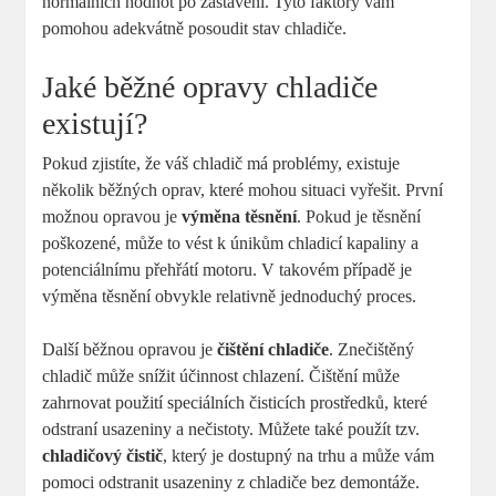
normálních hodnot po zastavení. Tyto faktory vám
pomohou adekvátně posoudit stav chladiče.
Jaké běžné opravy chladiče
existují?
Pokud zjistíte, že váš chladič má problémy, existuje
několik běžných oprav, které mohou situaci vyřešit. První
možnou opravou je
výměna těsnění
. Pokud je těsnění
poškozené, může to vést k únikům chladicí kapaliny a
potenciálnímu přehřátí motoru. V takovém případě je
výměna těsnění obvykle relativně jednoduchý proces.
Další běžnou opravou je
čištění chladiče
. Znečištěný
chladič může snížit účinnost chlazení. Čištění může
zahrnovat použití speciálních čisticích prostředků, které
odstraní usazeniny a nečistoty. Můžete také použít tzv.
chladičový čistič
, který je dostupný na trhu a může vám
pomoci odstranit usazeniny z chladiče bez demontáže.