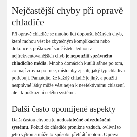
Nejčastější chyby při opravě
chladiče
Při opravě chladiče se mnoho lidí dopouští běžných chyb,
které mohou vést ke zbytečným komplikacím nebo
dokonce k poškození součástek. Jednou z
nejfrekventovanějších chyb je
nepoužití správného
chladicího média
. Mnoho domácích kutilů sáhne po tom,
co mají zrovna po ruce, místo aby zjistili, jaký typ chladiva
potřebují. Pamatujte, že každý chladič je jiný, a použití
nesprávné látky může vést nejen k neefektivnímu chlazení,
ale i k poškození celého systému.
Další často opomíjené aspekty
Další častou chybou je
nedostatečné odvzdušnění
systému
. Pokud do chladiče pronikne vzduch, ovlivní to
jeho výkon a může to způsobit přehřátí motoru. Oprava