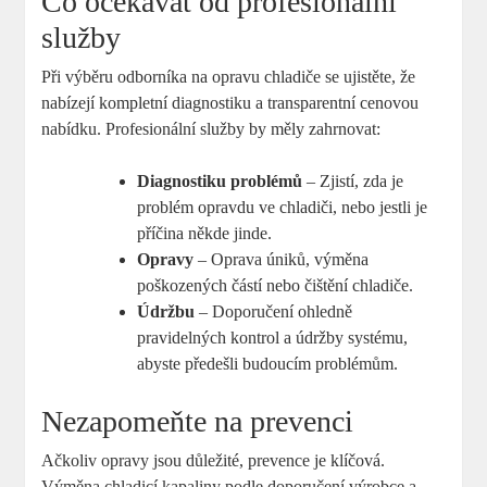
Co očekávat od profesionální
služby
Při výběru odborníka na opravu chladiče se ujistěte, že
nabízejí kompletní diagnostiku a transparentní cenovou
nabídku. Profesionální služby by měly zahrnovat:
Diagnostiku problémů
– Zjistí, zda je
problém opravdu ve chladiči, nebo jestli je
příčina někde jinde.
Opravy
– Oprava úniků, výměna
poškozených částí nebo čištění chladiče.
Údržbu
– Doporučení ohledně
pravidelných kontrol a údržby systému,
abyste předešli budoucím problémům.
Nezapomeňte na prevenci
Ačkoliv opravy jsou důležité, prevence je klíčová.
Výměna chladicí kapaliny podle doporučení výrobce a