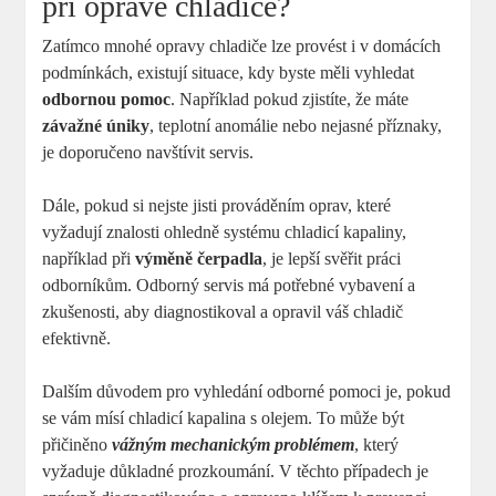
při opravě chladiče?
Zatímco mnohé opravy chladiče lze provést i v domácích
podmínkách, existují situace, kdy byste měli vyhledat
odbornou pomoc
. Například pokud zjistíte, že máte
závažné úniky
, teplotní anomálie nebo nejasné příznaky,
je doporučeno navštívit servis.
Dále, pokud si nejste jisti prováděním oprav, které
vyžadují znalosti ohledně systému chladicí kapaliny,
například při
výměně čerpadla
, je lepší svěřit práci
odborníkům. Odborný servis má potřebné vybavení a
zkušenosti, aby diagnostikoval a opravil váš chladič
efektivně.
Dalším důvodem pro vyhledání odborné pomoci je, pokud
se vám mísí chladicí kapalina s olejem. To může být
přičiněno
vážným mechanickým problémem
, který
vyžaduje důkladné prozkoumání. V těchto případech je