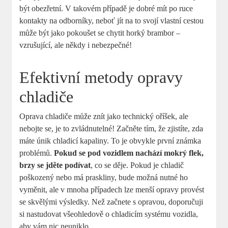
být obezřetní. V takovém případě je dobré mít po ruce
kontakty na odborníky, neboť jít na to svojí vlastní cestou
může být jako pokoušet se chytit horký brambor –
vzrušující, ale někdy i nebezpečné!
Efektivní metody opravy
chladiče
Oprava chladiče může znít jako technický oříšek, ale
nebojte se, je to zvládnutelné! Začněte tím, že zjistíte, zda
máte únik chladicí kapaliny. To je obvykle první známka
problémů.
Pokud se pod vozidlem nachází mokrý flek,
brzy se jděte podívat
, co se děje. Pokud je chladič
poškozený nebo má praskliny, bude možná nutné ho
vyměnit, ale v mnoha případech lze menší opravy provést
se skvělými výsledky. Než začnete s opravou, doporučuji
si nastudovat všeohledově o chladicím systému vozidla,
aby vám nic neuniklo.