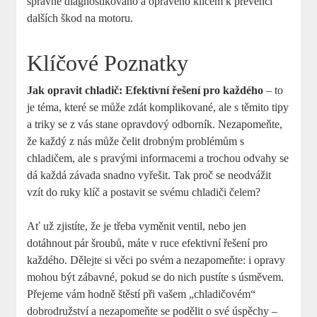
správně diagnostikováno a opraveno klíčem k prevenci
dalších škod na motoru.
Klíčové Poznatky
Jak opravit chladič: Efektivní řešení pro každého
– to
je téma, které se může zdát komplikované, ale s těmito tipy
a triky se z vás stane opravdový odborník. Nezapomeňte,
že každý z nás může čelit drobným problémům s
chladičem, ale s pravými informacemi a trochou odvahy se
dá každá závada snadno vyřešit. Tak proč se neodvážit
vzít do ruky klíč a postavit se svému chladiči čelem?
Ať už zjistíte, že je třeba vyměnit ventil, nebo jen
dotáhnout pár šroubů, máte v ruce efektivní řešení pro
každého. Dělejte si věci po svém a nezapomeňte: i opravy
mohou být zábavné, pokud se do nich pustíte s úsměvem.
Přejeme vám hodně štěstí při vašem „chladičovém“
dobrodružství a nezapomeňte se podělit o své úspěchy –