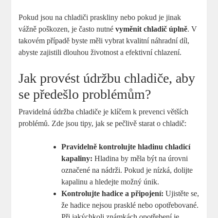
Pokud jsou na chladiči praskliny nebo pokud je jinak
vážně poškozen, je často nutné
vyměnit chladič úplně
. V
takovém případě byste měli vybrat kvalitní náhradní díl,
abyste zajistili dlouhou životnost a efektivní chlazení.
Jak provést údržbu chladiče, aby
se předešlo problémům?
Pravidelná údržba chladiče je klíčem k prevenci větších
problémů. Zde jsou tipy, jak se pečlivě starat o chladič:
Pravidelně kontrolujte hladinu chladicí
kapaliny:
Hladina by měla být na úrovni
označené na nádrži. Pokud je nízká, dolijte
kapalinu a hledejte možný únik.
Kontrolujte hadice a připojení:
Ujistěte se,
že hadice nejsou prasklé nebo opotřebované.
Při jakýchkoli známkách opotřebení je