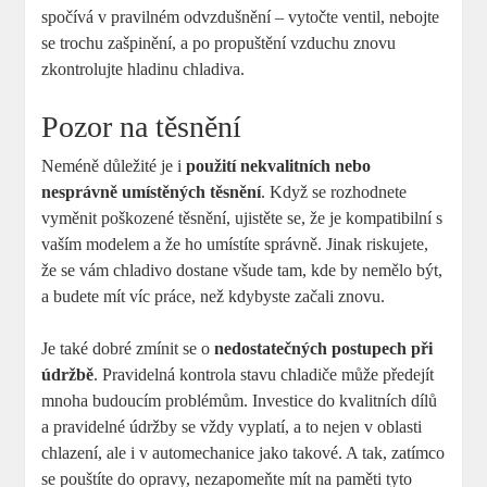
spočívá v pravilném odvzdušnění – vytočte ventil, nebojte
se trochu zašpinění, a po propuštění vzduchu znovu
zkontrolujte hladinu chladiva.
Pozor na těsnění
Neméně důležité je i
použití nekvalitních nebo
nesprávně umístěných těsnění
. Když se rozhodnete
vyměnit poškozené těsnění, ujistěte se, že je kompatibilní s
vaším modelem a že ho umístíte správně. Jinak riskujete,
že se vám chladivo dostane všude tam, kde by nemělo být,
a budete mít víc práce, než kdybyste začali znovu.
Je také dobré zmínit se o
nedostatečných postupech při
údržbě
. Pravidelná kontrola stavu chladiče může předejít
mnoha budoucím problémům. Investice do kvalitních dílů
a pravidelné údržby se vždy vyplatí, a to nejen v oblasti
chlazení, ale i v automechanice jako takové. A tak, zatímco
se pouštíte do opravy, nezapomeňte mít na paměti tyto