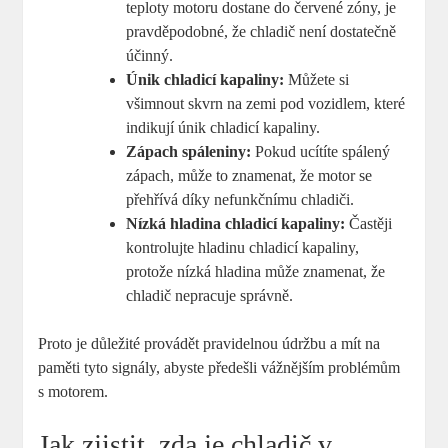
teploty motoru dostane do červené zóny, je
pravděpodobné, že chladič není dostatečně
účinný.
Únik chladicí kapaliny:
Můžete si
všimnout skvrn na zemi pod vozidlem, které
indikují únik chladicí kapaliny.
Zápach spáleniny:
Pokud ucítíte spálený
zápach, může to znamenat, že motor se
přehřívá díky nefunkčnímu chladiči.
Nízká hladina chladicí kapaliny:
Častěji
kontrolujte hladinu chladicí kapaliny,
protože nízká hladina může znamenat, že
chladič nepracuje správně.
Proto je důležité provádět pravidelnou údržbu a mít na
paměti tyto signály, abyste předešli vážnějším problémům
s motorem.
Jak zjistit, zda je chladič v