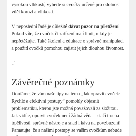
vysokou vlhkostí, vyberte si cvočky určené pro odolnost
vůči korozi a vlhkosti.
V neposlední řadě je důležité
dávat pozor na přetížení
.
Pokud víte, že cvoček či zařízení mají limit, nikdy je
nepřetěžujte. Také školení a edukace o správné manipulaci
a použití cvočků pomohou zajistit jejich dlouhou životnost.
„`
Závěrečné poznámky
Doufáme, že vám naše tipy na téma „Jak opravit cvoček:
Rychlé a efektivní postupy“ pomohly objasnit
problematiku, kterou jste možná považovali za složitou.
Jak vidíte, opravit cvoček není žádná věda – stačí trocha
trpělivosti, správné nástroje a snad i káva na povzbuzení!
Pamatujte, že s našimi postupy se vaším cvočkům nebude