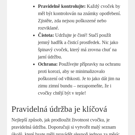
Pravidelně kontrolujte:
Každý cvoček by
měl být kontrolován na známky opotřebení.
Zjistěte, zda nejsou poškozené nebo
rozviklané.
Čistota:
Udržujte je čisté! Stačí použít
jemný hadřík a čisticí prostředek. Nic jako
špinavý cvoček, který má zrovna chuť na
jarní údržbu.
Ochrana:
Používejte přípravky na ochranu
proti korozi, aby se minimalizovalo
poškození od vlhkosti. Je to jako dát jim na
zimu zimní bundu – nezapomeňte, že i
cvočky chtějí být v teple!
Pravidelná údržba je klíčová
Nejlepší způsob, jak prodloužit životnost cvočku, je
pravidelná údržba. Doporučuji si vytvořit malý seznam
úkolů, které byste měli provádět alespoň jednou za měsíc.