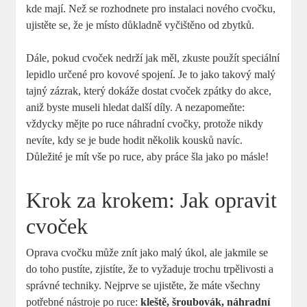
kde mají. Než se rozhodnete pro instalaci nového cvočku,
ujistěte se, že je místo důkladně vyčištěno od zbytků.
Dále, pokud cvoček nedrží jak měl, zkuste použít speciální
lepidlo určené pro kovové spojení. Je to jako takový malý
tajný zázrak, který dokáže dostat cvoček zpátky do akce,
aniž byste museli hledat další díly. A nezapomeňte:
vždycky mějte po ruce náhradní cvočky, protože nikdy
nevíte, kdy se je bude hodit několik kousků navíc.
Důležité je mít vše po ruce, aby práce šla jako po másle!
Krok za krokem: Jak opravit
cvoček
Oprava cvočku může znít jako malý úkol, ale jakmile se
do toho pustíte, zjistíte, že to vyžaduje trochu trpělivosti a
správné techniky. Nejprve se ujistěte, že máte všechny
potřebné nástroje po ruce:
kleště, šroubovák, náhradní