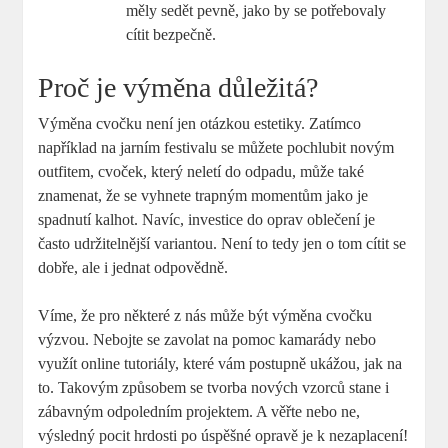
měly sedět pevně, jako by se potřebovaly
cítit bezpečně.
Proč je výměna důležitá?
Výměna cvočku není jen otázkou estetiky. Zatímco
například na jarním festivalu se můžete pochlubit novým
outfitem, cvoček, který neletí do odpadu, může také
znamenat, že se vyhnete trapným momentům jako je
spadnutí kalhot. Navíc, investice do oprav oblečení je
často udržitelnější variantou. Není to tedy jen o tom cítit se
dobře, ale i jednat odpovědně.
Víme, že pro některé z nás může být výměna cvočku
výzvou. Nebojte se zavolat na pomoc kamarády nebo
využít online tutoriály, které vám postupně ukážou, jak na
to. Takovým způsobem se tvorba nových vzorců stane i
zábavným odpoledním projektem. A věřte nebo ne,
výsledný pocit hrdosti po úspěšné opravě je k nezaplacení!