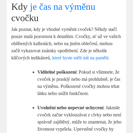
Kdy
je čas na výměnu
cvočku
Jak poznat, kdy je vhodné vyměnit cvoček? Někdy stačí
pouze malá pozornost k detailům. Cvočky, ať už ve vašich
oblíbených kalhotách, nebo na jiném oblečení, mohou
začít vykazovat známky opotřebení. Zde je několik
klíčových indikátorů,
které byste měli mít na paměti
:
Viditelné poškození
: Pokud si všimnete, že
cvoček je prasklý nebo má prohlubně, je čas
na výměnu. Poškozené cvočky mohou trhat
látku nebo snížit funkčnost.
Uvolnění nebo nepevné uchycení
: Jakmile
cvoček začne vyklouzávat z cívky nebo není
správně zajištěný, může to znamenat, že jeho
životnost vypršela. Upevněné cvočky by