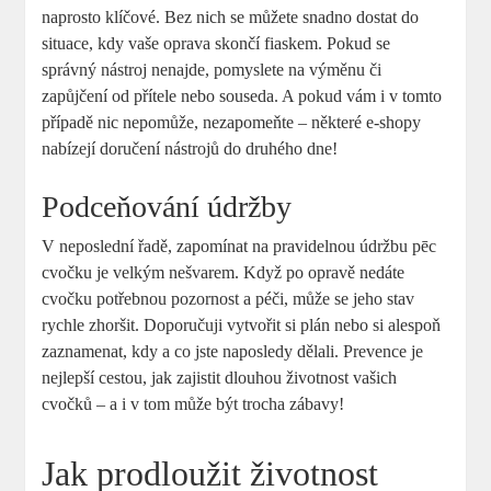
naprosto klíčové. Bez nich se můžete snadno dostat do
situace, kdy vaše oprava skončí fiaskem. Pokud se
správný nástroj nenajde, pomyslete na výměnu či
zapůjčení od přítele nebo souseda. A pokud vám i v tomto
případě nic nepomůže, nezapomeňte – některé e-shopy
nabízejí doručení nástrojů do druhého dne!
Podceňování údržby
V neposlední řadě, zapomínat na pravidelnou údržbu pēc
cvočku je velkým nešvarem. Když po opravě nedáte
cvočku potřebnou pozornost a péči, může se jeho stav
rychle zhoršit. Doporučuji vytvořit si plán nebo si alespoň
zaznamenat, kdy a co jste naposledy dělali. Prevence je
nejlepší cestou, jak zajistit dlouhou životnost vašich
cvočků – a i v tom může být trocha zábavy!
Jak prodloužit životnost