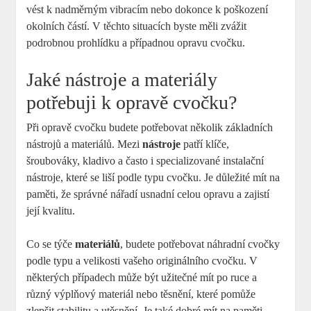
vést k nadměrným vibracím nebo dokonce k poškození
okolních částí. V těchto situacích byste měli zvážit
podrobnou prohlídku a případnou opravu cvočku.
Jaké nástroje a materiály
potřebuji k opravě cvočku?
Při opravě cvočku budete potřebovat několik základních
nástrojů a materiálů. Mezi
nástroje
patří klíče,
šroubováky, kladivo a často i specializované instalační
nástroje, které se liší podle typu cvočku. Je důležité mít na
paměti, že správné nářadí usnadní celou opravu a zajistí
její kvalitu.
Co se týče
materiálů
, budete potřebovat náhradní cvočky
podle typu a velikosti vašeho originálního cvočku. V
některých případech může být užitečné mít po ruce a
různý výplňový materiál nebo těsnění, které pomůže
zlepšit stabilitu a utěsnění. Je také dobré mít na paměti