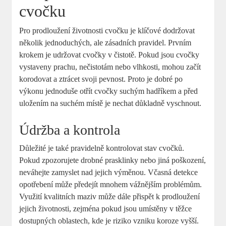
cvočku
Pro prodloužení životnosti cvočku je klíčové dodržovat
několik jednoduchých, ale zásadních pravidel. Prvním
krokem je udržovat cvočky v čistotě. Pokud jsou cvočky
vystaveny prachu, nečistotám nebo vlhkosti, mohou začít
korodovat a ztrácet svoji pevnost. Proto je dobré po
výkonu jednoduše otřít cvočky suchým hadříkem a před
uložením na suchém místě je nechat důkladně vyschnout.
Údržba a kontrola
Důležité je také pravidelně kontrolovat stav cvočků.
Pokud zpozorujete drobné prasklinky nebo jiná poškození,
neváhejte zamyslet nad jejich výměnou. Včasná detekce
opotřebení může předejít mnohem vážnějším problémům.
Využití kvalitních maziv může dále přispět k prodloužení
jejich životnosti, zejména pokud jsou umístěny v těžce
dostupných oblastech, kde je riziko vzniku koroze vyšší.