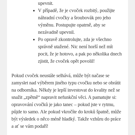
upevnit.
V případě, že je cvoček rozbitý, použijte
náhradní cvočky a šroubovák pro jeho
výměnu. Postupujte opatrně, aby se
nezávadně upevnil.
Po opravě zkontrolujte, zda je všechno
správně utažené. Nic není horší než mít
pocit, že je hotovo, a pak po několika dnech
zjistit, že cvoček opět povolil!
Pokud cvoček neustále selhává, může být načase se
zamyslet nad výběrem jiného typu cvočku nebo se obrátit
na odborníka. Někdy je lepší investovat do kvality než se
snažit „zpětně“ napravit nefunkční věci. A pamatujte si:
opravování cvočků je jako tanec – pokud jste v rytmu,
půjde to samo. Ale pokud vkročíte do kroků špatně, může
být výsledek o něco méně hladký. Takže vzhůru do práce
a ať se vám podaří!