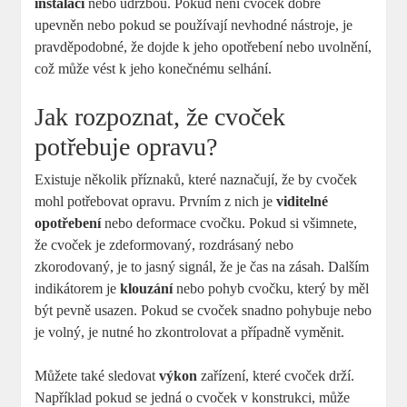
instalací
nebo údržbou. Pokud není cvoček dobře
upevněn nebo pokud se používají nevhodné nástroje, je
pravděpodobné, že dojde k jeho opotřebení nebo uvolnění,
což může vést k jeho konečnému selhání.
Jak rozpoznat, že cvoček
potřebuje opravu?
Existuje několik příznaků, které naznačují, že by cvoček
mohl potřebovat opravu. Prvním z nich je
viditelné
opotřebení
nebo deformace cvočku. Pokud si všimnete,
že cvoček je zdeformovaný, rozdrásaný nebo
zkorodovaný, je to jasný signál, že je čas na zásah. Dalším
indikátorem je
klouzání
nebo pohyb cvočku, který by měl
být pevně usazen. Pokud se cvoček snadno pohybuje nebo
je volný, je nutné ho zkontrolovat a případně vyměnit.
Můžete také sledovat
výkon
zařízení, které cvoček drží.
Například pokud se jedná o cvoček v konstrukci, může