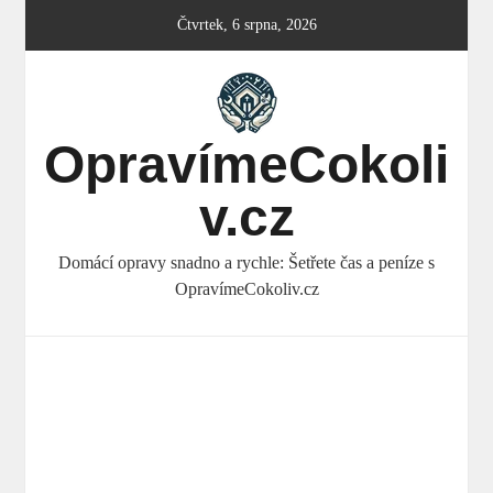
Skip
Čtvrtek, 6 srpna, 2026
to
content
OpravímeCokoli
v.cz
Domácí opravy snadno a rychle: Šetřete čas a peníze s
OpravímeCokoliv.cz