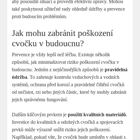
aby posoudili situaci a provedli efektivní opravy. Mohou
také poskytnout užitečné rady ohledně údržby a prevence
proti budoucím problémům.
Jak mohu zabránit poškození
cvočku v budoucnu?
Prevence je vždy lepší než léčba. Existuje několik
způsobů, jak minimalizovat riziko poškození cvočku v
budoucnu. Jedním z nejúčinnějších způsobů je
pravidelná
údržba
. To zahrnuje kontrolu vzduchových a vodních
systémů, ochrana před korozí a pravidelné čištění cvočků
od nečistot, rzi nebo jiných částic, které by mohly zabránit
jejich správnému fungování.
Dalším klíčovým prvkem je
použití kvalitních materiálů
.
Investice do kvalitních a odolných cvočků a spojovacích
prvků může výrazně snížit riziko jejich poškození.
Například, pokud víte, že cvoček bude umístěn v oblasti s