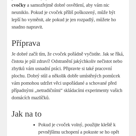
cvočky
a samozřejmě dobré osvětlení, aby vám nic
neuniklo. Pokud je cvoček příliš poškozený, může být
lepší ho vyměnit, ale pokud je jen rozpadlý, můžete ho
snadno napravit.
Příprava
Je dobré začít tím, že cvoček pořádně vyčistíte. Jak se říká,
čistota je půl zdraví! Odstranění jakýchkoliv nečistot nebo
zbytků vám usnadní práci. Připravte si také pracovní
plochu. Dobrý stůl a několik dobře umístěných pomůcek
vám pomohou udržet věci uspořádané a schované před
případnými „netradičními“ skládacími experimenty vašich
domácích mazlíčků.
Jak na to
Pokud je cvoček volný, použijte kleště k
pevnějšímu uchopení a pokuste se ho opět