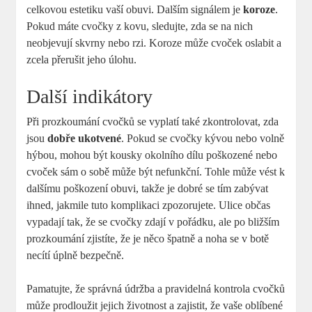
celkovou estetiku vaší obuvi. Dalším signálem je
koroze
.
Pokud máte cvočky z kovu, sledujte, zda se na nich
neobjevují skvrny nebo rzi. Koroze může cvoček oslabit a
zcela přerušit jeho úlohu.
Další indikátory
Při prozkoumání cvočků se vyplatí také zkontrolovat, zda
jsou
dobře ukotvené
. Pokud se cvočky kývou nebo volně
hýbou, mohou být kousky okolního dílu poškozené nebo
cvoček sám o sobě může být nefunkční. Tohle může vést k
dalšímu poškození obuvi, takže je dobré se tím zabývat
ihned, jakmile tuto komplikaci zpozorujete. Ulice občas
vypadají tak, že se cvočky zdají v pořádku, ale po bližším
prozkoumání zjistíte, že je něco špatně a noha se v botě
necítí úplně bezpečně.
Pamatujte, že správná údržba a pravidelná kontrola cvočků
může prodloužit jejich životnost a zajistit, že vaše oblíbené