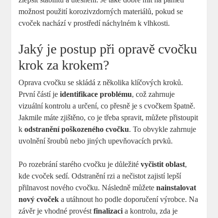
možnost použití korozivzdorných materiálů, pokud se
cvoček nachází v prostředí náchylném k vlhkosti.
Jaký je postup při opravě cvočku
krok za krokem?
Oprava cvočku se skládá z několika klíčových kroků.
První částí je
identifikace problému
, což zahrnuje
vizuální kontrolu a určení, co přesně je s cvočkem špatně.
Jakmile máte zjištěno, co je třeba spravit, můžete přistoupit
k
odstranění poškozeného cvočku
. To obvykle zahrnuje
uvolnění šroubů nebo jiných upevňovacích prvků.
Po rozebrání starého cvočku je důležité
vyčistit oblast
,
kde cvoček sedí. Odstranění rzi a nečistot zajistí lepší
přilnavost nového cvočku. Následně můžete
nainstalovat
nový cvoček
a utáhnout ho podle doporučení výrobce. Na
závěr je vhodné provést
finalizaci
a kontrolu, zda je