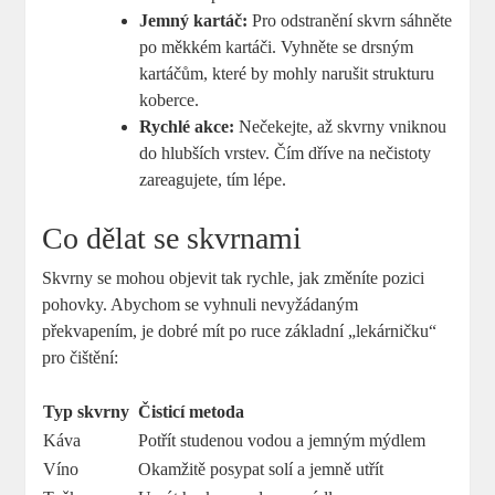
Jemný kartáč:
Pro odstranění skvrn sáhněte
po měkkém kartáči. Vyhněte se drsným
kartáčům, které by mohly narušit strukturu
koberce.
Rychlé akce:
Nečekejte, až skvrny vniknou
do hlubších vrstev. Čím dříve na nečistoty
zareagujete, tím lépe.
Co dělat se skvrnami
Skvrny se mohou objevit tak rychle, jak změníte pozici
pohovky. Abychom se vyhnuli nevyžádaným
překvapením, je dobré mít po ruce základní „lekárničku“
pro čištění:
Typ skvrny
Čisticí metoda
Káva
Potřít studenou vodou a jemným mýdlem
Víno
Okamžitě posypat solí a jemně utřít