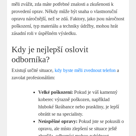
měli zvážit, zda máte potřebné znalosti a zkušenosti k
provedení oprav. Někdy může být snaha o vlastnoruční
opravu náročnější, než se zdá. Faktory, jako jsou náročnost
poškození, typ materiálu a techniky údržby, mohou hrát
zásadní roli v úspěšném výsledku.
Kdy je nejlepší oslovit
odborníka?
Existují určité situace,
kdy byste měli zvednout telefon
a
zavolat profesionálům:
Velké poškození:
Pokud je váš kamenný
koberec výrazně poškozen, například
hluboké škrábance nebo praskliny, je lepší
obrátit se na specialisty.
Neúspěšné opravy:
Pokud jste se pokusili o
opravu, ale místo zlepšení se situace ještě
zhoršila, odborníci mohou nabídnout