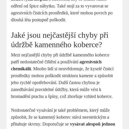
odření od špice nábytku. Také stojí za to vyvarovat se
agresivních čisticích prostředků, které mohou povrch po
dlouhá léta postupně poškodit.
Jaké jsou nejčastější chyby při
údržbě kamenného koberce?
Mezi nejčastější chyby při údržbě kamenného koberce
patří nedostatečné čištění a používání
agresivních
chemikálií
. Mnoho lidí si neuvědomuje, že kyselé čisticí
prostředky mohou poškodit strukturu kamene a způsobit
jeho rychlé opotřebování. Další častou chybou je
zanedbávání pravidelné údržby, která může vést k
hromadění prachu a špíny, což zhoršuje vzhled koberce.
Nedostatečné vysávání je také problémem, který může
způsobit, že se kamenný koberec stává neestetickým a
přitahuje skvrny. Doporučuje se
vysávat alespoň jednou