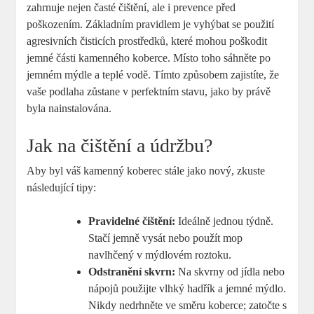
zahrnuje nejen časté čištění, ale i prevence před
poškozením. Základním pravidlem je vyhýbat se použití
agresivních čisticích prostředků, které mohou poškodit
jemné části kamenného koberce. Místo toho sáhněte po
jemném mýdle a teplé vodě. Tímto způsobem zajistíte, že
vaše podlaha zůstane v perfektním stavu, jako by právě
byla nainstalována.
Jak na čištění a údržbu?
Aby byl váš kamenný koberec stále jako nový, zkuste
následující tipy:
Pravidelné čištění:
Ideálně jednou týdně.
Stačí jemně vysát nebo použít mop
navlhčený v mýdlovém roztoku.
Odstranění skvrn:
Na skvrny od jídla nebo
nápojů použijte vlhký hadřík a jemné mýdlo.
Nikdy nedrhněte ve směru koberce; zatočte s