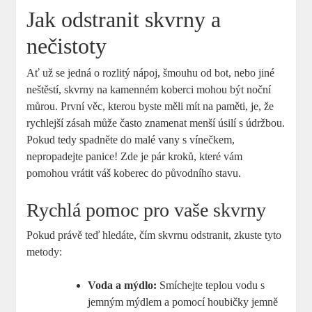
Jak odstranit skvrny a
nečistoty
Ať už se jedná o rozlitý nápoj, šmouhu od bot, nebo jiné
neštěstí, skvrny na kamenném koberci mohou být noční
můrou. První věc, kterou byste měli mít na paměti, je, že
rychlejší zásah může často znamenat menší úsilí s údržbou.
Pokud tedy spadněte do malé vany s vínečkem,
nepropadejte panice! Zde je pár kroků, které vám
pomohou vrátit váš koberec do původního stavu.
Rychlá pomoc pro vaše skvrny
Pokud právě teď hledáte, čím skvrnu odstranit, zkuste tyto
metody:
Voda a mýdlo:
Smíchejte teplou vodu s
jemným mýdlem a pomocí houbičky jemně