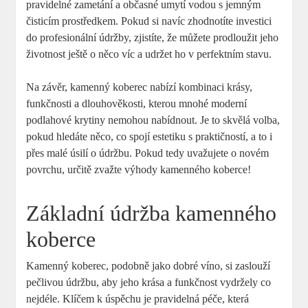
pravidelné zametání a občasné umytí vodou s jemným
čisticím prostředkem. Pokud si navíc zhodnotíte investici
do profesionální údržby, zjistíte, že můžete prodloužit jeho
životnost ještě o něco víc a udržet ho v perfektním stavu.
Na závěr, kamenný koberec nabízí kombinaci krásy,
funkčnosti a dlouhověkosti, kterou mnohé moderní
podlahové krytiny nemohou nabídnout. Je to skvělá volba,
pokud hledáte něco, co spojí estetiku s praktičností, a to i
přes malé úsilí o údržbu. Pokud tedy uvažujete o novém
povrchu, určitě zvažte výhody kamenného koberce!
Základní údržba kamenného
koberce
Kamenný koberec, podobně jako dobré víno, si zaslouží
pečlivou údržbu, aby jeho krása a funkčnost vydržely co
nejdéle. Klíčem k úspěchu je pravidelná péče, která