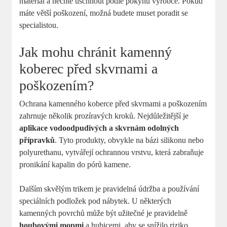
materiál a nechte uschnout podle pokynů výrobce. Pokud
máte větší poškození, možná budete muset poradit se
specialistou.
Jak mohu chránit kamenný
koberec před skvrnami a
poškozením?
Ochrana kamenného koberce před skvrnami a poškozením
zahrnuje několik prozíravých kroků. Nejdůležitější je
aplikace vodoodpudivých a skvrnám odolných
přípravků
. Tyto produkty, obvykle na bázi silikonu nebo
polyurethanu, vytvářejí ochrannou vrstvu, která zabraňuje
pronikání kapalin do pórů kamene.
Dalším skvělým trikem je pravidelná údržba a používání
speciálních podložek pod nábytek. U některých
kamenných povrchů může být užitečné je pravidelně
houbovými mopmi
a hubicemi, aby se snížilo riziko