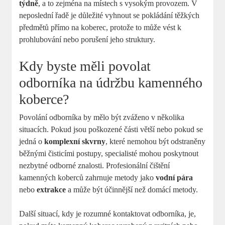
týdně
, a to zejména na místech s vysokým provozem. V
neposlední řadě je důležité vyhnout se pokládání těžkých
předmětů přímo na koberec, protože to může vést k
prohlubování nebo porušení jeho struktury.
Kdy byste měli povolat
odborníka na údržbu kamenného
koberce?
Povolání odborníka by mělo být zváženo v několika
situacích. Pokud jsou poškozené části větší nebo pokud se
jedná o
komplexní skvrny
, které nemohou být odstraněny
běžnými čisticími postupy, specialisté mohou poskytnout
nezbytné odborné znalosti. Profesionální čištění
kamenných koberců zahrnuje metody jako
vodní pára
nebo
extrakce
a může být účinnější než domácí metody.
Další situací, kdy je rozumné kontaktovat odborníka, je,