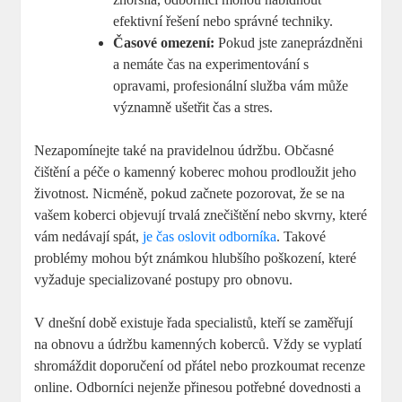
efektivní řešení nebo správné techniky.
Časové omezení:
Pokud jste zaneprázdněni
a nemáte čas na experimentování s
opravami, profesionální služba vám může
významně ušetřit čas a stres.
Nezapomínejte také na pravidelnou údržbu. Občasné
čištění a péče o kamenný koberec mohou prodloužit jeho
životnost. Nicméně, pokud začnete pozorovat, že se na
vašem koberci objevují trvalá znečištění nebo skvrny, které
vám nedávají spát,
je čas oslovit odborníka
. Takové
problémy mohou být známkou hlubšího poškození, které
vyžaduje specializované postupy pro obnovu.
V dnešní době existuje řada specialistů, kteří se zaměřují
na obnovu a údržbu kamenných koberců. Vždy se vyplatí
shromáždit doporučení od přátel nebo prozkoumat recenze
online. Odborníci nejenže přinesou potřebné dovednosti a