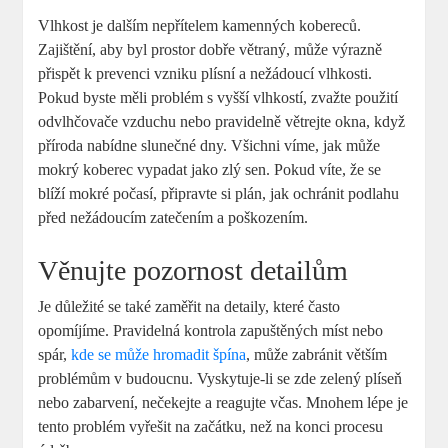
Vlhkost je dalším nepřítelem kamenných kobereců.
Zajištění, aby byl prostor dobře větraný, může výrazně
přispět k prevenci vzniku plísní a nežádoucí vlhkosti.
Pokud byste měli problém s vyšší vlhkostí, zvažte použití
odvlhčovače vzduchu nebo pravidelně větrejte okna, když
příroda nabídne slunečné dny. Všichni víme, jak může
mokrý koberec vypadat jako zlý sen. Pokud víte, že se
blíží mokré počasí, připravte si plán, jak ochránit podlahu
před nežádoucím zatečením a poškozením.
Věnujte pozornost detailům
Je důležité se také zaměřit na detaily, které často
opomíjíme. Pravidelná kontrola zapuštěných míst nebo
spár,
kde se může hromadit špína
, může zabránit větším
problémům v budoucnu. Vyskytuje-li se zde zelený plíseň
nebo zabarvení, nečekejte a reagujte včas. Mnohem lépe je
tento problém vyřešit na začátku, než na konci procesu