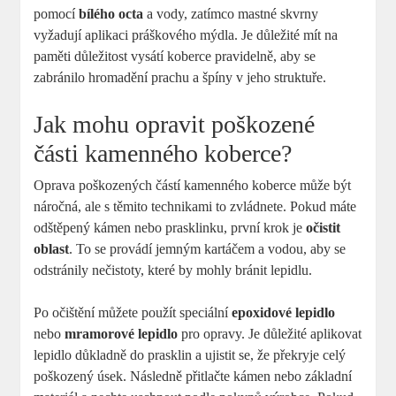
pomocí
bílého octa
a vody, zatímco mastné skvrny
vyžadují aplikaci práškového mýdla. Je důležité mít na
paměti důležitost vysátí koberce pravidelně, aby se
zabránilo hromadění prachu a špíny v jeho struktuře.
Jak mohu opravit poškozené
části kamenného koberce?
Oprava poškozených částí kamenného koberce může být
náročná, ale s těmito technikami to zvládnete. Pokud máte
odštěpený kámen nebo prasklinku, první krok je
očistit
oblast
. To se provádí jemným kartáčem a vodou, aby se
odstránily nečistoty, které by mohly bránit lepidlu.
Po očištění můžete použít speciální
epoxidové lepidlo
nebo
mramorové lepidlo
pro opravy. Je důležité aplikovat
lepidlo důkladně do prasklin a ujistit se, že překryje celý
poškozený úsek. Následně přitlačte kámen nebo základní