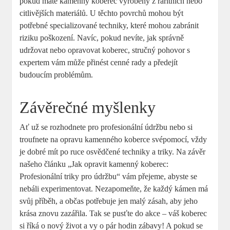
pokud máte kamenný koberec vyrobený z raritních nebo
citlivějších materiálů. U těchto povrchů mohou být
potřebné specializované techniky, které mohou zabránit
riziku poškození. Navíc, pokud nevíte, jak správně
udržovat nebo opravovat koberec, stručný pohovor s
expertem vám může přinést cenné rady a předejít
budoucím problémům.
Závěrečné myšlenky
Ať už se rozhodnete pro profesionální údržbu nebo si
troufnete na opravu kamenného koberce svépomocí, vždy
je dobré mít po ruce osvědčené techniky a triky. Na závěr
našeho článku „Jak opravit kamenný koberec:
Profesionální triky pro údržbu“ vám přejeme, abyste se
nebáli experimentovat. Nezapomeňte, že každý kámen má
svůj příběh, a občas potřebuje jen malý zásah, aby jeho
krása znovu zazářila. Tak se pusťte do akce – váš koberec
si říká o nový život a vy o pár hodin zábavy! A pokud se