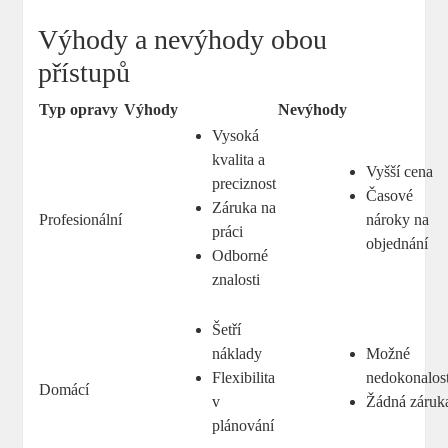
Výhody a nevýhody obou
přístupů
Typ opravy
Výhody
Nevýhody
Vysoká
kvalita a
Vyšší cena
preciznost
Časové
Záruka na
Profesionální
nároky na
práci
objednání
Odborné
znalosti
Šetří
náklady
Možné
Flexibilita
nedokonalost
Domácí
v
Žádná záruk
plánování