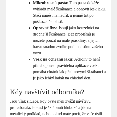
Mikrobrusná pasta:
Tato pasta dokáže
vyhladit malé škrábance a obnovit lesk laku.
Stačí nanést na hadřík a jemně třít po
poškozené oblasti.
Opravné fixy:
Jsoují jako kouzelníci na
drobnější škrábance. Bez problémů je
můžete použít na malé praskliny, a jejich
barvu snadno zvolíte podle odstínu vašeho
vozu.
Vosk na ochranu laku:
Ačkoliv to není
přímá oprava, pravidelná aplikace vosku
pomáhá chránit lak před novými škrábanci a
je jako lehký kabát na chladný den.
Kdy navštívit odborníka?
Jsou však situace, kdy byste měli zvážit návštěvu
profesionála. Pokud je škrábnutí hluboké a jde na
metalický podklad, nebo pokud máte pocit, že vaše úsilí