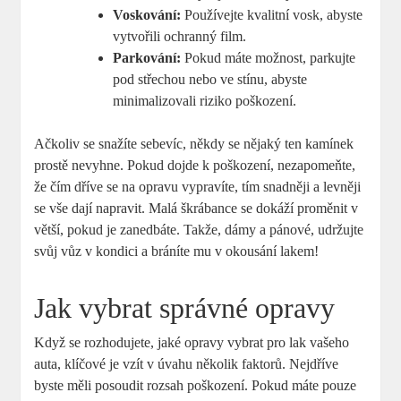
Voskování:
Používejte kvalitní vosk, abyste
vytvořili ochranný film.
Parkování:
Pokud máte možnost, parkujte
pod střechou nebo ve stínu, abyste
minimalizovali riziko poškození.
Ačkoliv se snažíte sebevíc, někdy se nějaký ten kamínek
prostě nevyhne. Pokud dojde k poškození, nezapomeňte,
že čím dříve se na opravu vypravíte, tím snadněji a levněji
se vše dají napravit. Malá škrábance se dokáží proměnit v
větší, pokud je zanedbáte. Takže, dámy a pánové, udržujte
svůj vůz v kondici a bráníte mu v okousání lakem!
Jak vybrat správné opravy
Když se rozhodujete, jaké opravy vybrat pro lak vašeho
auta, klíčové je vzít v úvahu několik faktorů. Nejdříve
byste měli posoudit rozsah poškození. Pokud máte pouze