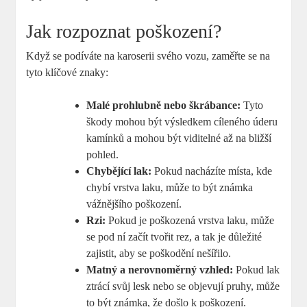
Jak rozpoznat poškození?
Když se podíváte na karoserii svého vozu, zaměřte se na
tyto klíčové znaky:
Malé prohlubně nebo škrábance:
Tyto
škody mohou být výsledkem cíleného úderu
kamínků a mohou být viditelné až na bližší
pohled.
Chybějící lak:
Pokud nacházíte místa, kde
chybí vrstva laku, může to být známka
vážnějšího poškození.
Rzi:
Pokud je poškozená vrstva laku, může
se pod ní začít tvořit rez, a tak je důležité
zajistit, aby se poškodění nešířilo.
Matný a nerovnoměrný vzhled:
Pokud lak
ztrácí svůj lesk nebo se objevují pruhy, může
to být známka, že došlo k poškození.