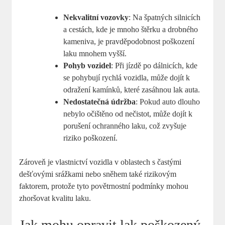
Nekvalitní vozovky
: Na špatných silnicích
a cestách, kde je mnoho štěrku a drobného
kameniva, je pravděpodobnost poškození
laku mnohem vyšší.
Pohyb vozidel
: Při jízdě po dálnicích, kde
se pohybují rychlá vozidla, může dojít k
odražení kamínků, které zasáhnou lak auta.
Nedostatečná údržba
: Pokud auto dlouho
nebylo očištěno od nečistot, může dojít k
porušení ochranného laku, což zvyšuje
riziko poškození.
Zároveň je vlastnictví vozidla v oblastech s častými
dešťovými srážkami nebo sněhem také rizikovým
faktorem, protože tyto povětrnostní podmínky mohou
zhoršovat kvalitu laku.
Jak mohu opravit lak poškozený