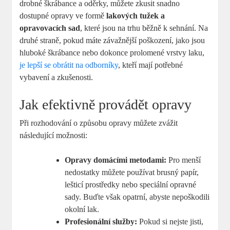
drobné škrábance a oděrky, můžete zkusit snadno
dostupné opravy ve formě
lakových tužek a
opravovacích sad
, které jsou na trhu běžně k sehnání. Na
druhé straně, pokud máte závažnější poškození, jako jsou
hluboké škrábance nebo dokonce prolomené vrstvy laku,
je lepší se obrátit na odborníky
, kteří mají potřebné
vybavení a zkušenosti.
Jak efektivně provádět opravy
Při rozhodování o způsobu opravy můžete zvážit
následující možnosti:
Opravy domácími metodami:
Pro menší
nedostatky můžete používat brusný papír,
lešticí prostředky nebo speciální opravné
sady. Buďte však opatrní, abyste nepoškodili
okolní lak.
Profesionální služby:
Pokud si nejste jisti,