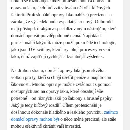
Pokud se rozhodujete mezi profesionálním a domácím
opravou laku, je dobré vzít v úvahu několik klíčových
faktorů. Profesionální opravy laku nabízejí preciznost a
záruku, že výsledek bude vypadat jako nový. Odborníci
mají přístup k drahým a specializovaným nástrojům, které
domácí opravář pravděpodobně nemá. Například
profesionální lakýrník může použít pokročilé technologie,
jako jsou UV svítilny, které urychlují proces vytvrzení
laku, čímž zajišťují rychlejší a kvalitnější výsledek.
Na druhou stranu, domácí opravy laku jsou skvělou
volbou pro ty, kteří si chtějí ušetřit peníze a mají trochu
šikovnosti. Mnoho oprav je možné zvládnout s pomocí
dostupných sad na opravy laku, které obsahují vše
potřebné – od různých laků po šablony a brusné papíry.
Jaký je tedy klíčový rozdíl? Cílem profesionálů je
dosáhnout dokonale hladkého a lesklého povrchu,
zatímco
domácí opravy mohou být
o něco méně precizní, ale stále
mohou efektivně chránit vaši investici.