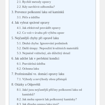
Rychlé metody opravy
Kdy navštívit odborníka?
Prevence poškození laku od kamínků
Péče a údržba
Jak vybrat správné opravy
Jak efektivně provádět opravy
Co vzít v úvahu při výběru oprav
Nejčastější chyby při opravě laku
Druhá chyba: Ignorování podmínek
Další útrapy: Nepoužití kvalitních materiálů
Nejméně viditelný, ale důležitý detail
Jak udržet lak v perfektní kondici
Pravidelná údržba
Ochrana laku
Profesionální vs. domácí opravy laku
Výhody a nevýhody obou přístupů
Otázky a Odpovědi
Jaké jsou nejčastější příčiny poškození laku od
kamínků?
Jak mohu opravit lak poškozený kamínky?
Jak dlouho oprava laku trvá?