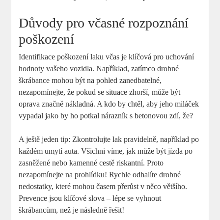
Důvody pro včasné rozpoznání
poškození
Identifikace poškození laku včas je klíčová pro uchování
hodnoty vašeho vozidla. Například, zatímco drobné
škrábance mohou být na pohled zanedbatelné,
nezapomínejte, že pokud se situace zhorší, může být
oprava značně nákladná. A kdo by chtěl, aby jeho miláček
vypadal jako by ho potkal nárazník s betonovou zdí, že?
A ještě jeden tip: Zkontrolujte lak pravidelně, například po
každém umytí auta. Všichni víme, jak může být jízda po
zasněžené nebo kamenné cestě riskantní. Proto
nezapomínejte na prohlídku! Rychle odhalíte drobné
nedostatky, které mohou časem přerůst v něco většího.
Prevence jsou klíčové slova – lépe se vyhnout
škrábancům, než je následně řešit!