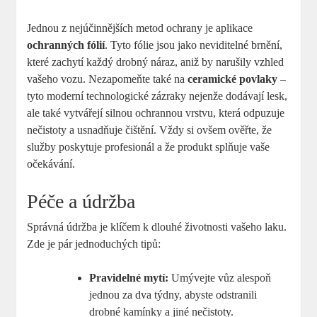
Jednou z nejúčinnějších metod ochrany je aplikace
ochranných fólií
. Tyto fólie jsou jako neviditelné brnění,
které zachytí každý drobný náraz, aniž by narušily vzhled
vašeho vozu. Nezapomeňte také na
ceramické povlaky
–
tyto moderní technologické zázraky nejenže dodávají lesk,
ale také vytvářejí silnou ochrannou vrstvu, která odpuzuje
nečistoty a usnadňuje čištění. Vždy si ovšem ověřte, že
služby poskytuje profesionál a že produkt splňuje vaše
očekávání.
Péče a údržba
Správná údržba je klíčem k dlouhé životnosti vašeho laku.
Zde je pár jednoduchých tipů:
Pravidelné mytí:
Umývejte vůz alespoň
jednou za dva týdny, abyste odstranili
drobné kamínky a jiné nečistoty.