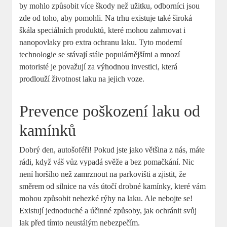
by mohlo způsobit více škody než užitku, odborníci jsou
zde od toho, aby pomohli. Na trhu existuje také široká
škála speciálních produktů, které mohou zahrnovat i
nanopovlaky pro extra ochranu laku. Tyto moderní
technologie se stávají stále populárnějšími a mnozí
motoristé je považují za výhodnou investici, která
prodlouží životnost laku na jejich voze.
Prevence poškození laku od
kamínků
Dobrý den, autošoféři! Pokud jste jako většina z nás, máte
rádi, když váš vůz vypadá svěže a bez pomačkání. Nic
není horšího než zamrznout na parkovišti a zjistit, že
směrem od silnice na vás útočí drobné kamínky, které vám
mohou způsobit nehezké rýhy na laku. Ale nebojte se!
Existují jednoduché a účinné způsoby, jak ochránit svůj
lak před tímto neustálým nebezpečím.