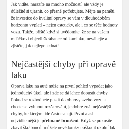
Jak vidíte, narazíte na mnoho možností, ale vždy je
důležité si ujasnit, co přesně potřebujete. Mějte na paměti,
že investice do kvalitní opravy se vám v dlouhodobém
horizontu vyplatí – nejen esteticky, ale i co se týče hodnoty
vozu. Takže, příště když si uvědomíte, že se na vašem
miláčkovi objevil škrábanec od kamínku, neváhejte a
zjistěte, jak nejlépe jednat!
Nejčastější chyby při opravě
laku
Oprava laku na autě může na první pohled vypadat jako
jednoduchý úkol, ale i zde se dá lehce dopustit chyby.
Pokud se rozhodnete pustit do obnovy svého vozu a
chcete se vyhnout rozčarování, je dobré znát nejčastější
chyby, ke kterým lidé často sahají. První a asi
nejviditelnější je
přehnané broušení
. Když se pokusíte
zbavit škrábanců, můžete nevědomky poškodit okolní lak