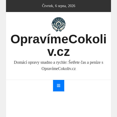
Skip
Čtvrtek, 6 srpna, 2026
to
content
OpravímeCokoli
v.cz
Domácí opravy snadno a rychle: Šetřete čas a peníze s
OpravímeCokoliv.cz