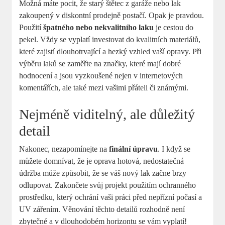
Možná máte pocit, že starý štětec z garáže nebo lak
zakoupený v diskontní prodejně postačí. Opak je pravdou.
Použití
špatného nebo nekvalitního laku
je cestou do
pekel. Vždy se vyplatí investovat do kvalitních materiálů,
které zajistí dlouhotrvající a hezký vzhled vaší opravy. Při
výběru laků se zaměřte na značky, které mají dobré
hodnocení a jsou vyzkoušené nejen v internetových
komentářích, ale také mezi vašimi přáteli či známými.
Nejméně viditelný, ale důležitý
detail
Nakonec, nezapomínejte na
finální úpravu
. I když se
můžete domnívat, že je oprava hotová, nedostatečná
údržba může způsobit, že se váš nový lak začne brzy
odlupovat. Zakončete svůj projekt použitím ochranného
prostředku, který ochrání vaši práci před nepřízní počasí a
UV zářením. Věnování těchto detailů rozhodně není
zbytečné a v dlouhodobém horizontu se vám vyplatí!