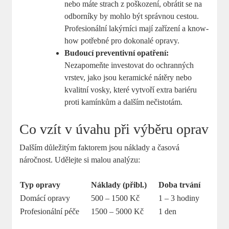
nebo máte strach z poškození, obrátit se na
odborníky by mohlo být správnou cestou.
Profesionální lakýrníci mají zařízení a know-
how potřebné pro dokonalé opravy.
Budoucí preventivní opatření:
Nezapomeňte investovat do ochranných
vrstev, jako jsou keramické nátěry nebo
kvalitní vosky, které vytvoří extra bariéru
proti kamínkům a dalším nečistotám.
Co vzít v úvahu při výběru oprav
Dalším důležitým faktorem jsou náklady a časová
náročnost. Udělejte si malou analýzu:
Typ opravy
Náklady (přibl.)
Doba trvání
Domácí opravy
500 – 1500 Kč
1 – 3 hodiny
Profesionální péče
1500 – 5000 Kč
1 den