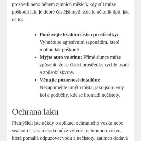
prostředí nebo během zimních měsíců, kdy sůl může
poškodit lak, je dobré častější mytí. Zde je několik tipů, jak
na to:
Používejte kvalitní čisticí prostředky:
Vyhněte se agresivním saponátům, které
mohou lak poškodit.
Myjte auto ve stínu:
Přímé slunce může
způsobit, že se čisticí prostředky rychle usadí
a způsobí skvrny.
Věnujte pozornost detailům:
Nezapomeňte umýt i místa, jako jsou lemy
kol a podběhy, kde se hromadí nečistoty.
Ochrana laku
Přemýšleli jste někdy o aplikaci ochranného vosku nebo
sealantu? Tato metoda může vytvořit ochrannou vrstvu,
která pomáhá odpuzovat vodu a nečistoty, zatímco dodává