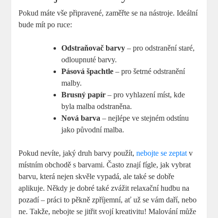
Pokud máte vše připravené, zaměřte se na nástroje. Ideální
bude mít po ruce:
Odstraňovač barvy
– pro odstranění staré,
odloupnuté barvy.
Pásová špachtle
– pro šetrné odstranění
malby.
Brusný papír
– pro vyhlazení míst, kde
byla malba odstraněna.
Nová barva
– nejlépe ve stejném odstínu
jako původní malba.
Pokud nevíte, jaký druh barvy použít,
nebojte se zeptat
v
místním obchodě s barvami. Často znají fígle, jak vybrat
barvu, která nejen skvěle vypadá, ale také se dobře
aplikuje. Někdy je dobré také zvážit relaxační hudbu na
pozadí – práci to pěkně zpříjemní, ať už se vám daří, nebo
ne. Takže, nebojte se jitřit svojí kreativitu! Malování může