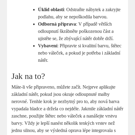
Úklid oblasti
: Odstraňte nábytek a zakryjte
podlahu, aby se nepoškodila barvou.
Odborná příprava
: V případě větších
odloupnutí škrábněte poškozenou část a
ujistěte se, že zbývající nátěr dobře drží.
Vybavení
: Připravte si kvalitní barvu, štětec
nebo váleček, a pokud je potřeba i základní
nátěr.
Jak na to?
Máte-li vše připraveno, můžete začít. Nejprve aplikujte
základní nátěr, pokud jsou okraje odloupnuté malby
nerovné. Tenhle krok je nezbytný pro to, aby nová barva
vypadala hladce a držela co nejdéle. Jakmile základní nátěr
zaschne, použijte štětec nebo váleček a nanášejte vrstvu
barvy. Vždy je lepší nanést několik tenkých vrstev než
jednu silnou, aby se výsledná oprava lépe integrovala s