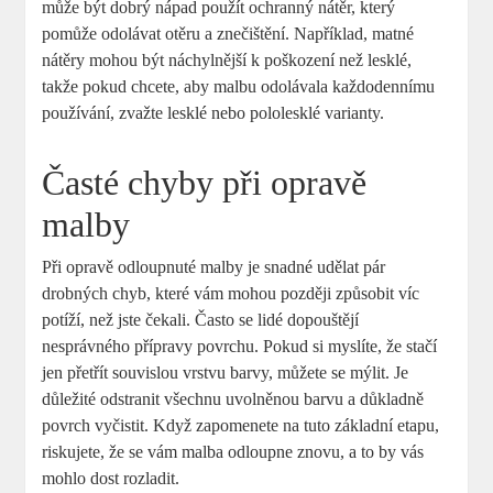
může být dobrý nápad použít ochranný nátěr, který
pomůže odolávat otěru a znečištění. Například, matné
nátěry mohou být náchylnější k poškození než lesklé,
takže pokud chcete, aby malbu odolávala každodennímu
používání, zvažte lesklé nebo pololesklé varianty.
Časté chyby při opravě
malby
Při opravě odloupnuté malby je snadné udělat pár
drobných chyb, které vám mohou později způsobit víc
potíží, než jste čekali. Často se lidé dopouštějí
nesprávného přípravy povrchu. Pokud si myslíte, že stačí
jen přetřít souvislou vrstvu barvy, můžete se mýlit. Je
důležité odstranit všechnu uvolněnou barvu a důkladně
povrch vyčistit. Když zapomenete na tuto základní etapu,
riskujete, že se vám malba odloupne znovu, a to by vás
mohlo dost rozladit.