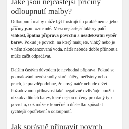
Jaké jsou nejčastější příčiny
odloupnutí malby?
Odloupnutí malby může být frustrujícím problémem a jeho
příčiny jsou rozmanité. Mezi nejčastější faktory patří
vlhkost
,
špatná příprava povrchu
a
neadekvátní výběr
barev
. Pokud je povrch, na který malujete, vlhký nebo je
v něm zkondenzovaná voda, nátěr nebude dobře přilnout a
může začít odpadávat.
Dalším častým důvodem je nevhodná příprava. Pokud se
po malování neodstranily staré nátěry, nečistoty nebo
prach, je pravděpodobné, že nový nátěr nebude držet.
Požadovanou přilnavost také negativně ovlivňuje použití
nízkokvalitních barev, které nejsou určeny pro daný typ
povrchu, což může v konečném důsledku způsobit
rychlejší opotřebení a odloupnutí.
Jak správně připravit povrch