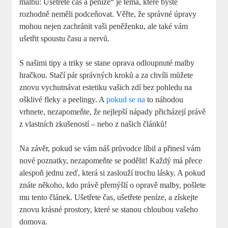
malbu: Ušetřete čas a peníze“ je téma, které byste
rozhodně neměli podceňovat. Věřte, že správné úpravy
mohou nejen zachránit vaši peněženku, ale také vám
ušetřit spoustu času a nervů.
S našimi tipy a triky se stane oprava odloupnuté malby
hračkou. Stačí pár správných kroků a za chvíli můžete
znovu vychutnávat estetiku vašich zdí bez pohledu na
ošklivé fleky a peelingy. A
pokud se na
to náhodou
vrhnete, nezapomeňte, že nejlepší nápady přicházejí právě
z vlastních zkušeností – nebo z našich článků!
Na závěr, pokud se vám náš průvodce líbil a přinesl vám
nové poznatky, nezapomeňte se podělit! Každý má přece
alespoň jednu zeď, která si zaslouží trochu lásky. A pokud
znáte někoho, kdo právě přemýšlí o opravě malby, pošlete
mu tento článek. Ušetřete čas, ušetřete peníze, a získejte
znovu krásné prostory, které se stanou chloubou vašeho
domova.