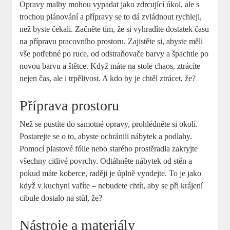
Opravy malby mohou vypadat jako zdrcující úkol, ale s
trochou plánování a přípravy se to dá zvládnout rychleji,
než byste čekali. Začněte tím, že si vyhradíte dostatek času
na přípravu pracovního prostoru. Zajistěte si, abyste měli
vše potřebné po ruce, od odstraňovače barvy a špachtle po
novou barvu a štětce. Když máte na stole chaos, ztrácíte
nejen čas, ale i trpělivost. A kdo by je chtěl ztrácet, že?
Příprava prostoru
Než se pustíte do samotné opravy, prohlédněte si okolí.
Postarejte se o to, abyste ochránili nábytek a podlahy.
Pomocí plastové fólie nebo starého prostěradla zakryjte
všechny citlivé povrchy. Odtáhněte nábytek od stěn a
pokud máte koberce, raději je úplně vyndejte. To je jako
když v kuchyni vaříte – nebudete chtít, aby se při krájení
cibule dostalo na stůl, že?
Nástroje a materiály