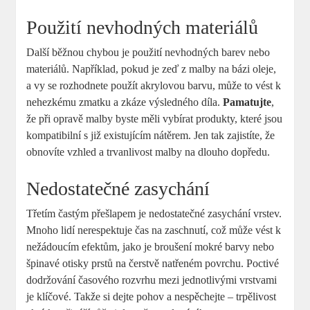
Použití nevhodných materiálů
Další běžnou chybou je použití nevhodných barev nebo
materiálů. Například, pokud je zeď z malby na bázi oleje,
a vy se rozhodnete použít akrylovou barvu, může to vést k
nehezkému zmatku a zkáze výsledného díla.
Pamatujte
,
že při opravě malby byste měli vybírat produkty, které jsou
kompatibilní s již existujícím nátěrem. Jen tak zajistíte, že
obnovíte vzhled a trvanlivost malby na dlouho dopředu.
Nedostatečné zasychání
Třetím častým přešlapem je nedostatečné zasychání vrstev.
Mnoho lidí nerespektuje čas na zaschnutí, což může vést k
nežádoucím efektům, jako je broušení mokré barvy nebo
špinavé otisky prstů na čerstvě natřeném povrchu. Poctivé
dodržování časového rozvrhu mezi jednotlivými vrstvami
je klíčové. Takže si dejte pohov a nespěchejte – trpělivost