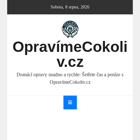
Skip
Sobota, 8 srpna, 2026
to
content
OpravímeCokoli
v.cz
Domácí opravy snadno a rychle: Šetřete čas a peníze s
OpravímeCokoliv.cz