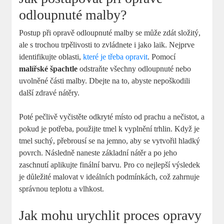
odloupnuté malby?
Postup při opravě odloupnuté malby se může zdát složitý,
ale s trochou trpělivosti to zvládnete i jako laik. Nejprve
identifikujte oblasti,
které je třeba opravit
. Pomocí
malířské špachtle
odstraňte všechny odloupnuté nebo
uvolněné části malby. Dbejte na to, abyste nepoškodili
další zdravé nátěry.
Poté pečlivě vyčistěte odkryté místo od prachu a nečistot, a
pokud je potřeba, použijte tmel k vyplnění trhlin. Když je
tmel suchý, přebrousí se na jemno, aby se vytvořil hladký
povrch. Následně naneste základní nátěr a po jeho
zaschnutí aplikujte finální barvu. Pro co nejlepší výsledek
je důležité malovat v ideálních podmínkách, což zahrnuje
správnou teplotu a vlhkost.
Jak mohu urychlit proces opravy