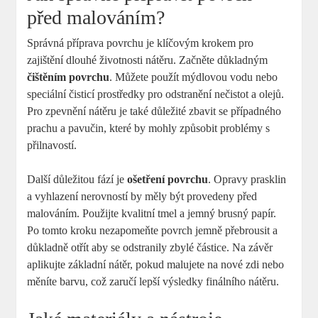
před malováním?
Správná příprava povrchu je klíčovým krokem pro
zajištění dlouhé životnosti nátěru. Začněte důkladným
čištěním povrchu
. Můžete použít mýdlovou vodu nebo
speciální čisticí prostředky pro odstranění nečistot a olejů.
Pro zpevnění nátěru je také důležité zbavit se případného
prachu a pavučin, které by mohly způsobit problémy s
přilnavostí.
Další důležitou fází je
ošetření povrchu
. Opravy prasklin
a vyhlazení nerovností by měly být provedeny před
malováním. Použijte kvalitní tmel a jemný brusný papír.
Po tomto kroku nezapomeňte povrch jemně přebrousit a
důkladně otřít aby se odstranily zbylé částice. Na závěr
aplikujte základní nátěr, pokud malujete na nové zdi nebo
měníte barvu, což zaručí lepší výsledky finálního nátěru.