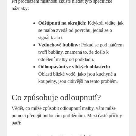
Při procházení místnosti zkuste hledat tyto specifické
náznaky:
Odštípnutí na okrajích:
Kdykoli vidíte, jak
se malba zvedá od povrchu, jedná se o
signál k akci.
Vzduchové bubliny:
Pokud se pod nátěrem
tvoří bubliny, znamená to, že došlo k
oddělení malby od podkladu.
Odloupávání ve vlhkých oblastech:
Oblasti blízké vodě, jako jsou kuchyně a
koupelny, jsou citlivější na tento problém.
Co způsobuje odloupnutí?
Vědět, co může způsobit odloupnutí malby, vám může
pomoci předejít budoucím problémům. Mezi časté příčiny
patří: