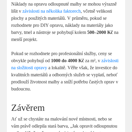
Náklady na opravu odloupnuté malby se mohou výrazně
lišit v
závislosti na několika faktorech
, včetně velikosti
plochy a použitých materiálů. V průměru, pokud se
rozhodnete pro DIY opravu, náklady na materiály jako
barvy, tmel a nástroje se pohybují kolem
500–2000 Kč
na
menší projekt.
Pokud se rozhodnete pro profesionální služby, ceny se
obvykle pohybují od
1000 do 4000 Kč
za m², v
závislosti
na složitosti opravy
a lokalitě. Věřte však, že investice do
kvalitních materiálů a odborných služeb se vyplatí, neboť
prodlouží životnost malby a sníží potřebu častých oprav v
budoucnu.
Závěrem
Ať už se chystáte na malování nové místnosti, nebo se
vám právě odlepila stará barva, „Jak opravit odloupnutou