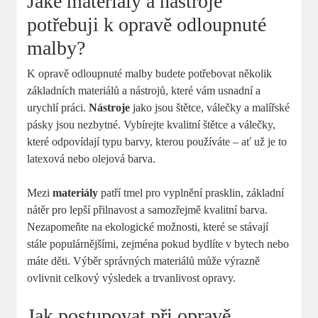
Jaké materiály a nástroje
potřebuji k opravě odloupnuté
malby?
K opravě odloupnuté malby budete potřebovat několik
základních materiálů a nástrojů, které vám usnadní a
urychlí práci.
Nástroje
jako jsou štětce, válečky a malířské
pásky jsou nezbytné. Vybírejte kvalitní štětce a válečky,
které odpovídají typu barvy, kterou používáte – ať už je to
latexová nebo olejová barva.
Mezi
materiály
patří tmel pro vyplnění prasklin, základní
nátěr pro lepší přilnavost a samozřejmě kvalitní barva.
Nezapomeňte na ekologické možnosti, které se stávají
stále populárnějšími, zejména pokud bydlíte v bytech nebo
máte děti. Výběr správných materiálů může výrazně
ovlivnit celkový výsledek a trvanlivost opravy.
Jak postupovat při opravě