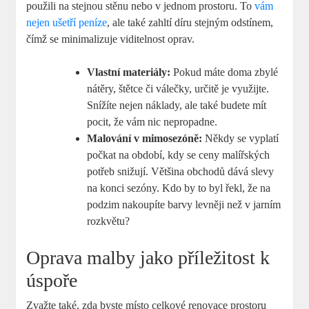
použili na stejnou stěnu nebo v jednom prostoru. To
vám
nejen ušetří peníze
, ale také zahltí díru stejným odstínem,
čímž se minimalizuje viditelnost oprav.
Vlastní materiály:
Pokud máte doma zbylé
nátěry, štětce či válečky, určitě je využijte.
Snížíte nejen náklady, ale také budete mít
pocit, že vám nic nepropadne.
Malování v mimosezóně:
Někdy se vyplatí
počkat na období, kdy se ceny malířských
potřeb snižují. Většina obchodů dává slevy
na konci sezóny. Kdo by to byl řekl, že na
podzim nakoupíte barvy levněji než v jarním
rozkvětu?
Oprava malby jako příležitost k
úspoře
Zvažte také, zda byste místo celkové renovace prostoru