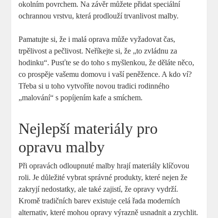
okolním povrchem. Na závěr můžete přidat speciální
ochrannou vrstvu, která prodlouží trvanlivost malby.
Pamatujte si, že i malá oprava může vyžadovat čas,
trpělivost a pečlivost. Neříkejte si, že „to zvládnu za
hodinku“. Pusťte se do toho s myšlenkou, že děláte něco,
co prospěje vašemu domovu i vaší peněžence. A kdo ví?
Třeba si u toho vytvoříte novou tradici rodinného
„malování“ s popíjením kafe a smíchem.
Nejlepší materiály pro
opravu malby
Při opravách odloupnuté malby hrají materiály klíčovou
roli. Je důležité vybrat správné produkty, které nejen že
zakryjí nedostatky, ale také zajistí, že opravy vydrží.
Kromě tradičních barev existuje celá řada moderních
alternativ, které mohou opravy výrazně usnadnit a zrychlit.