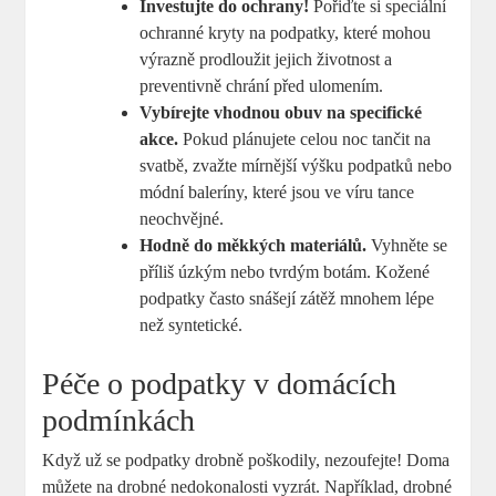
Investujte do ochrany!
Pořiďte si speciální
ochranné kryty na podpatky, které mohou
výrazně prodloužit jejich životnost a
preventivně chrání před ulomením.
Vybírejte vhodnou obuv na specifické
akce.
Pokud plánujete celou noc tančit na
svatbě, zvažte mírnější výšku podpatků nebo
módní baleríny, které jsou ve víru tance
neochvějné.
Hodně do měkkých materiálů.
Vyhněte se
příliš úzkým nebo tvrdým botám. Kožené
podpatky často snášejí zátěž mnohem lépe
než syntetické.
Péče o podpatky v domácích
podmínkách
Když už se podpatky drobně poškodily, nezoufejte! Doma
můžete na drobné nedokonalosti vyzrát. Například, drobné