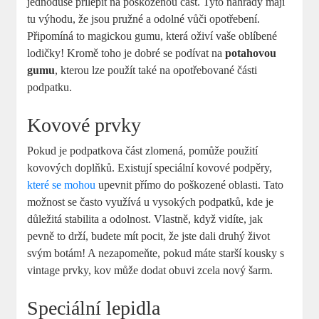
jednoduše přilepit na poškozenou část. Tyto náhrady mají
tu výhodu, že jsou pružné a odolné vůči opotřebení.
Připomíná to magickou gumu, která oživí vaše oblíbené
lodičky! Kromě toho je dobré se podívat na
potahovou
gumu
, kterou lze použít také na opotřebované části
podpatku.
Kovové prvky
Pokud je podpatkova část zlomená, pomůže použití
kovových doplňků. Existují speciální kovové podpěry,
které se mohou
upevnit přímo do poškozené oblasti. Tato
možnost se často využívá u vysokých podpatků, kde je
důležitá stabilita a odolnost. Vlastně, když vidíte, jak
pevně to drží, budete mít pocit, že jste dali druhý život
svým botám! A nezapomeňte, pokud máte starší kousky s
vintage prvky, kov může dodat obuvi zcela nový šarm.
Speciální lepidla