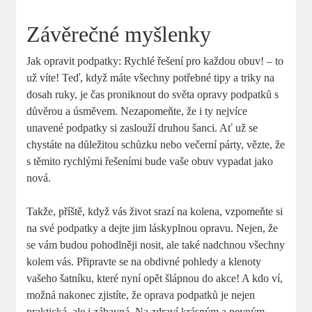
Závěrečné myšlenky
Jak opravit podpatky: Rychlé řešení pro každou obuv! – to
už víte! Teď, když máte všechny potřebné tipy a triky na
dosah ruky, je čas proniknout do světa opravy podpatků s
důvěrou a úsměvem. Nezapomeňte, že i ty nejvíce
unavené podpatky si zaslouží druhou šanci. Ať už se
chystáte na důležitou schůzku nebo večerní párty, vězte, že
s těmito rychlými řešeními bude vaše obuv vypadat jako
nová.
Takže, příště, když vás život srazí na kolena, vzpomeňte si
na své podpatky a dejte jim láskyplnou opravu. Nejen, že
se vám budou pohodlněji nosit, ale také nadchnou všechny
kolem vás. Připravte se na obdivné pohledy a klenoty
vašeho šatníku, které nyní opět šlápnou do akce! A kdo ví,
možná nakonec zjistíte, že oprava podpatků je nejen
praktická, ale i zábavná. Na zdraví krásným a pevným