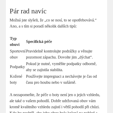
Pár rad navíc
Možná jste slyšeli, že „co se nosí, to se opotřebovává.“
Ano, a s tím si poradí několik dalších tipů:
Typ
Specifická péče
obuvi
Sportovní
Pravidelně kontrolujte podrážky a věnujte
obuv
pozornost zápachu. Dovolte jim „dýchat“.
Pokud je nutné, vyměňte podpatky odborně,
Podpatky
aby se zajistila stabilita.
Kožené
Používejte impregnaci a nechávejte je čas od
boty
času pro houbu nebo v sušárně.
A nezapomeňte, že péče o boty není jen o jejich vzhledu,
ale také o vašem pohodlí. Dobře udržovaná obuv vám
kromě kvalitního vzhledu zajistí i větší pohodlí při chůzi.
Kdo by nechtěl, aby jeho obuv byla krásná na pohled a