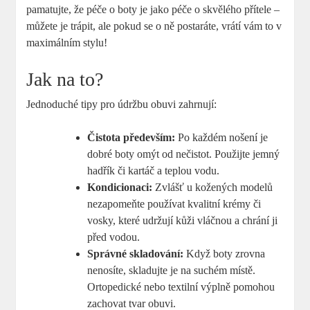
pamatujte, že péče o boty je jako péče o skvělého přítele –
můžete je trápit, ale pokud se o ně postaráte, vrátí vám to v
maximálním stylu!
Jak na to?
Jednoduché tipy pro údržbu obuvi zahrnují:
Čistota především:
Po každém nošení je
dobré boty omýt od nečistot. Použijte jemný
hadřík či kartáč a teplou vodu.
Kondicionaci:
Zvlášť u kožených modelů
nezapomeňte používat kvalitní krémy či
vosky, které udržují kůži vláčnou a chrání ji
před vodou.
Správné skladování:
Když boty zrovna
nenosíte, skladujte je na suchém místě.
Ortopedické nebo textilní výplně pomohou
zachovat tvar obuvi.