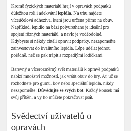
Kromě fyzických materiálů hrají v opravách podpatků
důležitou roli i adekvátní
lepidla
. Na trhu najdete
víceúčelová adheziva, která jsou určena přímo na obuv.
Například, lepidlo na bázi polyurethane je ideální pro
spojení různých materiálů, a navíc je voděodolné.
Kdybyste si někdy chtěli opravit podpatky, nezapomeňte
zainvestovat do kvalitního lepidla. Lépe udělat jednou
pořádně, než se pak trápit s rozpadlými lodičkami.
Barevný a vícerozměrný svět materiálů k opravě podpatků
nabízí množství možností, jak vrátit obuv do hry. Ať už se
rozhodnete pro gumu, kov nebo speciální lepidla, nikdy
nezapomeňte:
Důvédujte se svých bot
. Každý kousek má
svůj příběh, a vy ho můžete pokračovat psát.
Svědectví uživatelů o
opravách