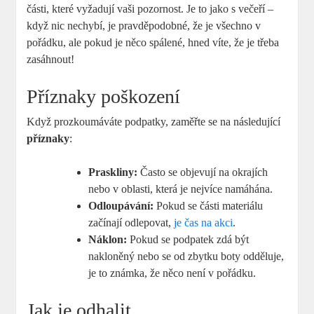
části, které vyžadují vaši pozornost. Je to jako s večeří –
když nic nechybí, je pravděpodobné, že je všechno v
pořádku, ale pokud je něco spálené, hned víte, že je třeba
zasáhnout!
Příznaky poškození
Když prozkoumáváte podpatky, zaměřte se na následující
příznaky
:
Praskliny:
Často se objevují na okrajích
nebo v oblasti, která je nejvíce namáhána.
Odloupávání:
Pokud se části materiálu
začínají odlepovat,
je čas na akci
.
Náklon:
Pokud se podpatek zdá být
nakloněný nebo se od zbytku boty odděluje,
je to známka, že něco není v pořádku.
Jak je odhalit