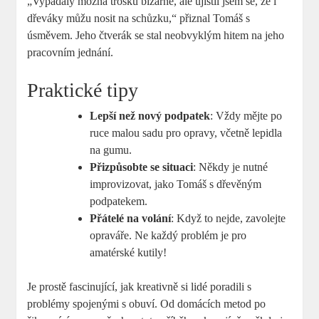
„Vypadaly možná trošku bizarně, ale ujistil jsem se, že i
dřeváky můžu nosit na schůzku,“ přiznal Tomáš s
úsměvem. Jeho čtverák se stal neobvyklým hitem na jeho
pracovním jednání.
Praktické tipy
Lepší než nový podpatek
: Vždy mějte po
ruce malou sadu pro opravy, včetně lepidla
na gumu.
Přizpůsobte se situaci
: Někdy je nutné
improvizovat, jako Tomáš s dřevěným
podpatekem.
Přátelé na volání
: Když to nejde, zavolejte
opraváře. Ne každý problém je pro
amatérské kutily!
Je prostě fascinující, jak kreativně si lidé poradili s
problémy spojenými s obuví. Od domácích metod po