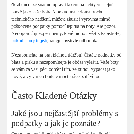
škrábance lze snadno opravit lakem na nehty ve stejné
barvě jako vaše boty. A pokud máte doma trochu
technického nadšení, můžete zkusit i vyrovnat mírně
poškozené podpatky pomocí lepidla na boty. Ale pozor!
Nedoporučuji experimenty, které mohou vést k katastrofě;
pokud si nejste jisti
, raději navštivte odborníka.
Nezapomeňte na pravidelnou údržbu! Čistěte podpatky od
bláta a písku a nezapomínejte je občas vyleštit. Vaše boty
se vám za vaši péči odmění tím, že budou vypadat jako
nové, a vy v nich budete moct kráčet s důvěrou.
Často Kladené Otázky
Jaké jsou nejčastější problémy s
podpatky a jak je poznáte?
Oprava podpatků může být nutná z několika důvodů.