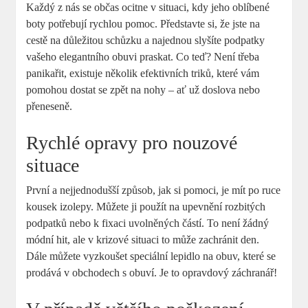
Každý z nás se občas ocitne v situaci, kdy jeho oblíbené
boty potřebují rychlou pomoc. Představte si, že jste na
cestě na důležitou schůzku a najednou slyšíte podpatky
vašeho elegantního obuvi praskat. Co teď? Není třeba
panikařit, existuje několik efektivních triků, které vám
pomohou dostat se zpět na nohy – ať už doslova nebo
přeneseně.
Rychlé opravy pro nouzové
situace
První a nejjednodušší způsob, jak si pomoci, je mít po ruce
kousek izolepy. Můžete ji použít na upevnění rozbitých
podpatků nebo k fixaci uvolněných částí. To není žádný
módní hit, ale v krizové situaci to může zachránit den.
Dále můžete vyzkoušet speciální lepidlo na obuv, které se
prodává v obchodech s obuví. Je to opravdový záchranář!