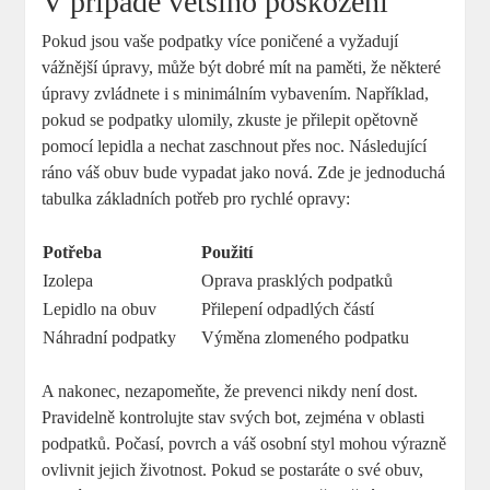
V případě většího poškození
Pokud jsou vaše podpatky více poničené a vyžadují
vážnější úpravy, může být dobré mít na paměti, že některé
úpravy zvládnete i s minimálním vybavením. Například,
pokud se podpatky ulomily, zkuste je přilepit opětovně
pomocí lepidla a nechat zaschnout přes noc. Následující
ráno váš obuv bude vypadat jako nová. Zde je jednoduchá
tabulka základních potřeb pro rychlé opravy:
Potřeba
Použití
Izolepa
Oprava prasklých podpatků
Lepidlo na obuv
Přilepení odpadlých částí
Náhradní podpatky
Výměna zlomeného podpatku
A nakonec, nezapomeňte, že prevenci nikdy není dost.
Pravidelně kontrolujte stav svých bot, zejména v oblasti
podpatků. Počasí, povrch a váš osobní styl mohou výrazně
ovlivnit jejich životnost. Pokud se postaráte o své obuv,