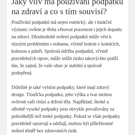
Jaký vliv má používání podpatků
na zdraví a co s tím souvisí?
Používání podpatků má nejen estetický, ale i funkční
význam; ovšem je třeba věnovat pozornost i jejich dopadu
na zdraví. Dlouhodobé nošení podpatků může vést k
různým problémům s nohama, včetně bolesti v kotnících,
kolenou a páteři. Správná údržba podpatků, včetně
pravidelných oprav, může snížit riziko takovýchto potíží
tím, že zajistí, že vaše obuv je stabilní a správně
podepřená.
Důležité je také vybírat podpatky, které mají zdravý
design. Tloušťka podpatku, jeho výška a tvar mohou
ovlivnit vaši chůzi a držení těla. Například, široké a
středně vysoké podpatky jsou obvykle považovány za
pohodlnější než tenké podpatky. Pokud se však podpatky
pravidelně opravují a udržují, mohou být příležitostné
nošení téměř bez zdravotních rizik.