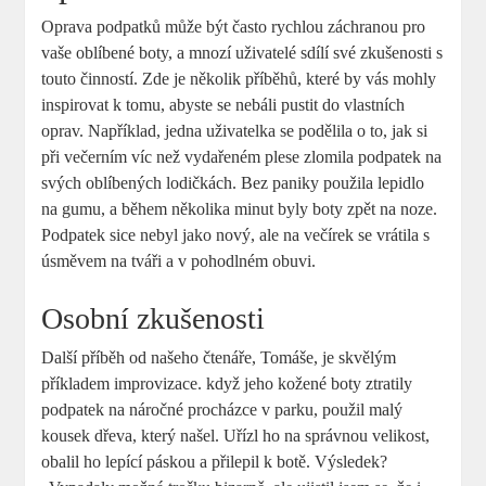
Oprava podpatků může být často rychlou záchranou pro
vaše oblíbené boty, a mnozí uživatelé sdílí své zkušenosti s
touto činností. Zde je několik příběhů, které by vás mohly
inspirovat k tomu, abyste se nebáli pustit do vlastních
oprav. Například, jedna uživatelka se podělila o to, jak si
při večerním víc než vydařeném plese zlomila podpatek na
svých oblíbených lodičkách. Bez paniky použila lepidlo
na gumu, a během několika minut byly boty zpět na noze.
Podpatek sice nebyl jako nový, ale na večírek se vrátila s
úsměvem na tváři a v pohodlném obuvi.
Osobní zkušenosti
Další příběh od našeho čtenáře, Tomáše, je skvělým
příkladem improvizace. když jeho kožené boty ztratily
podpatek na náročné procházce v parku, použil malý
kousek dřeva, který našel. Uřízl ho na správnou velikost,
obalil ho lepící páskou a přilepil k botě. Výsledek?