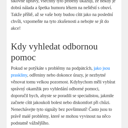
šikovné úpravy, všechny tyto příběhy ukazují, že někdy je
dobrá nálada a špetka humoru lékem na neštěstí s obuví.
Takže příště, až se vaše boty budou cítit jako na poslední
chvíli, vzpomeňte na tyto zkušenosti a nebojte se jít do
akce!
Kdy vyhledat odbornou
pomoc
Pokud se potýkáte s problémy na podpätcích,
jako jsou
praskliny
, odřeniny nebo dokonce úrazy, je nezbytné
věnovat tomu velkou pozornost. Kdybychom měli vybírat
správný okamžik pro vyhledání odborné pomoci,
doporučil bych, abyste se poradili se specialistou, jakmile
začnete cítit jakoukoli bolest nebo diskomfort při chůzi.
Nenechávejte tyto signály bez povšimnutí! Často jsou to
právě malé problémy, které se mohou vyvinout na něco
podstatně vážnějšího.