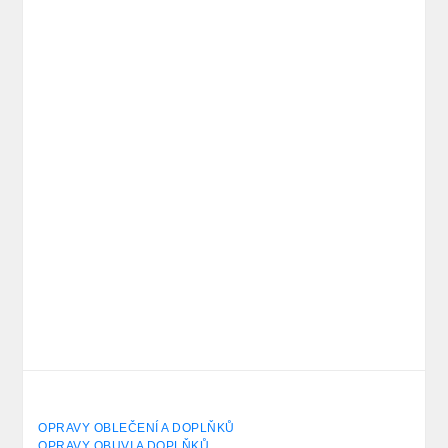
OPRAVY OBLEČENÍ A DOPLŇKŮ
OPRAVY OBUVI A DOPLŇKŮ