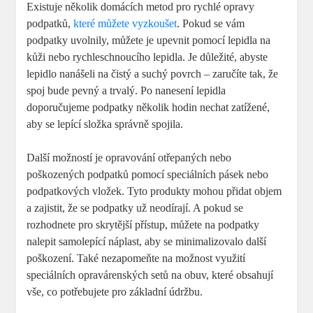
Existuje několik domácích metod pro rychlé opravy
podpatků,
které můžete vyzkoušet
. Pokud se vám
podpatky uvolnily, můžete je upevnit pomocí lepidla na
kůži nebo rychleschnoucího lepidla. Je důležité, abyste
lepidlo nanášeli na čistý a suchý povrch – zaručíte tak, že
spoj bude pevný a trvalý. Po nanesení lepidla
doporučujeme podpatky několik hodin nechat zatížené,
aby se lepící složka správně spojila.
Další možností je opravování otřepaných nebo
poškozených podpatků pomocí speciálních pásek nebo
podpatkových vložek. Tyto produkty mohou přidat objem
a zajistit, že se podpatky už neodírají. A pokud se
rozhodnete pro skrytější přístup, můžete na podpatky
nalepit samolepící náplast, aby se minimalizovalo další
poškození. Také nezapomeňte na možnost využití
speciálních opravárenských setů na obuv, které obsahují
vše, co potřebujete pro základní údržbu.