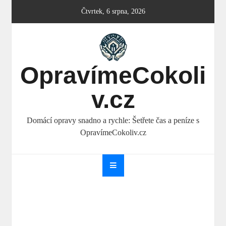
Skip
Čtvrtek, 6 srpna, 2026
to
content
OpravímeCokoli
v.cz
Domácí opravy snadno a rychle: Šetřete čas a peníze s
OpravímeCokoliv.cz