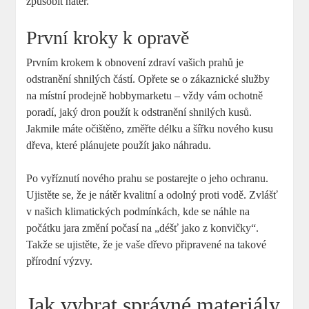
způsobit nátěr.
První kroky k opravě
Prvním krokem k obnovení zdraví vašich prahů je
odstranění shnilých částí. Opřete se o zákaznické služby
na místní prodejně hobbymarketu – vždy vám ochotně
poradí, jaký dron použít k odstranění shnilých kusů.
Jakmile máte očištěno, změřte délku a šířku nového kusu
dřeva, které plánujete použít jako náhradu.
Po vyříznutí nového prahu se postarejte o jeho ochranu.
Ujistěte se, že je nátěr kvalitní a odolný proti vodě. Zvlášť
v našich klimatických podmínkách, kde se náhle na
počátku jara změní počasí na „déšť jako z konvičky“.
Takže se ujistěte, že je vaše dřevo připravené na takové
přírodní výzvy.
Jak vybrat správné materiály