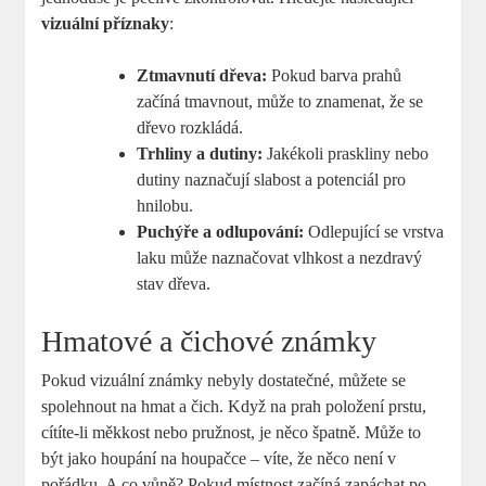
vizuální příznaky
:
Ztmavnutí dřeva:
Pokud barva prahů
začíná tmavnout, může to znamenat, že se
dřevo rozkládá.
Trhliny a dutiny:
Jakékoli praskliny nebo
dutiny naznačují slabost a potenciál pro
hnilobu.
Puchýře a odlupování:
Odlepující se vrstva
laku může naznačovat vlhkost a nezdravý
stav dřeva.
Hmatové a čichové známky
Pokud vizuální známky nebyly dostatečné, můžete se
spolehnout na hmat a čich. Když na prah položení prstu,
cítíte-li měkkost nebo pružnost, je něco špatně. Může to
být jako houpání na houpačce – víte, že něco není v
pořádku. A co vůně? Pokud místnost začíná zapáchat po