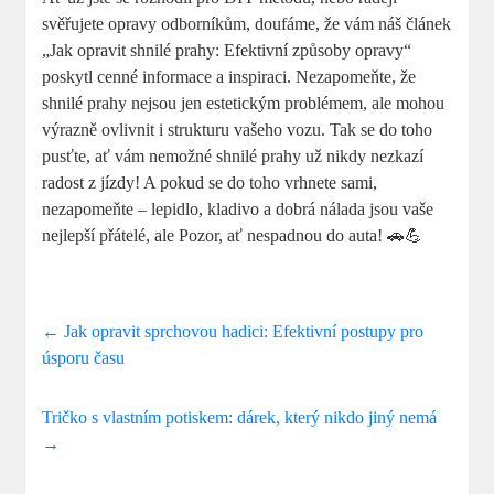
svěřujete opravy odborníkům, doufáme, že vám náš článek
„Jak opravit shnilé prahy: Efektivní způsoby opravy“
poskytl cenné informace a inspiraci. Nezapomeňte, že
shnilé prahy nejsou jen estetickým problémem, ale mohou
výrazně ovlivnit i strukturu vašeho vozu. Tak se do toho
pusťte, ať vám nemožné shnilé prahy už nikdy nezkazí
radost z jízdy! A pokud se do toho vrhnete sami,
nezapomeňte – lepidlo, kladivo a dobrá nálada jsou vaše
nejlepší přátelé, ale Pozor, ať nespadnou do auta! 🚗💪
←
Jak opravit sprchovou hadici: Efektivní postupy pro
úsporu času
Tričko s vlastním potiskem: dárek, který nikdo jiný nemá
→