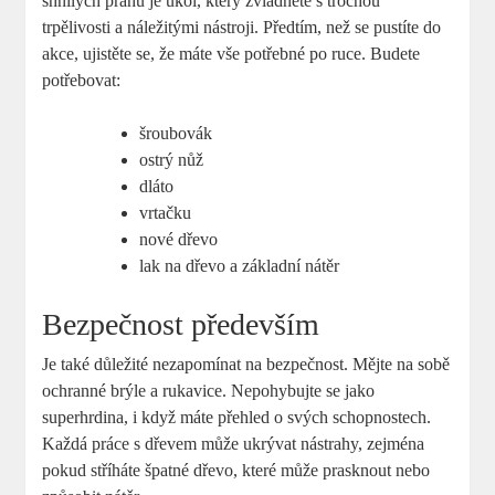
shnilých prahů je úkol, který zvládnete s trochou
trpělivosti a náležitými nástroji. Předtím, než se pustíte do
akce, ujistěte se, že máte vše potřebné po ruce. Budete
potřebovat:
šroubovák
ostrý nůž
dláto
vrtačku
nové dřevo
lak na dřevo a základní nátěr
Bezpečnost především
Je také důležité nezapomínat na bezpečnost. Mějte na sobě
ochranné brýle a rukavice. Nepohybujte se jako
superhrdina, i když máte přehled o svých schopnostech.
Každá práce s dřevem může ukrývat nástrahy, zejména
pokud stříháte špatné dřevo, které může prasknout nebo