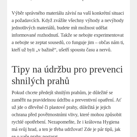
Výběr správného materiálu závisí na vaší konkrétní situaci
a požadavcích. Když zvážíte všechny výhody a nevýhody
jednotlivých materiálů, budete mít možnost udělat
informované rozhodnutí. Takže se nebojte experimentovat
a nebojte se zeptat sousedů, co funguje jim – občas nám ti,
kteří už byli „v bažině“, ušetří spoustu času a nervů.
Tipy na údržbu pro prevenci
shnilých prahů
Pokud chcete předejít shnilým prahům, je důležité se
zaměřit na pravidelnou údržbu a preventivní opatření. Ať
už jde o dřevěné či plastové prahy, důležitá je jejich
ochrana před povětrnostními vlivy, které mohou způsobit
rychlé opotřebení. Nezapomeňte, že i královna Hygiena
má svůj hrad, a ten je třeba udržovat! Zde je pár tipů, jak
se o vaše prahy postarat.