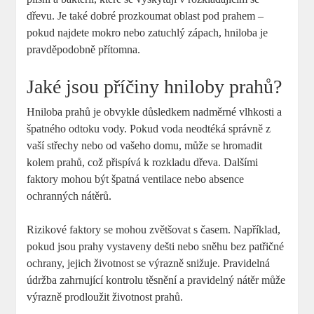
dřevu. Je také dobré prozkoumat oblast pod prahem –
pokud najdete mokro nebo zatuchlý zápach, hniloba je
pravděpodobně přítomna.
Jaké jsou příčiny hniloby prahů?
Hniloba prahů je obvykle důsledkem nadměrné vlhkosti a
špatného odtoku vody. Pokud voda neodtéká správně z
vaší střechy nebo od vašeho domu, může se hromadit
kolem prahů, což přispívá k rozkladu dřeva. Dalšími
faktory mohou být špatná ventilace nebo absence
ochranných nátěrů.
Rizikové faktory se mohou zvětšovat s časem. Například,
pokud jsou prahy vystaveny dešti nebo sněhu bez patřičné
ochrany, jejich životnost se výrazně snižuje. Pravidelná
údržba zahrnující kontrolu těsnění a pravidelný nátěr může
výrazně prodloužit životnost prahů.