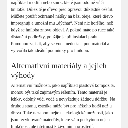
například modřín nebo smrk, které jsou odolné vůči
hnilobě. Důležité je dřevo před opravou důkladně ošetřit.
Můžete použít ochranné nátěry na bázi oleje, které dřevo
impregnují a umožní mu „dýchat“. Není nic horšího, než
když se hniloba znovu objeví. A pokud máte po ruce také
distanční podložky, použijte je při instalaci prahu.
Pomohou zajistit, aby se voda nedostala pod materiál a
vytvořila tak ideální podmínky pro hnilobu.
Alternativní materiály a jejich
výhody
Alternativní možnosti, jako například plastová kompozita,
mohou být také zajímavým řešením. Tento materiál je
lehký, odolný vůči vodě a nevyžaduje žádnou údržbu. Na
druhou stranu, estetika může být pro někoho horší než u
dřeva. Také nezapomínejte na ekologické možnosti, jako
jsou recyklované materiály, které vám poskytnou nejen
funkčnost, ale i šetrnost k životnímu prostředí.