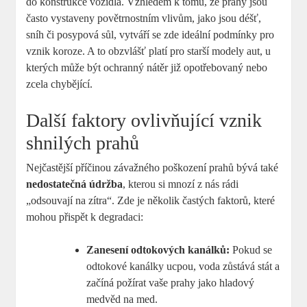
do konstrukce vozidla. Vzhledem k tomu, že prahy jsou
často vystaveny povětrnostním vlivům, jako jsou déšť,
sníh či posypová sůl, vytváří se zde ideální podmínky pro
vznik koroze. A to obzvlášť platí pro starší modely aut, u
kterých může být ochranný nátěr již opotřebovaný nebo
zcela chybějící.
Další faktory ovlivňující vznik
shnilých prahů
Nejčastější příčinou závažného poškození prahů bývá také
nedostatečná údržba
, kterou si mnozí z nás rádi
„odsouvají na zítra“. Zde je několik častých faktorů, které
mohou přispět k degradaci:
Zanesení odtokových kanálků:
Pokud se
odtokové kanálky ucpou, voda zůstává stát a
začíná požírat vaše prahy jako hladový
medvěd na med.