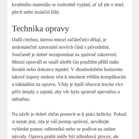
kvalitního materiálu se rozhodně vyplatí, ať už jde o tmel,
plech nebo izolační fólii.
Technika opravy
Další chybou, kterou mnozí začátečníci dělají, je
nedostatečné zarovnání nových částí s původními.
Současně je dobré nezapomínat na správné zakotvení.
Mnozí opraváři se snaží ušetřit čas použitím příliš málo
šroubů nebo dokonce lepidel. V dlouhodobém horizontu
takové úspory mohou vést k mnohem větším komplikacím
a nákladům na opravu. Vždy je lepší věnovat trochu více
péče detaily a zajistit, aby vše bylo správně upevněno a
utěsněno.
Na závěr je dobré občas postavit se k práci kriticky. Pokud
si nejste jisti, zda je váš postup správný, neváhejte
vyhledat pomoc odborníků nebo se podívat na online
návody. Oprava prahů může být zdlouhavý proces, ale