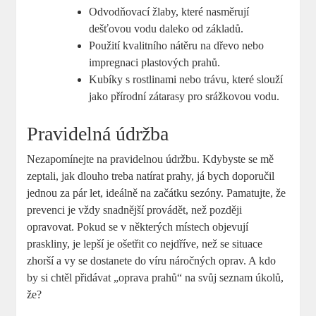
Odvodňovací žlaby, které nasměrují
dešťovou vodu daleko od základů.
Použití kvalitního nátěru na dřevo nebo
impregnaci plastových prahů.
Kubíky s rostlinami nebo trávu, které slouží
jako přírodní zátarasy pro srážkovou vodu.
Pravidelná údržba
Nezapomínejte na pravidelnou údržbu. Kdybyste se mě
zeptali, jak dlouho treba natírat prahy, já bych doporučil
jednou za pár let, ideálně na začátku sezóny. Pamatujte, že
prevenci je vždy snadnější provádět, než později
opravovat. Pokud se v některých místech objevují
praskliny, je lepší je ošetřit co nejdříve, než se situace
zhorší a vy se dostanete do víru náročných oprav. A kdo
by si chtěl přidávat „oprava prahů“ na svůj seznam úkolů,
že?