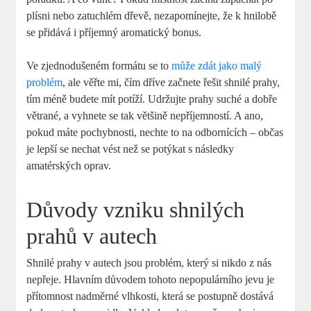
plísni nebo zatuchlém dřevě, nezapomínejte, že k hnilobě
se přidává i příjemný aromatický bonus.
Ve zjednodušeném formátu se to
může zdát jako malý
problém
, ale věřte mi, čím dříve začnete řešit shnilé prahy,
tím méně budete mít potíží. Udržujte prahy suché a dobře
větrané, a vyhnete se tak většině nepříjemností. A ano,
pokud máte pochybnosti, nechte to na odbornících – občas
je lepší se nechat vést než se potýkat s následky
amatérských oprav.
Důvody vzniku shnilých
prahů v autech
Shnilé prahy v autech jsou problém, který si nikdo z nás
nepřeje. Hlavním důvodem tohoto nepopulárního jevu je
přítomnost nadměrné vlhkosti, která se postupně dostává