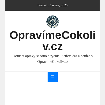
Skip
Pondělí, 3 srpna, 2026
to
content
OpravímeCokoli
v.cz
Domácí opravy snadno a rychle: Šetřete čas a peníze s
OpravímeCokoliv.cz