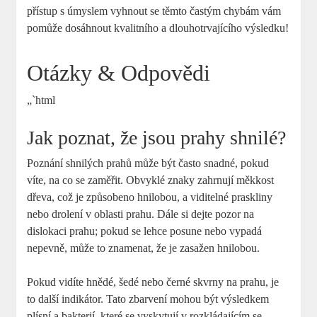
přístup s úmyslem vyhnout se těmto častým chybám vám
pomůže dosáhnout kvalitního a dlouhotrvajícího výsledku!
Otázky & Odpovědi
„`html
Jak poznat, že jsou prahy shnilé?
Poznání shnilých prahů může být často snadné, pokud
víte, na co se zaměřit. Obvyklé znaky zahrnují měkkost
dřeva, což je způsobeno hnilobou, a viditelné praskliny
nebo drolení v oblasti prahu. Dále si dejte pozor na
dislokaci prahu; pokud se lehce posune nebo vypadá
nepevně, může to znamenat, že je zasažen hnilobou.
Pokud vidíte hnědé, šedé nebo černé skvrny na prahu, je
to další indikátor. Tato zbarvení mohou být výsledkem
plísní a bakterií, které se vyskytují v rozkládajícím se