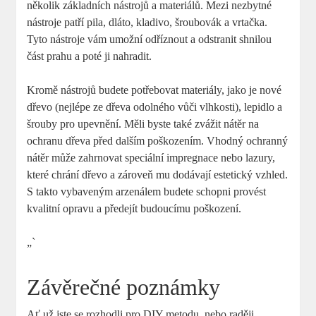
několik základních nástrojů a materiálů. Mezi nezbytné
nástroje patří pila, dláto, kladivo, šroubovák a vrtačka.
Tyto nástroje vám umožní odříznout a odstranit shnilou
část prahu a poté ji nahradit.
Kromě nástrojů budete potřebovat materiály, jako je nové
dřevo (nejlépe ze dřeva odolného vůči vlhkosti), lepidlo a
šrouby pro upevnění. Měli byste také zvážit nátěr na
ochranu dřeva před dalším poškozením. Vhodný ochranný
nátěr může zahrnovat speciální impregnace nebo lazury,
které chrání dřevo a zároveň mu dodávají estetický vzhled.
S takto vybaveným arzenálem budete schopni provést
kvalitní opravu a předejít budoucímu poškození.
„`
Závěrečné poznámky
Ať už jste se rozhodli pro DIY metodu, nebo raději