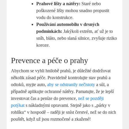
Prahové lišty a nátěry:
Staré nebo
poškozené lišty mohou snadno propustit
vodu do konstrukce.
Používání automobilu v drsných
podmínkách:
Jakýkoli extrém, ať už je to
sníh, bláto, nebo slaná silnice, zvyšuje riziko
koroze.
Prevence a péče o prahy
Abychom se vyhli hnilobě prahů, je důležité dodržovat
několik zásad péče. Pravidelně kontrolujte stav prahů a
odtoků, myjte auto,
aby se odstranily nečistoty
a sůl, a
případně aplikujte ochranné nátěry. Pamatujte, že je lepší
investovat čas a peníze do prevence,
než se později
potýkat
s nákladnými opravami. Stejně jako s „párky v
rohlíku“ v hospodě – raději je sníst čerstvé, než se do nich
pouštět, když už jsou rozmočené a zkažené!