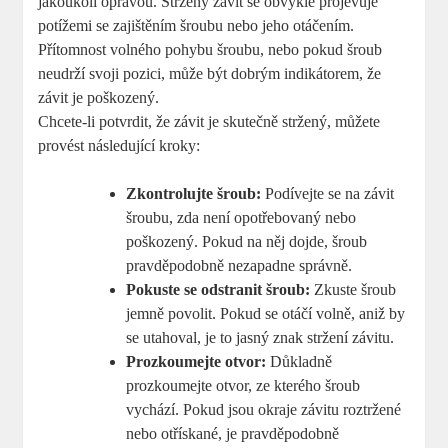
jakoukoli opravou. Stržený závit se obvykle projevuje
potížemi se zajištěním šroubu nebo jeho otáčením.
Přítomnost volného pohybu šroubu, nebo pokud šroub
neudrží svoji pozici, může být dobrým indikátorem, že
závit je poškozený.
Chcete-li potvrdit, že závit je skutečně stržený, můžete
provést následující kroky:
Zkontrolujte šroub:
Podívejte se na závit
šroubu, zda není opotřebovaný nebo
poškozený. Pokud na něj dojde, šroub
pravděpodobně nezapadne správně.
Pokuste se odstranit šroub:
Zkuste šroub
jemně povolit. Pokud se otáčí volně, aniž by
se utahoval, je to jasný znak stržení závitu.
Prozkoumejte otvor:
Důkladně
prozkoumejte otvor, ze kterého šroub
vychází. Pokud jsou okraje závitu roztržené
nebo otřískané, je pravděpodobně