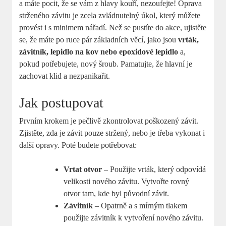
a máte pocit, že se vám z hlavy kouří, nezoufejte! Oprava
strženého závitu je zcela zvládnutelný úkol, který můžete
provést i s minimem nářadí. Než se pustíte do akce, ujistěte
se, že máte po ruce pár základních věcí, jako jsou
vrták,
závitník, lepidlo na kov nebo epoxidové lepidlo
a,
pokud potřebujete, nový šroub. Pamatujte, že hlavní je
zachovat klid a nezpanikařit.
Jak postupovat
Prvním krokem je pečlivě zkontrolovat poškozený závit.
Zjistěte, zda je závit pouze stržený, nebo je třeba vykonat i
další opravy. Poté budete potřebovat:
Vrtat otvor
– Použijte vrták, který odpovídá
velikosti nového závitu. Vytvořte rovný
otvor tam, kde byl původní závit.
Závitník
– Opatrně a s mírným tlakem
použijte závitník k vytvoření nového závitu.