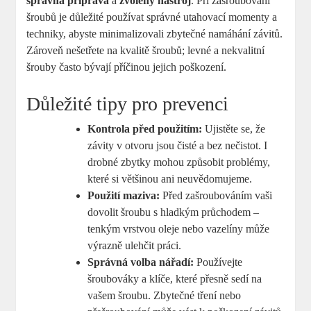
správná příprava
a
zvolený nástroj
. Při zašroubování
šroubů je důležité používat správné utahovací momenty a
techniky, abyste minimalizovali zbytečné namáhání závitů.
Zároveň nešetřete na kvalitě šroubů; levné a nekvalitní
šrouby často bývají příčinou jejich poškození.
Důležité tipy pro prevenci
Kontrola před použitím:
Ujistěte se, že
závity v otvoru jsou čisté a bez nečistot. I
drobné zbytky mohou způsobit problémy,
které si většinou ani neuvědomujeme.
Použití maziva:
Před zašroubováním vaši
dovolit šroubu s hladkým průchodem –
tenkým vrstvou oleje nebo vazelíny může
výrazně ulehčit práci.
Správná volba nářadí:
Používejte
šroubováky a klíče, které přesně sedí na
vašem šroubu. Zbytečné tření nebo