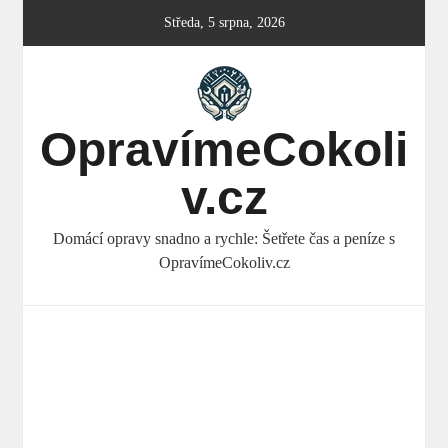
Skip
Středa, 5 srpna, 2026
to
content
OpravímeCokoli
v.cz
Domácí opravy snadno a rychle: Šetřete čas a peníze s
OpravímeCokoliv.cz