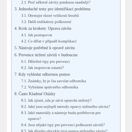
Proč některé závity prasknou snadněji?
Jednoduché testy pro identifikaci problému
Otestujte různé velikosti šroubů
Další indikátory poškození
Krok za krokem: Oprava závitu
Jak postupovat
Co dělat v případě komplikací
Nástroje potřebné k opravě závitu
Prevence stržení závitů v budoucnu
Důležité tipy pro prevenci
Jak inspirovat ostatní?
Kdy vyhledat odbornou pomoc
Známky, že je čas zavolat odborníka
Vybíráme správného odborníka
Často Kladené Otázky
Jak zjistit, zda je závit opravdu stržený?
Jaké jsou nejlepší metody opravy strženého závitu?
Jaké materiály a nástroje budu potřebovat pro
opravu?
Jsou nějaké tipy pro prevenci poškození závitů?
Jak dlouho obvykle trvá oprava strženého závitu?