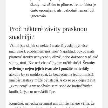
škody než užitku to přinese. Tento faktor je
často opomíjený, ale rozhodně nemusí být
ignorován.
Proč některé závity prasknou
snadněji?
Všimli jste si, jak se některé materiály zdají být více
náchylné k problémům než jiné? Například, pokud máte
plastové šrouby uchycené v dřevě, nebo dokonce v nějaké
slitiny, titul „Nic než chaos” by jim určitě slušel.
Šrouby
ovlivňuje nejen jejich tvar, ale i použité materiály
–
ačkoliv by se mohlo zdát, že bezpečne na jednom místě,
jiná část sestavy může být slabší. A co se pak děje? Závit
„zkroucený” a vy nadáváte sami sobě do hodinářských
kutilů, že jste to nezvládli lépe.
Konečně, nenechte se zmást ani tím, že naivně věříte, že