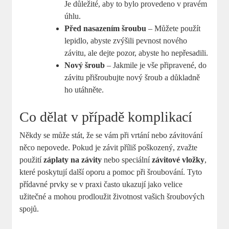
Je důležité, aby to bylo provedeno v pravém
úhlu.
Před nasazením šroubu
– Můžete použít
lepidlo, abyste zvýšili pevnost nového
závitu, ale dejte pozor, abyste ho nepřesadili.
Nový šroub
– Jakmile je vše připravené, do
závitu přišroubujte nový šroub a důkladně
ho utáhněte.
Co dělat v případě komplikací
Někdy se může stát, že se vám při vrtání nebo závitování
něco nepovede. Pokud je závit příliš poškozený, zvažte
použití
záplaty na závity
nebo speciální
závitové vložky
,
které poskytují další oporu a pomoc při šroubování. Tyto
přídavné prvky se v praxi často ukazují jako velice
užitečné a mohou prodloužit životnost vašich šroubových
spojů.