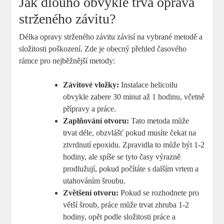
Jak dlouho obvykle trvá oprava
strženého závitu?
Délka opravy strženého závitu závisí na vybrané metodě a
složitosti poškození. Zde je obecný přehled časového
rámce pro nejběžnější metody:
Závitové vložky:
Instalace helicoilu
obvykle zabere 30 minut až 1 hodinu, včetně
přípravy a práce.
Zaplňování otvoru:
Tato metoda může
trvat déle, obzvlášť pokud musíte čekat na
ztvrdnutí epoxidu. Zpravidla to může být 1-2
hodiny, ale spíše se tyto časy výrazně
prodlužují, pokud počítáte s dalším vrtem a
utahováním šroubu.
Zvětšení otvoru:
Pokud se rozhodnete pro
větší šroub, práce může trvat zhruba 1-2
hodiny, opět podle složitosti práce a