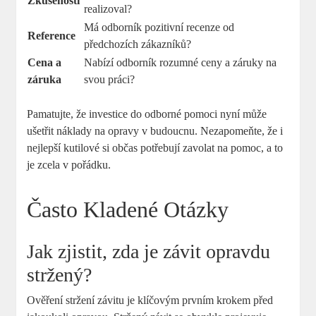
Zkušenosti
realizoval?
Má odborník pozitivní recenze od
Reference
předchozích zákazníků?
Cena a
Nabízí odborník rozumné ceny a záruky na
záruka
svou práci?
Pamatujte, že investice do odborné pomoci nyní může
ušetřit náklady na opravy v budoucnu. Nezapomeňte, že i
nejlepší kutilové si občas potřebují zavolat na pomoc, a to
je zcela v pořádku.
Často Kladené Otázky
Jak zjistit, zda je závit opravdu
stržený?
Ověření stržení závitu je klíčovým prvním krokem před