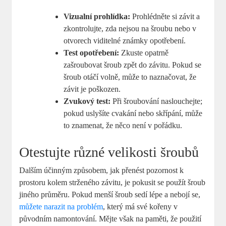
Vizualní prohlídka:
Prohlédněte si závit a
zkontrolujte, zda nejsou na šroubu nebo v
otvorech viditelné známky opotřebení.
Test opotřebení:
Zkuste opatrně
zašroubovat šroub zpět do závitu. Pokud se
šroub otáčí volně, může to naznačovat, že
závit je poškozen.
Zvukový test:
Při šroubování naslouchejte;
pokud uslyšíte cvakání nebo skřípání, může
to znamenat, že něco není v pořádku.
Otestujte různé velikosti šroubů
Dalším účinným způsobem, jak přenést pozornost k
prostoru kolem strženého závitu, je pokusit se použít šroub
jiného průměru. Pokud menší šroub sedí lépe a nebojí se,
můžete narazit na problém
, který má své kořeny v
původním namontování. Mějte však na paměti, že použití