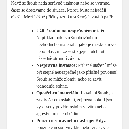
Když se šroub nedá správně utáhnout nebo se vytrhne,
často se dostáváme do situace, kterou byste nejraději
obešli. Mezi běžné příčiny vzniku stržených závitů patří:
Užití šroubu na nesprávném místě:
Například pokus o šroubování do
nevhodného materiálu, jako je měkké dřevo
nebo plast, může vést k jejich ulehnutí a
následně strhnutí závitu.
Nesprávná instalace:
Přílišné utažení může
být stejně nebezpečné jako přílišné povolení.
Šroub se může zlomit, nebo se závit
jednoduše strhne.
Opotřebení materiálu:
I kvalitní šrouby a
závity časem oslabují, zejména pokud jsou
vystaveny povětrnostním vlivům nebo
agresivním chemikáliím.
Použití nesprávného nástroje:
Když
použijete nesprávný klíč nebo vrták, víc