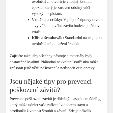
uvolněných otvorů je vhodný kvalitní
epoxid, který je zároveň odolný vůči
vysokým teplotám.
Vrtačka a vrtáky:
V případě úpravy otvoru
a vytváření nového závitu budete potřebovat
vrtačku.
Klíče a šroubovák:
Standardní nástroje pro
uvolnění nebo utažení šroubů.
Zajistěte také, aby všechny nástroje a materiály byly
dostatečně kvalitní. Náhodná nekvalitní součástka může
způsobit ještě větší poškození a neúspěch celé opravy.
Jsou nějaké tipy pro prevenci
poškození závitů?
Prevence poškození závitů je důležitým aspektem údržby,
který může udržet vaše zařízení v dobrém stavu a
prodloužit životnost šroubů a závitů. Zde je několik