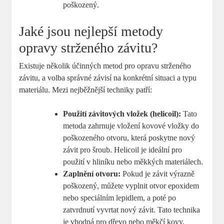
poškozený.
Jaké jsou nejlepší metody
opravy strženého závitu?
Existuje několik účinných metod pro opravu strženého
závitu, a volba správné závisí na konkrétní situaci a typu
materiálu. Mezi nejběžnější techniky patří:
Použití závitových vložek (helicoil):
Tato
metoda zahrnuje vložení kovové vložky do
poškozeného otvoru, která poskytne nový
závit pro šroub. Helicoil je ideální pro
použití v hliníku nebo měkkých materiálech.
Zaplnění otvoru:
Pokud je závit výrazně
poškozený, můžete vyplnit otvor epoxidem
nebo speciálním lepidlem, a poté po
zatvrdnutí vyvrtat nový závit. Tato technika
je vhodná pro dřevo nebo měkčí kovy.