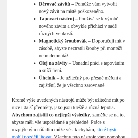
Děrovač závitů
– Pomůže vám vytvořit
nový závit na místě poškozeného.
Tapovací nástroj
– Používá se k výrobě
nového závitu a obvykle přichází v sadě
různých velikostí.
Magnetický šroubovák
– Doporučuji mít v
zásobě, abyste neztratili šrouby při montáži
nebo demontáži.
Olej na závity
– Usnadní práci s tapováním
a sníží tření.
Úhelník
– Je užitečný pro přesné měření a
zajištění, že je všechno zarovnané.
Kromě výše uvedených nástrojů může být užitečné mít po
ruce i další předměty, jako jsou kleště a různá lepidla.
Abychom zajistili co nejlepší výsledky
, zaměřte se na to,
abyste měli vše uspořádané a přehledné. Práce s
rozptýleným nářadím může vést k chybám,
které byste
mohli později litovat
. Všechny tyto nástroje vám pomohou