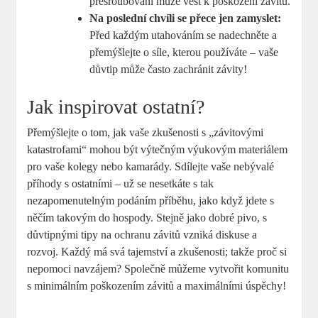
přešroubování může vést k poškození závitů.
Na poslední chvíli se přece jen zamyslet:
Před každým utahováním se nadechněte a
přemýšlejte o síle, kterou používáte – vaše
důvtip může často zachránit závity!
Jak inspirovat ostatní?
Přemýšlejte o tom, jak vaše zkušenosti s „závitovými
katastrofami“ mohou být výtečným výukovým materiálem
pro vaše kolegy nebo kamarády. Sdílejte vaše nebývalé
příhody s ostatními – už se nesetkáte s tak
nezapomenutelným podáním příběhu, jako když jdete s
něčím takovým do hospody. Stejně jako dobré pivo, s
důvtipnými tipy na ochranu závitů vzniká diskuse a
rozvoj. Každý má svá tajemství a zkušenosti; takže proč si
nepomoci navzájem? Společně můžeme vytvořit komunitu
s minimálním poškozením závitů a maximálními úspěchy!