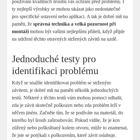
používání kvalitních šroubů vás ochrání před problémy. I
ty nejlepší výrobky se mohou ukázat jako nedostatečné
pro specifické ustavení nebo aplikaci. A tak je dobré mít na
paměti, že
správná technika a velká pozornost při
montáži
mohou být vašimi nejlepšími přáteli, když přijde
na udržení těchto otravných stržených závitů na uzdě.
Jednoduché testy pro
identifikaci problému
Když se snažíte identifikovat problém se strženým
závitem, je dobré mít na paměti několik jednoduchých
testů. Některé z těchto testů vám mohou pomoci odhalit,
zda je závit skutečně poškozen nebo zda problém leží v
něčem jiném. Začněte tím, že se podíváte na materiál, do
kterého byl šroub zašroubován. Pokud vidíte, že je kov
zúžený nebo poškrábaný kolem otvoru, může to znamenat,
že jste se potýkali s poškozením, které závit oslabuje.