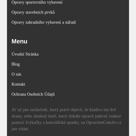
Opravy sportovního vybavení
Opravy stavebních prvků
Opravy zahradního vybavení a nářadí
Menu
Úvodní Stránka
Blog
O nás
Kontakt
Ochrana Osobních Údajů
Ať už jste začátečník, který právě objevil, že kladivo má dvě
strany, nebo zkušený kutil, který dokáže opravit jaderný reaktor
pomocí žvýkačky a kancelářské sponky, na OpravímeCokoliv.cz
jste vítáni.