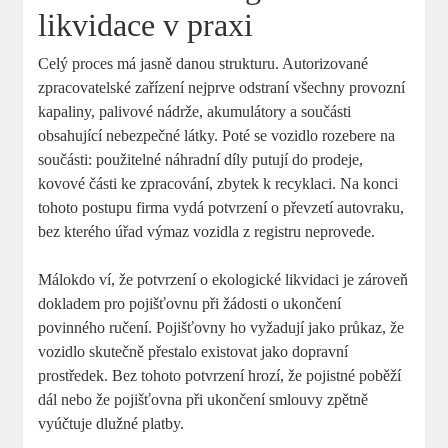
likvidace v praxi
Celý proces má jasně danou strukturu. Autorizované
zpracovatelské zařízení nejprve odstraní všechny provozní
kapaliny, palivové nádrže, akumulátory a součásti
obsahující nebezpečné látky. Poté se vozidlo rozebere na
součásti: použitelné náhradní díly putují do prodeje,
kovové části ke zpracování, zbytek k recyklaci. Na konci
tohoto postupu firma vydá potvrzení o převzetí autovraku,
bez kterého úřad výmaz vozidla z registru neprovede.
Málokdo ví, že potvrzení o ekologické likvidaci je zároveň
dokladem pro pojišťovnu při žádosti o ukončení
povinného ručení. Pojišťovny ho vyžadují jako průkaz, že
vozidlo skutečně přestalo existovat jako dopravní
prostředek. Bez tohoto potvrzení hrozí, že pojistné poběží
dál nebo že pojišťovna při ukončení smlouvy zpětně
vyúčtuje dlužné platby.