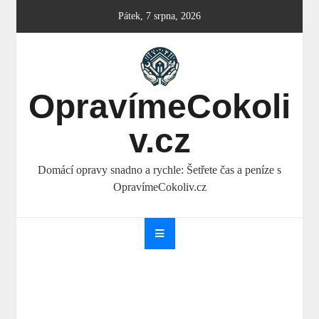
Skip
Pátek, 7 srpna, 2026
to
content
OpravímeCokoli
v.cz
Domácí opravy snadno a rychle: Šetřete čas a peníze s
OpravímeCokoliv.cz