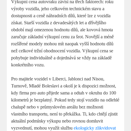
Výkupní cena autovraku závisí na třech faktorech: roku
výroby vozidla, jeho celkovém technickém stavu a
dostupnosti a ceně náhradních dílů, které lze z vozidla
získat. Starší vozidla z devadesátých let a dřívějšího
období mají omezenou hodnotu dílů, ale kovová hmota
zaručuje základní výkupní cenu za šrot. Novější a méně
rozšířené modely mohou mít naopak vyšší hodnotu dílů
než celkové tržní ohodnocení vozidla. Výkupní cena se
pohybuje individuálně a dojednává se vždy na základě
konkrétního vozu.
Pro majitele vozidel v Liberci, Jablonci nad Nisou,
Turnově, Mladé Boleslavi a okolí je k dispozici možnost,
kdy firma pro auto přijede sama a odtah v okruhu do 100
kilometrů je bezplatný. Pokud tedy stojí vozidlo na odlehlé
chalupě nebo v průmyslovém areálu bez možnosti
vlastního transportu, není to překážka. Ti, kdo chtějí zjistit
aktuální podmínky výkupu nebo rovnou domluvit
vyzvednutí, mohou využít službu
ekologicky zlikvidovat