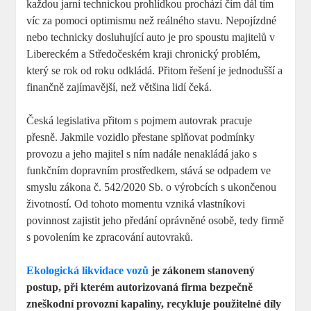
každou jarní technickou prohlídkou prochází čím dál tím
víc za pomoci optimismu než reálného stavu. Nepojízdné
nebo technicky dosluhující auto je pro spoustu majitelů v
Libereckém a Středočeském kraji chronický problém,
který se rok od roku odkládá. Přitom řešení je jednodušší a
finančně zajímavější, než většina lidí čeká.
Česká legislativa přitom s pojmem autovrak pracuje
přesně. Jakmile vozidlo přestane splňovat podmínky
provozu a jeho majitel s ním nadále nenakládá jako s
funkčním dopravním prostředkem, stává se odpadem ve
smyslu zákona č. 542/2020 Sb. o výrobcích s ukončenou
životností. Od tohoto momentu vzniká vlastníkovi
povinnost zajistit jeho předání oprávněné osobě, tedy firmě
s povolením ke zpracování autovraků.
Ekologická likvidace vozů
je zákonem stanovený
postup, při kterém autorizovaná firma bezpečně
zneškodní provozní kapaliny, recykluje použitelné díly