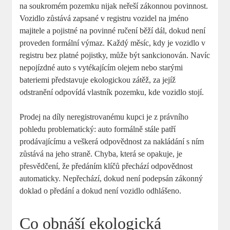
na soukromém pozemku nijak neřeší zákonnou povinnost.
Vozidlo zůstává zapsané v registru vozidel na jméno
majitele a pojistné na povinné ručení běží dál, dokud není
proveden formální výmaz. Každý měsíc, kdy je vozidlo v
registru bez platné pojistky, může být sankcionován. Navíc
nepojízdné auto s vytékajícím olejem nebo starými
bateriemi představuje ekologickou zátěž, za jejíž
odstranění odpovídá vlastník pozemku, kde vozidlo stojí.
Prodej na díly neregistrovanému kupci je z právního
pohledu problematický: auto formálně stále patří
prodávajícímu a veškerá odpovědnost za nakládání s ním
zůstává na jeho straně. Chyba, která se opakuje, je
přesvědčení, že předáním klíčů přechází odpovědnost
automaticky. Nepřechází, dokud není podepsán zákonný
doklad o předání a dokud není vozidlo odhlášeno.
Co obnáší ekologická