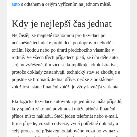
auto
s odtahem a celým vyřízením na jednom místě.
Kdy je nejlepší čas jednat
Nejčastěji se majitelé rozhodnou pro likvidaci po
neúspěšné technické prohlídce, po dopravní nehodě s
totální škodou nebo po úmrtí předchozího vlastníka v
rodině. Ve všech třech případech platí, že čím déle auto
stojí nevyřešené, tím více se komplikuje administrativa,
protože doklady zastarávají, technický stav se zhoršuje a
pojistné se hromadí. Jednat dříve, než se z odkládané
záležitosti stane finanční zátěž, je vždy levnější varianta.
Ekologická likvidace autovraku je jedním z mála případů,
kdy splnění zákonné povinnosti může přinést finanční
přínos místo nákladů. Stačí jeden telefonát nebo e-mail,
firma přijede, vozidlo odveze, vydá potřebné doklady a
celý proces, od přistavení odtahového vozu po výmaz z