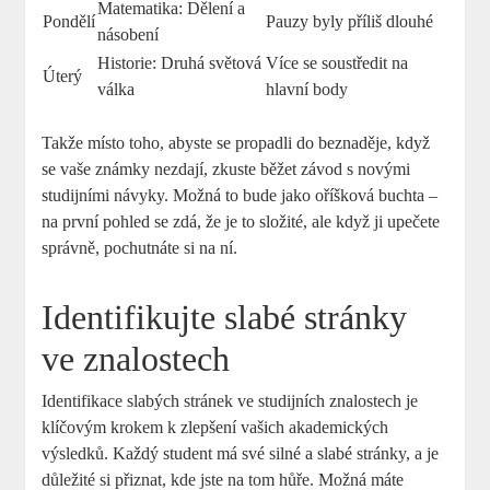
Matematika: Dělení a
Pondělí
Pauzy byly příliš dlouhé
násobení
Historie: Druhá světová
Více se soustředit na
Úterý
válka
hlavní body
Takže místo toho, abyste se propadli do beznaděje, když
se vaše známky nezdají, zkuste běžet závod s novými
studijními návyky. Možná to bude jako oříšková buchta –
na první pohled se zdá, že je to složité, ale když ji upečete
správně, pochutnáte si na ní.
Identifikujte slabé stránky
ve znalostech
Identifikace slabých stránek ve studijních znalostech je
klíčovým krokem k zlepšení vašich akademických
výsledků. Každý student má své silné a slabé stránky, a je
důležité si přiznat, kde jste na tom hůře. Možná máte