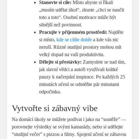
Stanovte si cíle:
Místo abyste si říkali
„musím udělat úkol“, zkuste „chci se naučit
toto a toto“. Osobní motivace může být
silnější než povinnost.
Pracujte v příjemném prostředí:
Najděte
si místo,
kde se cítíte dobře
a kde vás nic
neruší. Různé studijní prostory mohou mít
velký dopad na vaši produktivitu.
Dělejte si přestávky:
Zamyslete se nad tím,
jak slavní vědci a autoři využívali krátké
pauzy k načerpání inspirace. Po každých 25
minutách učení se odměňte pár minutami
odpočinku.
Vytvořte si zábavný vibe
Na domácí úkoly se můžete podívat i jako na “soutěže” —
porovnejte výsledky se svými kamarády, nebo si udělejte
“studijní večer” s pizzou a filmy. Spojení učení se zábavou