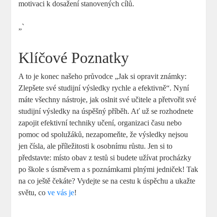
motivaci k dosažení stanovených cílů.
„`
Klíčové Poznatky
A to je konec našeho průvodce „Jak si opravit známky:
Zlepšete své studijní výsledky rychle a efektivně“. Nyní
máte všechny nástroje, jak oslnit své učitele a přetvořit své
studijní výsledky na úspěšný příběh. Ať už se rozhodnete
zapojit efektivní techniky učení, organizaci času nebo
pomoc od spolužáků, nezapomeňte, že výsledky nejsou
jen čísla, ale příležitosti k osobnímu růstu. Jen si to
představte: místo obav z testů si budete užívat procházky
po škole s úsměvem a s poznámkami plnými jedniček! Tak
na co ještě čekáte? Vydejte se na cestu k úspěchu a ukažte
světu, co
ve vás je
!