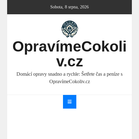
Skip
Sobota, 8 srpna, 2026
to
content
OpravímeCokoli
v.cz
Domácí opravy snadno a rychle: Šetřete čas a peníze s
OpravímeCokoliv.cz