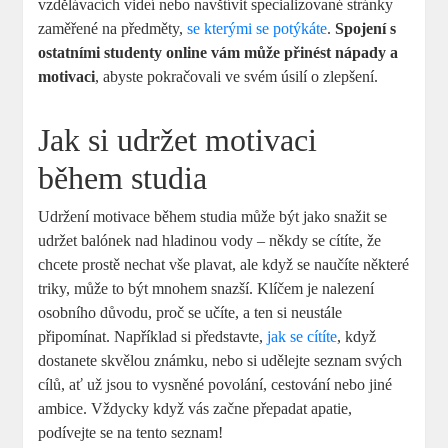
vzdělávacích videí nebo navštívit specializované stránky
zaměřené na předměty,
se kterými se potýkáte
.
Spojení s
ostatními studenty online vám může přinést nápady a
motivaci
, abyste pokračovali ve svém úsilí o zlepšení.
Jak si udržet motivaci
během studia
Udržení motivace během studia může být jako snažit se
udržet balónek nad hladinou vody – někdy se cítíte, že
chcete prostě nechat vše plavat, ale když se naučíte některé
triky, může to být mnohem snazší. Klíčem je nalezení
osobního důvodu, proč se učíte, a ten si neustále
připomínat. Například si představte,
jak se cítíte
, když
dostanete skvělou známku, nebo si udělejte seznam svých
cílů, ať už jsou to vysněné povolání, cestování nebo jiné
ambice. Vždycky když vás začne přepadat apatie,
podívejte se na tento seznam!