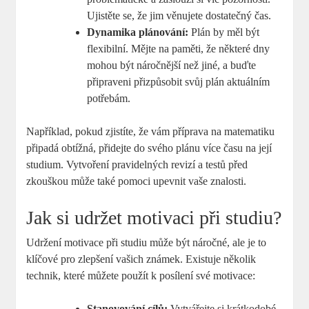
Ujistěte se, že jim věnujete dostatečný čas.
Dynamika plánování:
Plán by měl být
flexibilní. Mějte na paměti, že některé dny
mohou být náročnější než jiné, a buďte
připraveni přizpůsobit svůj plán aktuálním
potřebám.
Například, pokud zjistíte, že vám příprava na matematiku
připadá obtížná, přidejte do svého plánu více času na její
studium. Vytvoření pravidelných revizí a testů před
zkouškou může také pomoci upevnit vaše znalosti.
Jak si udržet motivaci při studiu?
Udržení motivace při studiu může být náročné, ale je to
klíčové pro zlepšení vašich známek. Existuje několik
technik, které můžete použít k posílení své motivace:
Stanovování cílů:
Vytvářejte si krátkodobé