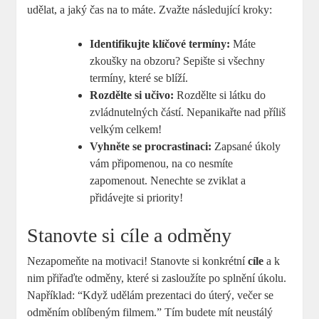
udělat, a jaký čas na to máte. Zvažte následující kroky:
Identifikujte klíčové termíny:
Máte
zkoušky na obzoru? Sepište si všechny
termíny, které se blíží.
Rozdělte si učivo:
Rozdělte si látku do
zvládnutelných částí. Nepanikařte nad příliš
velkým celkem!
Vyhněte se procrastinaci:
Zapsané úkoly
vám připomenou, na co nesmíte
zapomenout. Nenechte se zviklat a
přidávejte si priority!
Stanovte si cíle a odměny
Nezapomeňte na motivaci! Stanovte si konkrétní
cíle
a k
nim přiřaďte odměny, které si zasloužíte po splnění úkolu.
Například: “Když udělám prezentaci do úterý, večer se
odměním oblíbeným filmem.” Tím budete mít neustálý