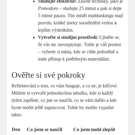
Studujte efektivně:
Zkuste techniky, jako je
Pomodoro
– studujte 25 minut a pak si dejte
5 minut pauzu. Tito mistři multitaskingu mají
pravdu: krátké úseky soustředění vedou k
lepším výsledkům.
Vytvořte si studijní prostředí:
Ujistěte se,
že vás nic nerozptyluje. Tohle je váš prostor
– vyberte si místa, kde se cítíte pohodlně a
máte přístup k potřebným materiálům.
Ověřte si své pokroky
Reflektování o tom, co vám funguje, a co ne, je klíčové.
Můžete si vytvořit jednoduchou tabulku, kde si každý
týden zapíšete, co jste se naučili, co se vám dařilo a kde
byste mohli ještě zapracovat. Tohle by mohlo vypadat
takto:
Den
Co jsem se naučil
Co jsem mohl zlepšit