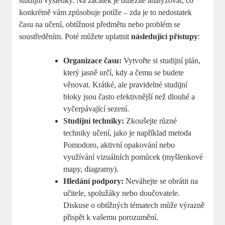
studijní výsledky. Na začátek je důležité analyzovat, co
konkrétně vám způsobuje potíže – zda je to nedostatek
času na učení, obtížnost předmětu nebo problém se
soustředěním. Poté můžete uplatnit
následující přístupy
:
Organizace času:
Vytvořte si studijní plán,
který jasně určí, kdy a čemu se budete
věnovat. Krátké, ale pravidelné studijní
bloky jsou často efektivnější než dlouhé a
vyčerpávající sezení.
Studijní techniky:
Zkoušejte různé
techniky učení, jako je například metoda
Pomodoro, aktivní opakování nebo
využívání vizuálních pomůcek (myšlenkové
mapy, diagramy).
Hledání podpory:
Neváhejte se obrátit na
učitele, spolužáky nebo doučovatele.
Diskuse o obtížných tématech může výrazně
přispět k vašemu porozumění.