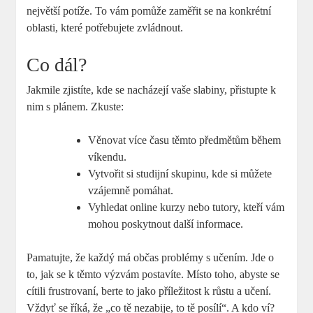
největší potíže. To vám pomůže zaměřit se na konkrétní
oblasti, které potřebujete zvládnout.
Co dál?
Jakmile zjistíte, kde se nacházejí vaše slabiny, přistupte k
nim s plánem. Zkuste:
Věnovat více času těmto předmětům během
víkendu.
Vytvořit si studijní skupinu, kde si můžete
vzájemně pomáhat.
Vyhledat online kurzy nebo tutory, kteří vám
mohou poskytnout další informace.
Pamatujte, že každý má občas problémy s učením. Jde o
to, jak se k těmto výzvám postavíte. Místo toho, abyste se
cítili frustrovaní, berte to jako příležitost k růstu a učení.
Vždyť se říká, že „co tě nezabije, to tě posílí“. A kdo ví?