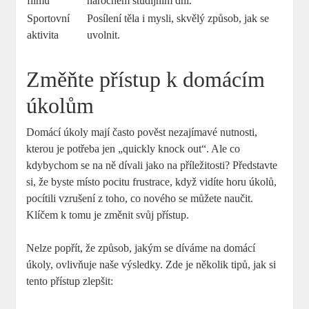
filmu
náročném studijním dni.
Sportovní
Posílení těla i mysli, skvělý způsob, jak se
aktivita
uvolnit.
Změňte přístup k domácím
úkolům
Domácí úkoly mají často pověst nezajímavé nutnosti,
kterou je potřeba jen „quickly knock out“. Ale co
kdybychom se na ně dívali jako na příležitosti? Představte
si, že byste místo pocitu frustrace, když vidíte horu úkolů,
pocítili vzrušení z toho, co nového se můžete naučit.
Klíčem k tomu je změnit svůj přístup.
Nelze popřít, že způsob, jakým se díváme na domácí
úkoly, ovlivňuje naše výsledky. Zde je několik tipů, jak si
tento přístup zlepšit: