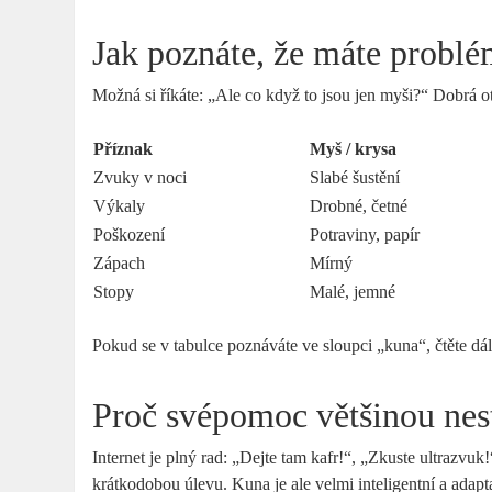
Jak poznáte, že máte probl
Možná si říkáte: „Ale co když to jsou jen myši?“ Dobrá ot
Příznak
Myš / krysa
Zvuky v noci
Slabé šustění
Výkaly
Drobné, četné
Poškození
Potraviny, papír
Zápach
Mírný
Stopy
Malé, jemné
Pokud se v tabulce poznáváte ve sloupci „kuna“, čtěte dál
Proč svépomoc většinou nes
Internet je plný rad: „Dejte tam kafr!“, „Zkuste ultrazvuk
krátkodobou úlevu. Kuna je ale velmi inteligentní a adapta