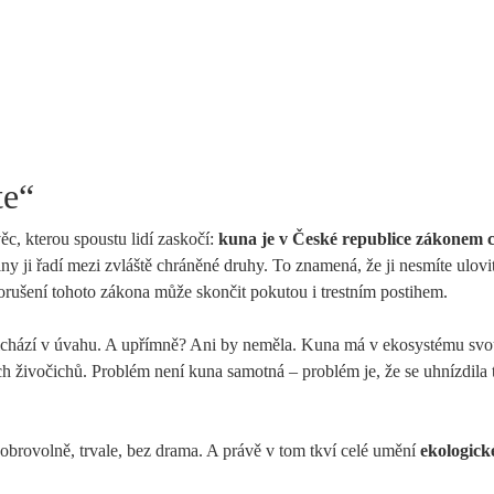
te“
ěc, kterou spoustu lidí zaskočí:
kuna je v České republice zákonem 
y ji řadí mezi zvláště chráněné druhy. To znamená, že ji nesmíte ulovit
Porušení tohoto zákona může skončit pokutou i trestním postihem.
ichází v úvahu. A upřímně? Ani by neměla. Kuna má v ekosystému sv
h živočichů. Problém není kuna samotná – problém je, že se uhnízdila
 Dobrovolně, trvale, bez drama. A právě v tom tkví celé umění
ekologick