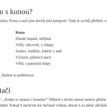
ém s kunou?
ázka. Kuna a myš jsou docela jiná kategorie. Tady je rychlý přehled, co
Kuna
Hlasité dupání, skřípání
Větší, válcovité, s chlupy
Izolace, hadičky, kabely v autě
Výrazný pižmový pach
Větší, s patrnými drápy
. Budete to potřebovat.
tačí
!“, „Polijte to olejem z česneku!“ Některé z těchto metod mohou přinést
bilní. Pokud ji nechcete jen dočasně vyhnat, abyste ji za měsíc přivítal