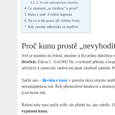
3. Trvalé zabezpečení objektu
Co znamená „se zárukou“ v praxi?
Kuna v autě: Zvláštní kapitola
Na co si dát pozor při výběru firmy
Kdy zavolat odborníka co nejdříve
Proč kunu prostě „nevyhodí
Než se pustíme do řešení, musíme si říct jednu důležitou v
živočich.
Zákon č. 114/1992 Sb. o ochraně přírody a krajin
určených k usmrcení, otrávit ani jinak záměrně zahubit. 
Takže ano –
likvidace kuny
v pravém slova smyslu nepř
nezastupitelnou roli. Řeší přemnožení hlodavců a drobnýc
ji nechcete mít.
Řešení tedy není zničit zvíře, ale přimět ho, aby odešlo.
vypuzení kuny.