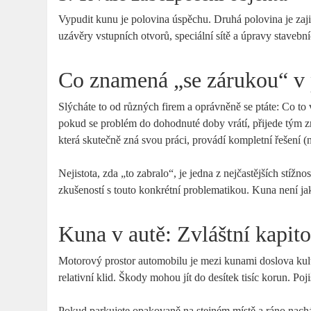
Vypudit kunu je polovina úspěchu. Druhá polovina je zajis
uzávěry vstupních otvorů, speciální sítě a úpravy stavebn
Co znamená „se zárukou“ v 
Slýcháte to od různých firem a oprávněně se ptáte: Co t
pokud se problém do dohodnuté doby vrátí, přijede tým zn
která skutečně zná svou práci, provádí kompletní řešení 
Nejistota, zda „to zabralo“, je jedna z nejčastějších stížno
zkušeností s touto konkrétní problematikou. Kuna není ja
Kuna v autě: Zvláštní kapito
Motorový prostor automobilu je mezi kunami doslova kult
relativní klid. Škody mohou jít do desítek tisíc korun. Poj
Pokud parkujete opakovaně na stejném místě a ráno nach