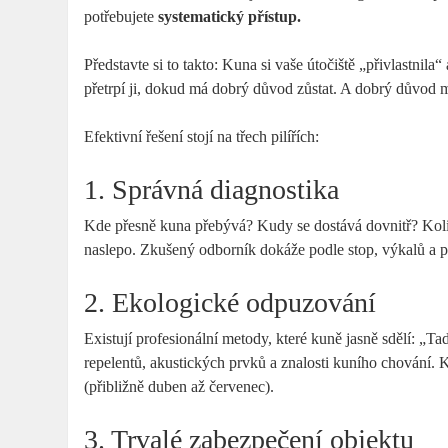
potřebujete
systematický přístup.
Představte si to takto: Kuna si vaše útočiště „přivlastnil
přetrpí ji, dokud má dobrý důvod zůstat. A dobrý důvod m
Efektivní řešení stojí na třech pilířích:
1. Správná diagnostika
Kde přesně kuna přebývá? Kudy se dostává dovnitř? Kolik
naslepo. Zkušený odborník dokáže podle stop, výkalů a po
2. Ekologické odpuzování
Existují profesionální metody, které kuně jasně sdělí: „Ta
repelentů, akustických prvků a znalosti kuního chování.
(přibližně duben až červenec).
3. Trvalé zabezpečení objektu