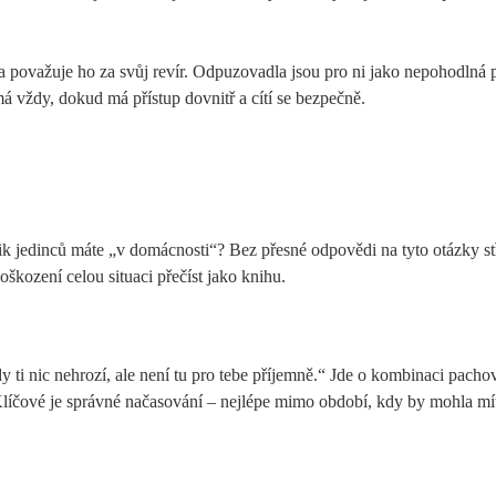
a“ a považuje ho za svůj revír. Odpuzovadla jsou pro ni jako nepohodlná 
á vždy, dokud má přístup dovnitř a cítí se bezpečně.
 jedinců máte „v domácnosti“? Bez přesné odpovědi na tyto otázky stř
škození celou situaci přečíst jako knihu.
dy ti nic nehrozí, ale není tu pro tebe příjemně.“ Jde o kombinaci pach
 Klíčové je správné načasování – nejlépe mimo období, kdy by mohla mí