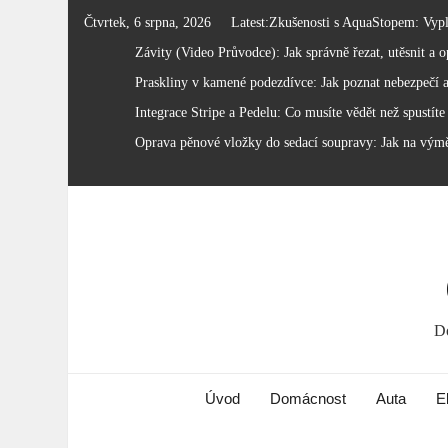
Skip
Čtvrtek, 6 srpna, 2026
Latest:
Zkušenosti s AquaStopem: Vyplat
to
Závity (Video Průvodce): Jak správně řezat, utěsnit a op
content
Praskliny v kamené podezdívce: Jak poznat nebezpečí a
Integrace Stripe a Pedelu: Co musíte vědět než spustíte
Oprava pěnové vložky do sedací soupravy: Jak na vým
Do
Úvod
Domácnost
Auta
E