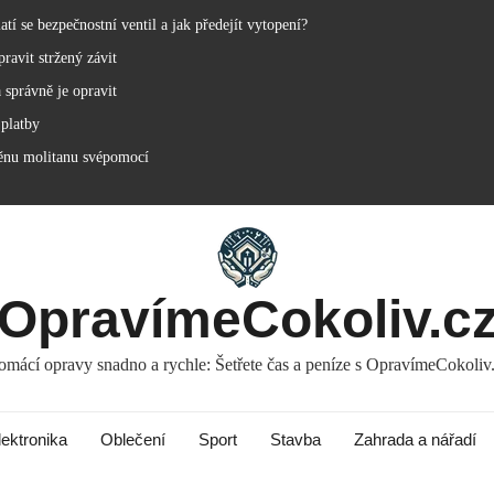
í se bezpečnostní ventil a jak předejít vytopení?
ravit stržený závit
 správně je opravit
 platby
ěnu molitanu svépomocí
OpravímeCokoliv.c
mácí opravy snadno a rychle: Šetřete čas a peníze s OpravímeCokoliv
lektronika
Oblečení
Sport
Stavba
Zahrada a nářadí