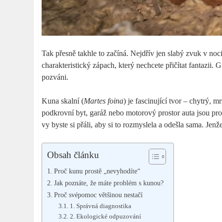
Tak přesně takhle to začíná. Nejdřív jen slabý zvuk v no
charakteristický zápach, který nechcete přičítat fantazii. G
pozváni.
Kuna skalní (
Martes foina
) je fascinující tvor – chytrý, 
podkrovní byt, garáž nebo motorový prostor auta jsou pro
vy byste si přáli, aby si to rozmyslela a odešla sama. Jenže
Obsah článku
Proč kunu prostě „nevyhodíte“
Jak poznáte, že máte problém s kunou?
Proč svépomoc většinou nestačí
1. Správná diagnostika
2. Ekologické odpuzování