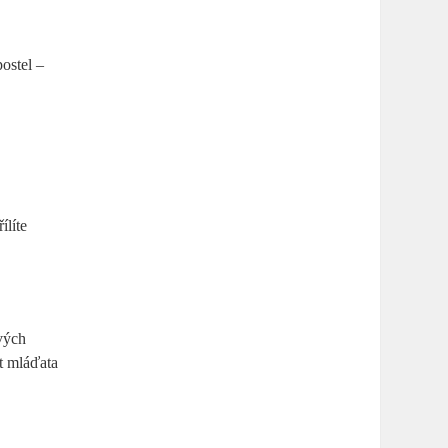
postel –
ílíte
ových
t mláďata