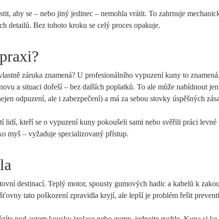
tit, aby se – nebo jiný jedinec – nemohla vrátit. To zahrnuje mechanic
ích detailů. Bez tohoto kroku se celý proces opakuje.
praxi?
o vlastně záruka znamená? U profesionálního vypuzení kuny to znamená
ovu a situaci dořeší – bez dalších poplatků. To ale může nabídnout jen
(nejen odpuzení, ale i zabezpečení) a má za sebou stovky úspěšných zás
stí lidí, kteří se o vypuzení kuny pokoušeli sami nebo svěřili práci levné
ko myš – vyžaduje specializovaný přístup.
la
ovní destinací. Teplý motor, spousty gumových hadic a kabelů k zakou
išťovny tato poškození zpravidla kryjí, ale lepší je problém řešit prevent
ázíte pod autem kousky izolace nebo gumy, jednejte rychle. Kuna si k