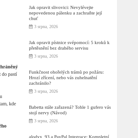
Jak opravit slivovici: Nevylévejte
nepovedenou pálenku a zachraňte její
chuť
3 srpna, 2026
Jak opravit pístnice svépomocí: 5 kroků k
přetěsnění bez drahého servisu
3 srpna, 2026
chráněný
Funkčnost ohořelých trámů po požáru:
 do pastí
Hrozí zřícení, nebo vás zuhelnatění
zachránilo?
3 srpna, 2026
ou
 tam, kde
Babetta stále zařazená? Tohle 1 gufero vás
stojí nervy (Návod)
3 srpna, 2026
ého
alodyx_93 a PayPal Integrace: Kompletní