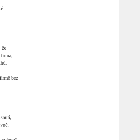
ké
, že
 firma,
ahů.
 firmě bez
snutí,
ivně.
e „svému“