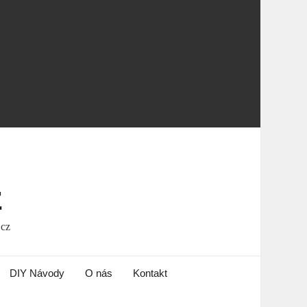
z
.cz
DIY Návody
O nás
Kontakt