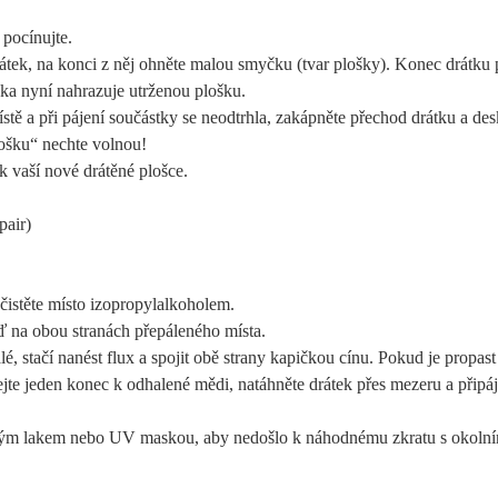
pocínujte.
ek, na konci z něj ohněte malou smyčku (tvar plošky). Konec drátku p
čka nyní nahrazuje utrženou plošku.
tě a při pájení součástky se neodtrhla, zakápněte přechod drátku a d
šku“ nechte volnou!
k vaší nové drátěné plošce.
pair)
čistěte místo izopropylalkoholem.
 na obou stranách přepáleného místa.
 stačí nanést flux a spojit obě strany kapičkou cínu. Pokud je propast 
ejte jeden konec k odhalené mědi, natáhněte drátek přes mezeru a připáj
nným lakem nebo UV maskou, aby nedošlo k náhodnému zkratu s okolním