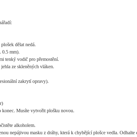
nářadí:
a plošek dělat nedá.
ř. 0.5 mm).
mi tenký vodič pro přemostění.
 jehla ze skleněných vláken.
sionální zakrytí opravy).
r)
o konec. Musíte vytvořit plošku novou.
očistěte alkoholem.
nou nepájivou masku z dráhy, která k chybějící plošce vedla. Odhalte 