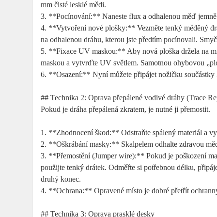
mm čisté lesklé mědi.
3. **Pocínování:** Naneste flux a odhalenou měď jemně 
4. **Vytvoření nové plošky:** Vezměte tenký měděný drát
na odhalenou dráhu, kterou jste předtím pocínovali. Smy
5. **Fixace UV maskou:** Aby nová ploška držela na mís
maskou a vytvrďte UV světlem. Samotnou ohybovou „plo
6. **Osazení:** Nyní můžete připájet nožičku součástky 
## Technika 2: Oprava přepálené vodivé dráhy (Trace Re
Pokud je dráha přepálená zkratem, je nutné ji přemostit.
1. **Zhodnocení škod:** Odstraňte spálený materiál a vy
2. **Oškrábání masky:** Skalpelem odhalte zdravou měď
3. **Přemostění (Jumper wire):** Pokud je poškození malé,
použijte tenký drátek. Odměřte si potřebnou délku, připáj
druhý konec.
4. **Ochrana:** Opravené místo je dobré přetřít ochra
## Technika 3: Oprava prasklé desky