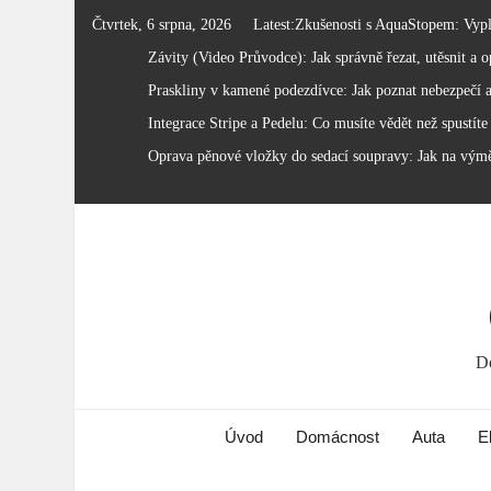
Skip
Čtvrtek, 6 srpna, 2026
Latest:
Zkušenosti s AquaStopem: Vyplat
to
Závity (Video Průvodce): Jak správně řezat, utěsnit a op
content
Praskliny v kamené podezdívce: Jak poznat nebezpečí a
Integrace Stripe a Pedelu: Co musíte vědět než spustíte
Oprava pěnové vložky do sedací soupravy: Jak na vým
Do
Úvod
Domácnost
Auta
E