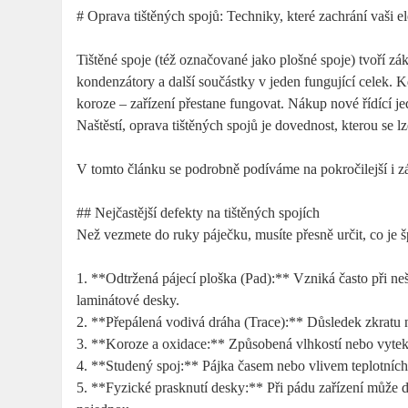
# Oprava tištěných spojů: Techniky, které zachrání vaši e
Tištěné spoje (též označované jako plošné spoje) tvoří z
kondenzátory a další součástky v jeden fungující celek. 
koroze – zařízení přestane fungovat. Nákup nové řídící 
Naštěstí, oprava tištěných spojů je dovednost, kterou se l
V tomto článku se podrobně podíváme na pokročilejší i z
## Nejčastější defekty na tištěných spojích
Než vezmete do ruky páječku, musíte přesně určit, co je 
1. **Odtržená pájecí ploška (Pad):** Vzniká často při n
laminátové desky.
2. **Přepálená vodivá dráha (Trace):** Důsledek zkratu 
3. **Koroze a oxidace:** Způsobená vlhkostí nebo vyteklo
4. **Studený spoj:** Pájka časem nebo vlivem teplotních
5. **Fyzické prasknutí desky:** Při pádu zařízení může do