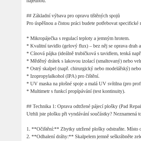
najednou.
## Základní výbava pro opravu tištěných spojů
Pro úspěšnou a čistou práci budete potřebovat specifické 
* Mikropáječka s regulací teploty a jemným hrotem.
* Kvalitní tavidlo (gelový flux) – bez něj se oprava drah 
* Cínová pájka (ideálně trubičková s tavidlem, tenká nap
* Měděný drátek s lakovou izolací (smaltovaný) nebo vel
* Ostrý skalpel (např. chirurgický nebo modelářský) nebo
* Izopropylalkohol (IPA) pro čištění.
* UV maska na plošné spoje a malá UV svítilna (pro profe
* Multimetr s funkcí propípávání (test kontinuity).
## Technika 1: Oprava odtržené pájecí plošky (Pad Repai
Utrhli jste plošku při vyndávání součástky? Neznamená t
1. **Očištění:** Zbytky utržené plošky odstraňte. Místo 
2. **Odhalení dráhy:** Skalpelem jemně seškrábněte zele