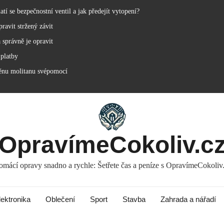
í se bezpečnostní ventil a jak předejít vytopení?
ravit stržený závit
 správně je opravit
 platby
ěnu molitanu svépomocí
OpravímeCokoliv.c
mácí opravy snadno a rychle: Šetřete čas a peníze s OpravímeCokoliv
lektronika
Oblečení
Sport
Stavba
Zahrada a nářadí