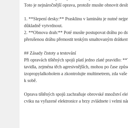
Toto je nejnáročnější oprava, protože musíte obnovit des
1. **Slepení desky:** Prasklinu v laminátu je nutné ne
důkladně vytvrdnout.
2. **Obnova drah:** Poté musíte postupovat dráhu po dr
přerušenou dráhu přemostit tenkým smaltovaným drátkem (
## Zásady čistoty a testování
Při opravách tištěných spojů platí jedno zlaté pravidlo: **
tavidla, zejména těch agresivnějších, mohou po čase způ
izopropylalkoholem a zkontrolujte multimetrem, zda vaše 
k sobě.
Oprava tištěných spojů zachraňuje obrovské množství elek
cviku na vyřazené elektronice a brzy zvládnete i velmi n