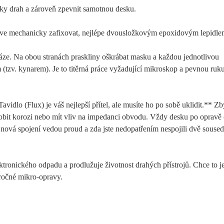
ítky drah a zároveň zpevnit samotnou desku.
jprve mechanicky zafixovat, nejlépe dvousložkovým epoxidovým lepidl
áze. Na obou stranách praskliny oškrábat masku a každou jednotlivou
tzv. kynarem). Je to titěrná práce vyžadující mikroskop a pevnou ruku
Tavidlo (Flux) je váš nejlepší přítel, ale musíte ho po sobě uklidit.** Z
sobit korozi nebo mít vliv na impedanci obvodu. Vždy desku po opravě
nová spojení vedou proud a zda jste nedopatřením nespojili dvě souse
tronického odpadu a prodlužuje životnost drahých přístrojů. Chce to j
áročné mikro-opravy.