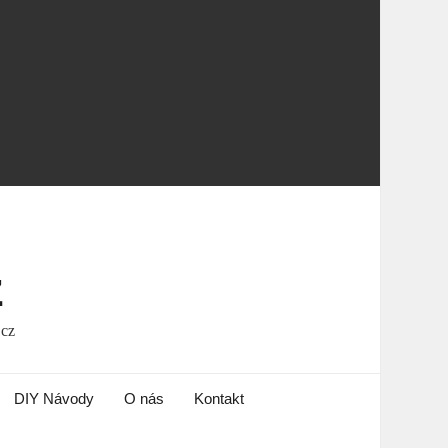
z
.cz
DIY Návody
O nás
Kontakt