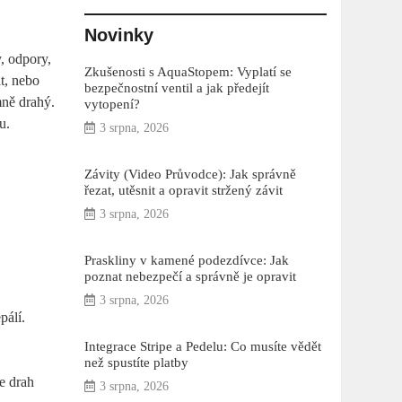
Novinky
, odpory,
Zkušenosti s AquaStopem: Vyplatí se
t, nebo
bezpečnostní ventil a jak předejít
mně drahý.
vytopení?
u.
3 srpna, 2026
Závity (Video Průvodce): Jak správně
řezat, utěsnit a opravit stržený závit
3 srpna, 2026
Praskliny v kamené podezdívce: Jak
poznat nebezpečí a správně je opravit
3 srpna, 2026
pálí.
Integrace Stripe a Pedelu: Co musíte vědět
než spustíte platby
ce drah
3 srpna, 2026