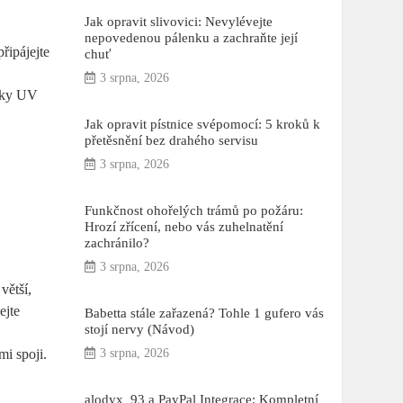
Jak opravit slivovici: Nevylévejte
nepovedenou pálenku a zachraňte její
řipájejte
chuť
3 srpna, 2026
esky UV
Jak opravit pístnice svépomocí: 5 kroků k
přetěsnění bez drahého servisu
3 srpna, 2026
Funkčnost ohořelých trámů po požáru:
Hrozí zřícení, nebo vás zuhelnatění
zachránilo?
3 srpna, 2026
větší,
ejte
Babetta stále zařazená? Tohle 1 gufero vás
stojí nervy (Návod)
i spoji.
3 srpna, 2026
alodyx_93 a PayPal Integrace: Kompletní