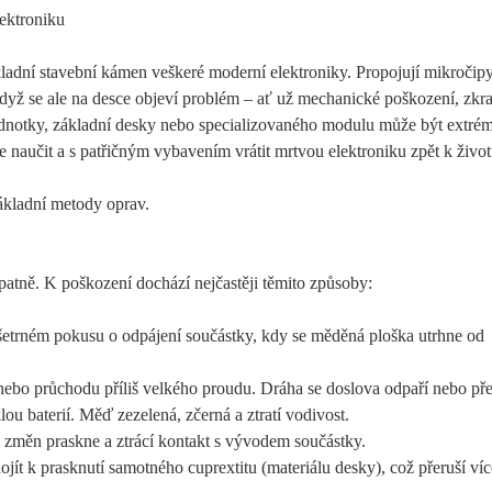
lektroniku
ákladní stavební kámen veškeré moderní elektroniky. Propojují mikročipy
Když se ale na desce objeví problém – ať už mechanické poškození, zkra
jednotky, základní desky nebo specializovaného modulu může být extré
ze naučit a s patřičným vybavením vrátit mrtvou elektroniku zpět k život
ákladní metody oprav.
špatně. K poškození dochází nejčastěji těmito způsoby:
ešetrném pokusu o odpájení součástky, kdy se měděná ploška utrhne od
nebo průchodu příliš velkého proudu. Dráha se doslova odpaří nebo pře
u baterií. Měď zezelená, zčerná a ztratí vodivost.
 změn praskne a ztrácí kontakt s vývodem součástky.
jít k prasknutí samotného cuprextitu (materiálu desky), což přeruší ví