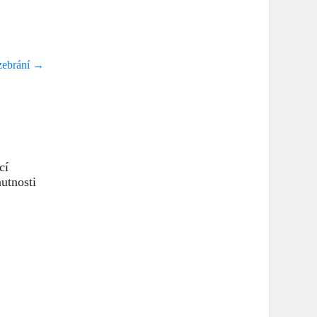
zebrání
→
cí
utnosti