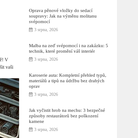
Oprava pěnové vložky do sedací
soupravy: Jak na výměnu molitanu
svépomocí
3 srpna, 2026
Malba na zeď svépomocí i na zakázku: 5
technik, které promění váš interiér
tě! V
3 srpna, 2026
it vaši
Karoserie auta: Kompletní přehled typů,
materiálů a tipů na údržbu bez drahých
oprav
3 srpna, 2026
Jak vyčistit hrob na mechu: 3 bezpečné
způsoby restaurátorů bez poškození
kamene
3 srpna, 2026