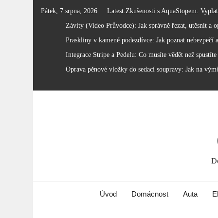
Skip
Pátek, 7 srpna, 2026
Latest:
Zkušenosti s AquaStopem: Vyplatí 
to
Závity (Video Průvodce): Jak správně řezat, utěsnit a op
content
Praskliny v kamené podezdívce: Jak poznat nebezpečí a
Integrace Stripe a Pedelu: Co musíte vědět než spustíte
Oprava pěnové vložky do sedací soupravy: Jak na vým
Do
Úvod
Domácnost
Auta
E