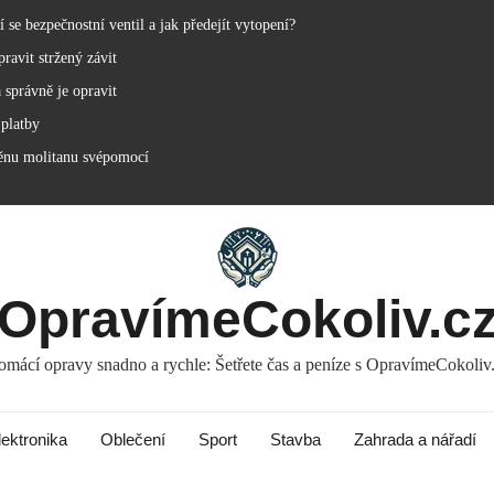
se bezpečnostní ventil a jak předejít vytopení?
ravit stržený závit
 správně je opravit
 platby
ěnu molitanu svépomocí
OpravímeCokoliv.c
mácí opravy snadno a rychle: Šetřete čas a peníze s OpravímeCokoliv
lektronika
Oblečení
Sport
Stavba
Zahrada a nářadí