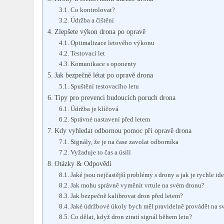
Co kontrolovat?
Údržba a čištění
Zlepšete výkon drona po opravě
Optimalizace letového výkonu
Testovací let
Komunikace s oponenty
Jak bezpečně létat po opravě drona
Spuštění testovacího letu
Tipy pro prevenci budoucích poruch drona
Údržba je klíčová
Správné nastavení před letem
Kdy vyhledat odbornou pomoc při opravě drona
Signály, že je na čase zavolat odborníka
Vyžaduje to čas a úsilí
Otázky & Odpovědi
Jaké jsou nejčastější problémy s drony a jak je rychle id
Jak mohu správně vyměnit vrtule na svém dronu?
Jak bezpečně kalibrovat dron před letem?
Jaké údržbové úkoly bych měl pravidelně provádět na 
Co dělat, když dron ztratí signál během letu?