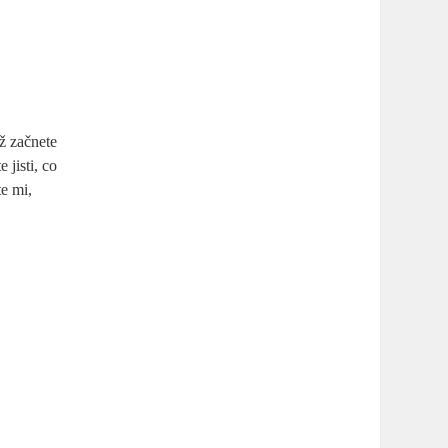
ž začnete
 jisti, co
e mi,