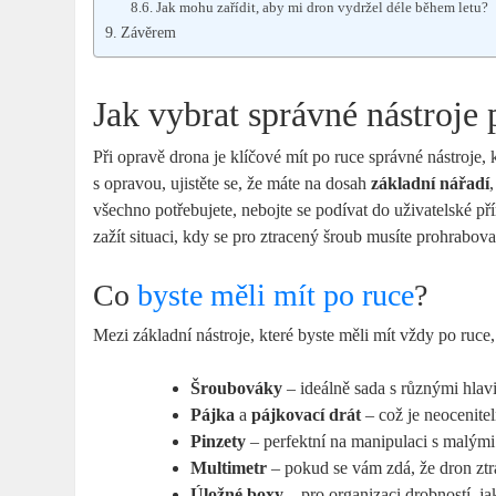
Jak mohu zařídit, aby mi dron vydržel déle během letu?
Závěrem
Jak vybrat správné nástroje
Při opravě drona je klíčové mít po ruce správné nástroje
s opravou, ujistěte se, že máte na dosah
základní nářadí
všechno potřebujete, nebojte se podívat do uživatelské p
zažít situaci, kdy se pro ztracený šroub musíte prohrabov
Co
byste měli mít po ruce
?
Mezi základní nástroje, které byste měli mít vždy po ruce, 
Šroubováky
– ideálně sada s různými hlav
Pájka
a
pájkovací drát
– což je neocenite
Pinzety
– perfektní na manipulaci s malými
Multimetr
– pokud se vám zdá, že dron zt
Úložné boxy
– pro organizaci drobností, ja