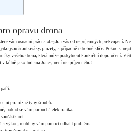
 pro opravu drona
, které vám usnadní práci a obejdou vás od nepříjemných překvapení. Ne
, jako jsou šroubováky, pinzety, a případně i drobné klíče. Pokud si nejste
říručky vašeho drona, která může poskytnout konkrétní doporučení. Věřt
at v kůlně jako Indiana Jones, není nic příjemného!
patří:
icemi pro různé typy šroubů.
lné, pokud se vám porouchá elektronika.
 součástkami.
rácí výkon, mohl by vám pomoci odhalit problém.
ko jsou šroubky a matice.