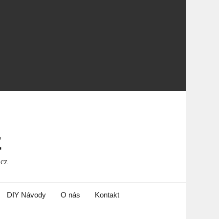
z
.cz
DIY Návody
O nás
Kontakt