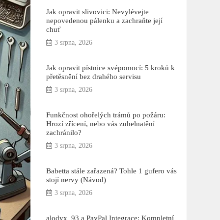
Jak opravit slivovici: Nevylévejte
nepovedenou pálenku a zachraňte její
chuť
3 srpna, 2026
Jak opravit pístnice svépomocí: 5 kroků k
přetěsnění bez drahého servisu
3 srpna, 2026
Funkčnost ohořelých trámů po požáru:
Hrozí zřícení, nebo vás zuhelnatění
zachránilo?
3 srpna, 2026
Babetta stále zařazená? Tohle 1 gufero vás
stojí nervy (Návod)
3 srpna, 2026
alodyx_93 a PayPal Integrace: Kompletní