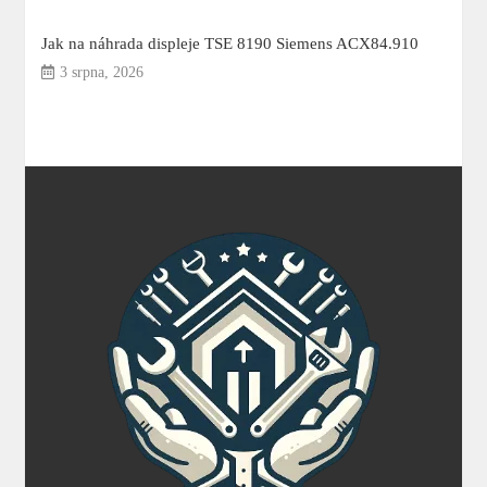
Jak na náhrada displeje TSE 8190 Siemens ACX84.910
3 srpna, 2026