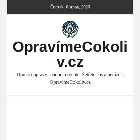
Skip
Čtvrtek, 6 srpna, 2026
to
content
OpravímeCokoli
v.cz
Domácí opravy snadno a rychle: Šetřete čas a peníze s
OpravímeCokoliv.cz