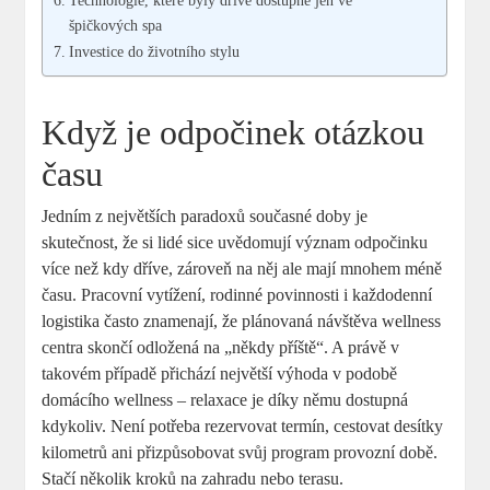
Technologie, které byly dříve dostupné jen ve
špičkových spa
Investice do životního stylu
Když je odpočinek otázkou
času
Jedním z největších paradoxů současné doby je
skutečnost, že si lidé sice uvědomují význam odpočinku
více než kdy dříve, zároveň na něj ale mají mnohem méně
času. Pracovní vytížení, rodinné povinnosti i každodenní
logistika často znamenají, že plánovaná návštěva wellness
centra skončí odložená na „někdy příště“. A právě v
takovém případě přichází největší výhoda v podobě
domácího wellness – relaxace je díky němu dostupná
kdykoliv. Není potřeba rezervovat termín, cestovat desítky
kilometrů ani přizpůsobovat svůj program provozní době.
Stačí několik kroků na zahradu nebo terasu.