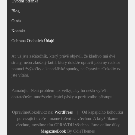
Úvodní Stránka
Blog
O nás
Kontakt
Ochrana Osobních Údajů
Ať už jste začátečník, který právě objevil, že kladivo má dvě
strany, nebo zkušený kutil, který dokáže opravit jaderný reaktor
pomocí žvýkačky a kancelářské sponky, na OpravímeCokoliv.cz
jste vítáni.
Pamatujte: Není problém tak velký, aby ho nešlo vyřešit
dostatečným množstvím lepicí pásky a pozitivního přístupu!
OpravímeCokoliv.cz na:
WordPress
|
Od kapajícího kohoutku
po vrzající dveře - máme řešení na všechno. A když říkáme
všechno, myslíme tím OPRAVDU všechno. Jsme online díky
MagazineBook
By OdieThemes